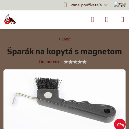
Panel používateľa
Úvod
Šparák na kopytá s magnetom
Hodnotenie
21%