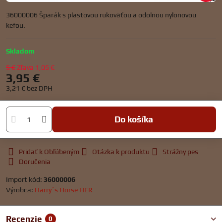
36000006 Šparák s plastovou rukoväťou a odolnou nylonovou
kefou.
Skladom
5 €
Zľava
1,05 €
3,95 €
3,21 €
bez DPH
Do košíka
Pridať k Obľúbeným
Otázka k produktu
Strážny pes
Doručenia
Import kód:
36000006
Výrobca:
Harry´s Horse HER
Recenzie
0