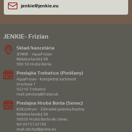
jenkie​@jenkie​.eu
JENKIE- Frizian
Sklad/kancelária
JENKIE - AquaFrizian
Maloboršanská 98
900 50 Hrubá Borša
Predajňa Trebatice (Piešťany)
AquaFrizian - Kompletný sortiment
Orechová 1
92210 Trebatice
mail: piestany@frizian.sk
Predajna Hrubá Borša (Senec)
KOICentrum - Záhradné jazierka/bazény
Maloboršanská 98
90050 Hrubá Borša okr.Senec
tel: 0915732190
mail: obchod@jenkie.eu