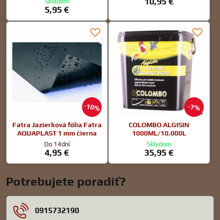
10,95 €
Skladom
5,95 €
10%
7%
Fatra Jazierková fólia Fatra
COLOMBO ALGISIN
AQUAPLAST 1 mm čierna
1000ML/10.000L
Do 14dní
Skladom
4,95 €
35,95 €
Potrebujete poradiť?
0915732190