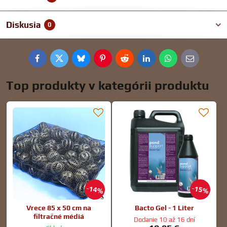
Diskusia
0
Facebook
Twitter
Bluesky
Pinterest
Reddit
LinkedIn
WhatsApp
E-
mail
Top produkty v kategórii produktu
14%
15%
Vrece 85 x 50 cm na
Bacto Gel - 1 Liter
filtračné médiá
Dodanie 10 až 16 dní