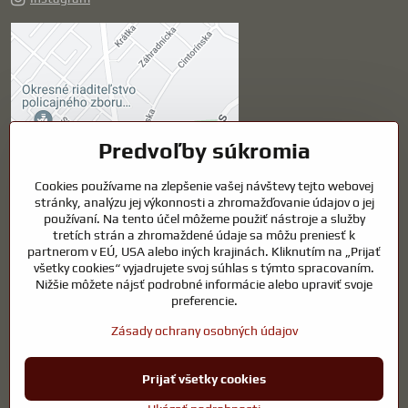
Externý obsah je
blokovaný Voľbami
súkromia
Prajete si načítať externý obsah?
Predvoľby súkromia
Cookies používame na zlepšenie vašej návštevy tejto webovej
Povoliť tentokrát
stránky, analýzu jej výkonnosti a zhromažďovanie údajov o jej
používaní. Na tento účel môžeme použiť nástroje a služby
Povoliť a zapamätať -
tretích strán a zhromaždené údaje sa môžu preniesť k
súhlas s druhom cookie:
partnerom v EÚ, USA alebo iných krajinách. Kliknutím na „Prijať
Funkčné
všetky cookies“ vyjadrujete svoj súhlas s týmto spracovaním.
Nižšie môžete nájsť podrobné informácie alebo upraviť svoje
preferencie.
Otvoriť obsah v novom okne
Zásady ochrany osobných údajov
Prijať všetky cookies
©
2026
Copyright
Predvoľby súkromia
Zásady ochrany osobných údajov