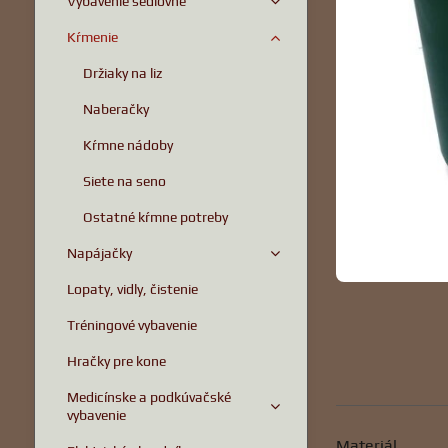
Vybavenie sedlovňe
Kŕmenie
Držiaky na liz
Naberačky
Kŕmne nádoby
Siete na seno
Ostatné kŕmne potreby
Napájačky
Lopaty, vidly, čistenie
Tréningové vybavenie
Hračky pre kone
Medicínske a podkúvačské
vybavenie
Materiál