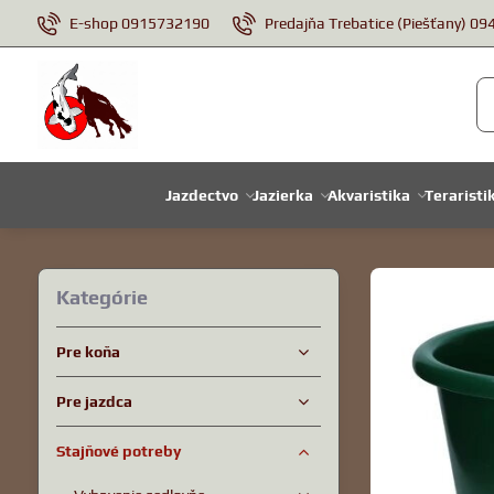
E-shop 0915732190
Predajňa Trebatice (Piešťany) 0
Jazdectvo
Jazierka
Akvaristika
Teraristi
Kategórie
Pre koňa
Pre jazdca
Stajňové potreby