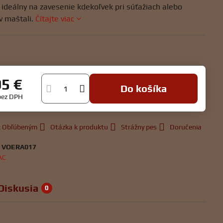
 ideálny na zavesenie kdekoľvek pri súťažiach alebo
v maštali.
Čítajte viac
95 €
Do košíka
bez DPH
 k Obľúbeným
Otázka k produktu
Strážny pes
Doručenia
:
VOERA017
AC
Diskusia
0