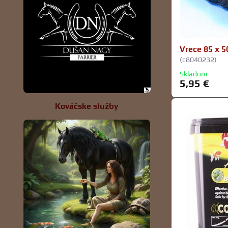
Vrece 85 x 5
(c8040232)
Skladom
5,95 €
Kováčske služby