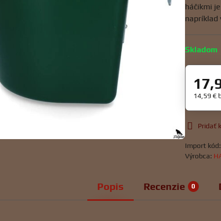
háčikmi je
napríklad 
Skladom
17,
14,59 €
Pridať
Import kód
Výrobca:
H
Popis
Recenzie
0