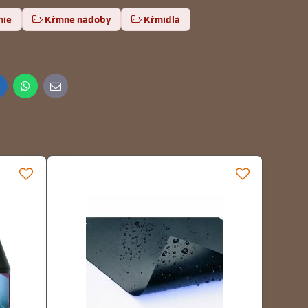
nie
Kŕmne nádoby
Kŕmidlá
inkedIn
WhatsApp
E-
mail