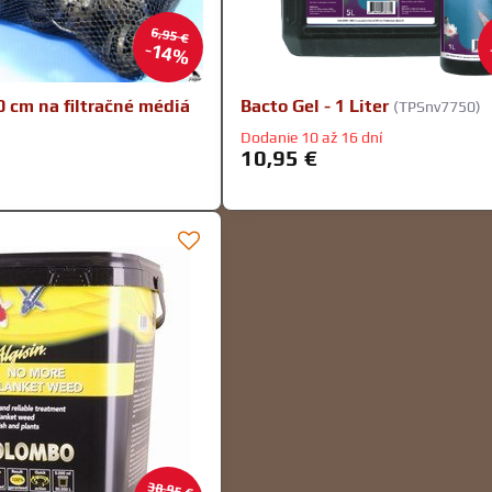
6,95 €
14%
0 cm na filtračné médiá
Bacto Gel - 1 Liter
(TPSnv7750)
Dodanie 10 až 16 dní
10,95 €
38,95 €