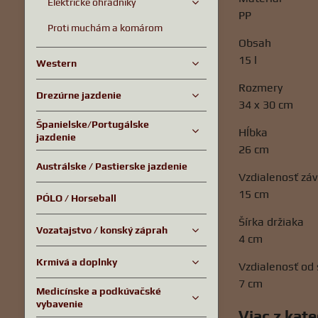
Elektrické ohradníky
PP
Proti muchám a komárom
Obsah
15 l
Western
Rozmery
Drezúrne jazdenie
34 x 30 cm
Španielske/Portugálske
Hĺbka
jazdenie
26 cm
Austrálske / Pastierske jazdenie
Vzdialenosť záv
15 cm
PÓLO / Horseball
Šírka držiaka
Vozatajstvo / konský záprah
4 cm
Krmivá a doplnky
Vzdialenosť od 
7 cm
Medicínske a podkúvačské
vybavenie
Viac z kat