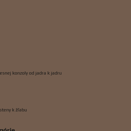
esnej konzoly od jadra k jadru
steny k žľabu
egórie