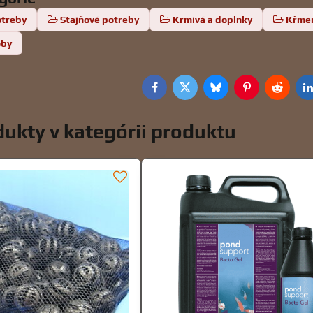
otreby
Stajňové potreby
Krmivá a doplnky
Kŕme
oby
Facebook
Twitter
Bluesky
Pinterest
Reddit
L
ukty v kategórii produktu