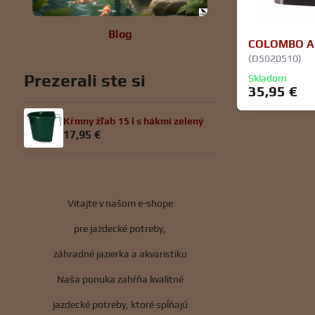
Blog
COLOMBO AL
(D5020510)
Prezerali ste si
Skladom
35,95 €
Kŕmny žľab 15 l s hákmi zelený
17,95 €
Vitajte v našom e-shope
pre jazdecké potreby,
záhradné jazierka a akvaristiku
Naša ponuka zahŕňa kvalitné
jazdecké potreby, ktoré spĺňajú