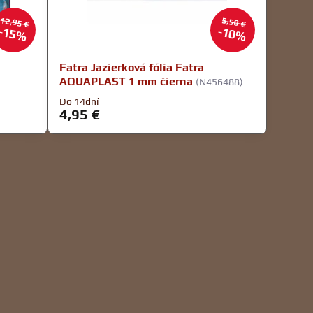
12,95 €
5,50 €
15%
10%
Fatra Jazierková fólia Fatra
AQUAPLAST 1 mm čierna
(N456488)
Do 14dní
4,95 €