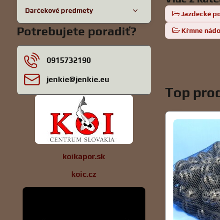
Darčekové predmety
Jazdecké p
Potrebujete poradiť?
Kŕmne nád
0915732190
jenkie​@jenkie​.eu
Top prod
koikapor.sk
koic.cz