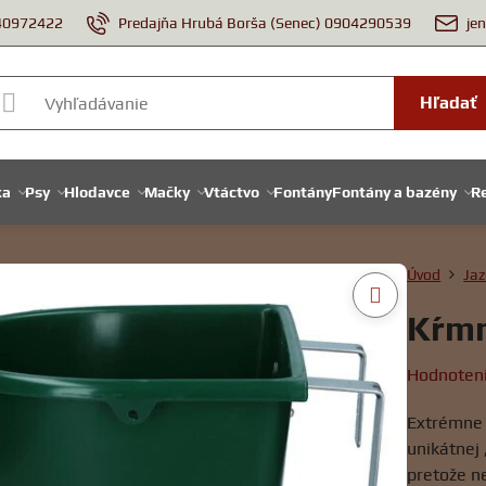
940972422
Predajňa Hrubá Borša (Senec) 0904290539
je
Hľadať
ka
Psy
Hlodavce
Mačky
Vtáctvo
Fontány
Fontány a bazény
Re
Úvod
Jaz
Kŕmn
Hodnoten
Extrémne 
unikátnej 
pretože n