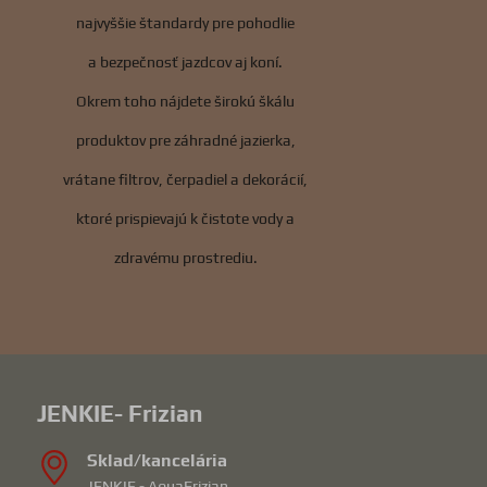
najvyššie štandardy pre pohodlie
a bezpečnosť jazdcov aj koní.
Okrem toho nájdete širokú škálu
produktov pre záhradné jazierka,
vrátane filtrov, čerpadiel a dekorácií,
ktoré prispievajú k čistote vody a
zdravému prostrediu.
JENKIE- Frizian
Sklad/kancelária
JENKIE - AquaFrizian