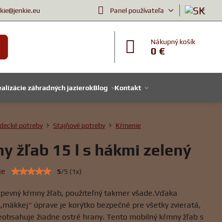
nkie@jenkie.eu
Panel používateľa
Nákupný košík
0 €
alizácie záhradných jazierok
Blog
Kontakt
decké potreby
Stajňové potreby
Kŕmenie
y žľab 15 l s hákmi zelený
ie
5
/
5
(
1
x)
pevný kŕmny žľab, použiteľný takmer všade.Vďaka
„mäkkej“ úprave je korýtko bezpečné pre všetky zvieratá,
eobsahuje žiadne ostré hrany. Tento mobilný kŕmny žľab s