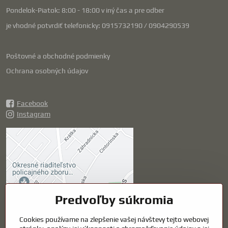
Pondelok-Piatok: 8:00 - 18:00 v iný čas a pre odber
je vhodné potvrdiť telefonicky: 0915732190 / 0904290539
Poštovné a obchodné podmienky
Ochrana osobných údajov
Facebook
Instagram
Externý obsah je
blokovaný Voľbami
súkromia
Prajete si načítať externý obsah?
Predvoľby súkromia
Cookies používame na zlepšenie vašej návštevy tejto webovej
Povoliť tentokrát