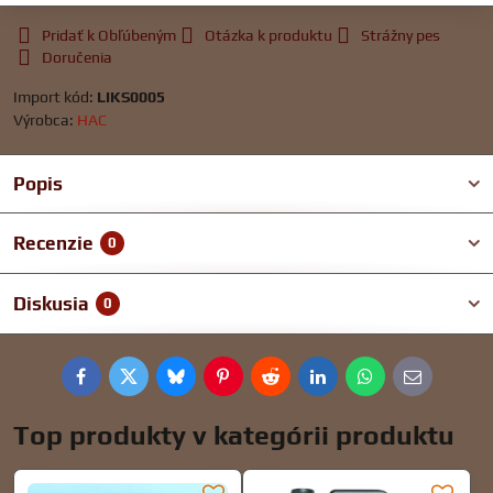
Pridať k Obľúbeným
Otázka k produktu
Strážny pes
Doručenia
Import kód:
LIKS0005
Výrobca:
HAC
Popis
Recenzie
0
Diskusia
0
Facebook
Twitter
Bluesky
Pinterest
Reddit
LinkedIn
WhatsApp
E-
mail
Top produkty v kategórii produktu