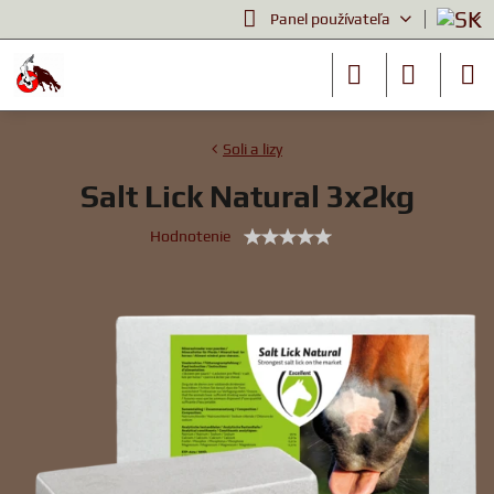
Panel používateľa
Soli a lizy
Salt Lick Natural 3x2kg
Hodnotenie