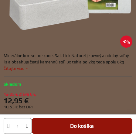
0%
Minerálne krmivo pre kone. Salt Lick Naturel je pevný a odolný soľný
liz a obsahuje čistú kamennú soľ. 3x tehla po 2kg teda spolu 6kg
Čítajte viac
Skladom
12,95 €
Zľava
0 €
12,95 €
10,53 €
bez DPH
Do košíka