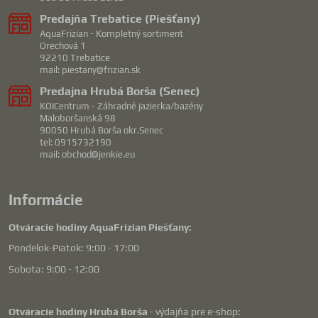
Predajňa Trebatice (Piešťany)
AquaFrizian - Kompletný sortiment
Orechová 1
92210 Trebatice
mail: piestany@frizian.sk
Predajna Hrubá Borša (Senec)
KOICentrum - Záhradné jazierka/bazény
Maloboršanská 98
90050 Hrubá Borša okr.Senec
tel: 0915732190
mail: obchod@jenkie.eu
Informácie
Otváracie hodiny AquaFrizian Piešťany:
Pondelok-Piatok: 9:00 - 17:00
Sobota: 9:00 - 12:00
Otváracie hodiny Hrubá Borša
- výdajňa pre e-shop: