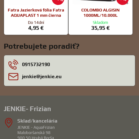
Fatra Jazierková fólia Fatra
COLOMBO ALGISIN
AQUAPLAST 1 mm čierna
1000ML/10.000L
Do 14dní
Skladom
4,95 €
35,95 €
Potrebujete poradiť?
0915732190
jenkie​@jenkie​.eu
JENKIE- Frizian
Sklad/kancelária
JENKIE - AquaFrizian
Maloboršanská 98
900 50 Hrubá Borša