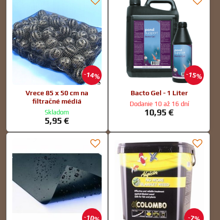
14%
15%
Vrece 85 x 50 cm na
Bacto Gel - 1 Liter
filtračné médiá
Dodanie 10 až 16 dní
10,95 €
Skladom
5,95 €
10%
7%