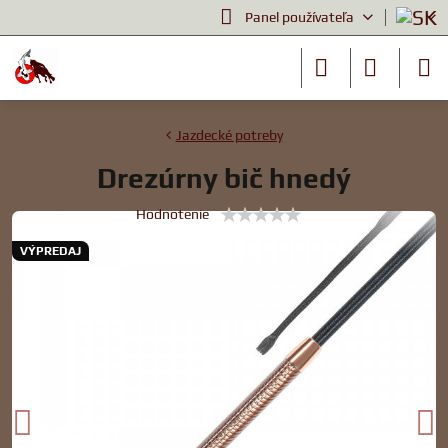
Panel používateľa
Jazdecké potreby
Drezúrny bič hnedý
Hodnotenie
VÝPREDAJ