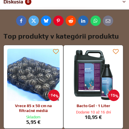
Diskusia
0
Facebook
Twitter
Bluesky
Pinterest
Reddit
LinkedIn
WhatsApp
E-
mail
Top produkty v kategórii produktu
14%
15%
Vrece 85 x 50 cm na
Bacto Gel - 1 Liter
filtračné médiá
Dodanie 10 až 16 dní
10,95 €
Skladom
5,95 €