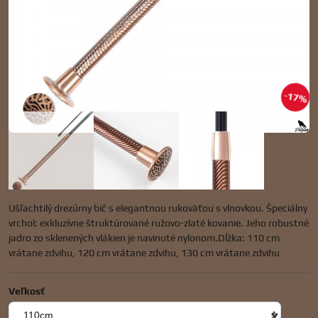
17%
Ušľachtilý drezúrny bič s elegantnou rukoväťou s vlnovkou. Špeciálny
vrchol: exkluzívne štruktúrované ružovo-zlaté kovanie. Jeho robustné
jadro zo sklenených vlákien je navinuté nylonom.Dĺžka: 110 cm
vrátane zdvihu, 120 cm vrátane zdvihu, 130 cm vrátane zdvihu
Veľkosť