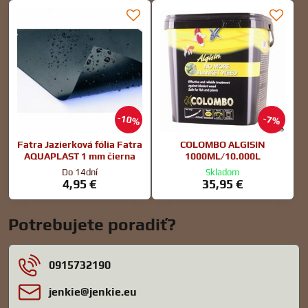
10%
7%
Fatra Jazierková fólia Fatra
COLOMBO ALGISIN
AQUAPLAST 1 mm čierna
1000ML/10.000L
Do 14dní
Skladom
4,95 €
35,95 €
Potrebujete poradiť?
0915732190
jenkie​@jenkie​.eu