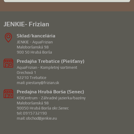
JENKIE- Frizian
Sklad/kancelária
JENKIE - AquaFrizian
Maloboršanská 98
900 50 Hrubá Borša
Predajňa Trebatice (Piešťany)
AquaFrizian - Kompletný sortiment
Orechová 1
92210 Trebatice
mail: piestany@frizian.sk
Predajna Hrubá Borša (Senec)
KOICentrum - Záhradné jazierka/bazény
Maloboršanská 98
90050 Hrubá Borša okr.Senec
tel: 0915732190
mail: obchod@jenkie.eu