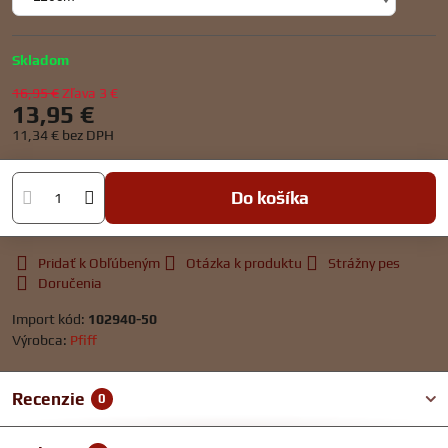
Skladom
16,95 €
Zľava
3 €
13,95 €
11,34 €
bez DPH
Do košíka
Pridať k Obľúbeným
Otázka k produktu
Strážny pes
Doručenia
Import kód:
102940-50
Výrobca:
Pfiff
Recenzie
0