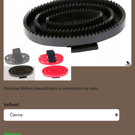
Plastové žbilkos hviezdičkami a remienkom na ruku.
Veľkosť
Skladom