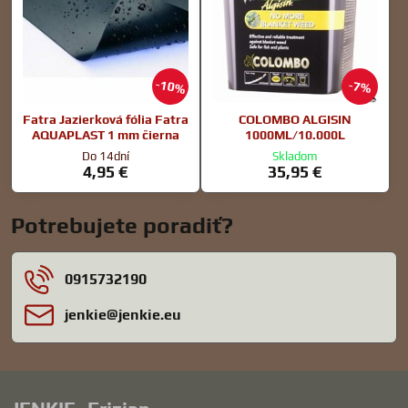
10%
7%
Fatra Jazierková fólia Fatra
COLOMBO ALGISIN
AQUAPLAST 1 mm čierna
1000ML/10.000L
Do 14dní
Skladom
4,95 €
35,95 €
Potrebujete poradiť?
0915732190
jenkie​@jenkie​.eu