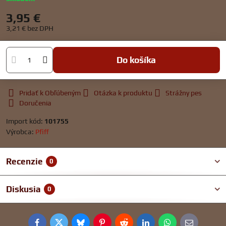
3,95 €
3,21 €
bez DPH
Do košíka
Pridať k Obľúbeným
Otázka k produktu
Strážny pes
Doručenia
Import kód:
101755
Výrobca:
Pfiff
Recenzie
0
Diskusia
0
Facebook
Twitter
Bluesky
Pinterest
Reddit
LinkedIn
WhatsApp
E-