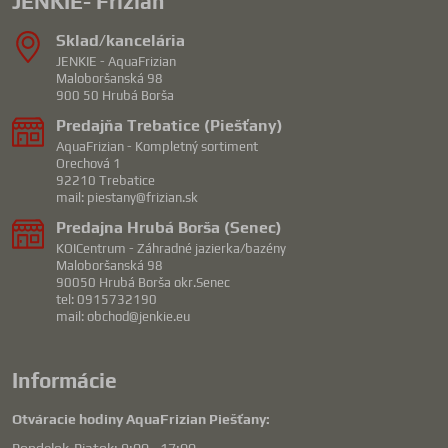
JENKIE- Frizian
Sklad/kancelária
JENKIE - AquaFrizian
Maloboršanská 98
900 50 Hrubá Borša
Predajňa Trebatice (Piešťany)
AquaFrizian - Kompletný sortiment
Orechová 1
92210 Trebatice
mail: piestany@frizian.sk
Predajna Hrubá Borša (Senec)
KOICentrum - Záhradné jazierka/bazény
Maloboršanská 98
90050 Hrubá Borša okr.Senec
tel: 0915732190
mail: obchod@jenkie.eu
Informácie
Otváracie hodiny AquaFrizian Piešťany: