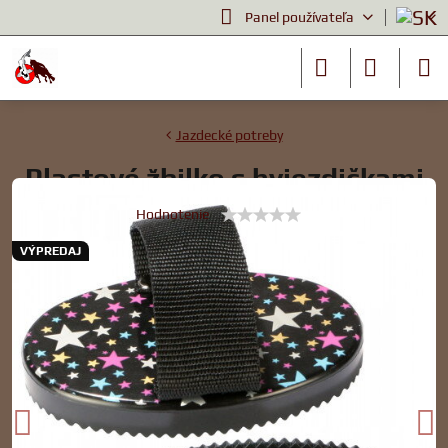
Panel používateľa
Jazdecké potreby
Plastové žbilko s hviezdičkami
Hodnotenie
VÝPREDAJ