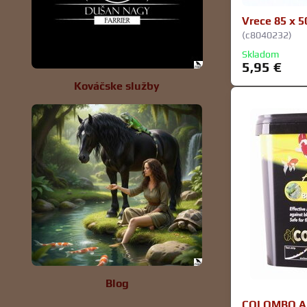
Vrece 85 x 5
(c8040232)
Skladom
5,95 €
Kováčske služby
Blog
COLOMBO AL