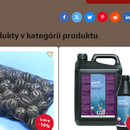
Facebook
Twitter
Bluesky
Pinterest
Reddit
L
ukty v kategórii produktu
6,95 €
14%