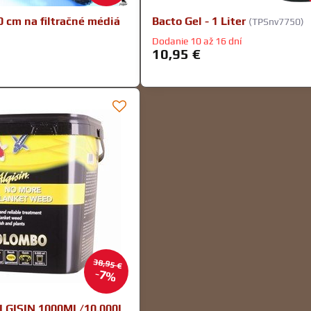
0 cm na filtračné médiá
Bacto Gel - 1 Liter
(TPSnv7750)
Dodanie 10 až 16 dní
10,95 €
38,95 €
7%
GISIN 1000ML/10.000L