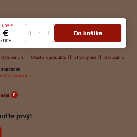
a
1,05 €
5 €
Do košíka
ez DPH
 k Obľúbeným
Otázka k produktu
Strážny pes
Doručenia
:
36000509
rry´s Horse HER
sia
0
uďte prvý!