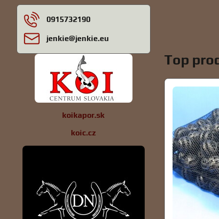
0915732190
jenkie​@jenkie​.eu
Top prod
koikapor.sk
koic.cz