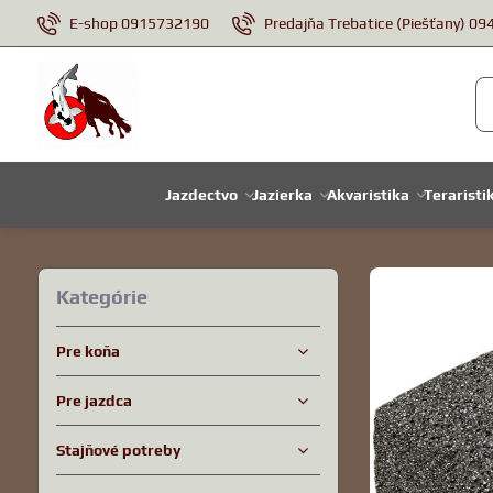
E-shop 0915732190
Predajňa Trebatice (Piešťany) 0
Jazdectvo
Jazierka
Akvaristika
Teraristi
Kategórie
Pre koňa
Pre jazdca
Stajňové potreby