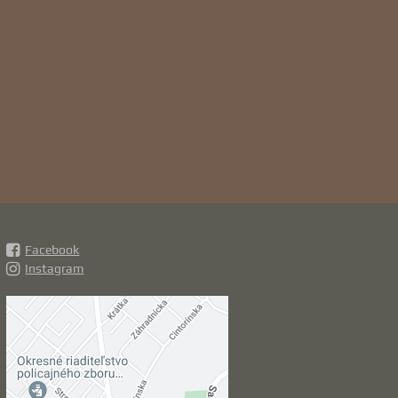
Facebook
Instagram
Externý obsah je
blokovaný Voľbami
súkromia