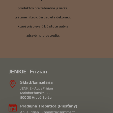
produktov pre záhradné jazierka,
vrátane filtrov, čerpadiel a dekorácií,
ktoré prispievajú k čistote vody a
zdravému prostrediu.
JENKIE- Frizian
Sklad/kancelária
JENKIE - AquaFrizian
Maloboršanská 98
900 50 Hrubá Borša
Predajňa Trebatice (Piešťany)
AquaFrizian - Kompletný sortiment