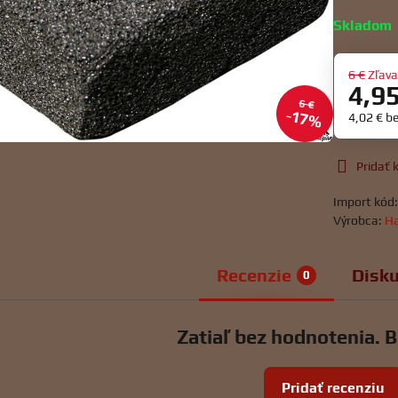
Skladom
6 €
Zľav
4,9
6 €
17%
4,02 €
b
Pridať
Import kód
Výrobca:
Ha
Recenzie
Disku
0
Zatiaľ bez hodnotenia. B
Pridať recenziu