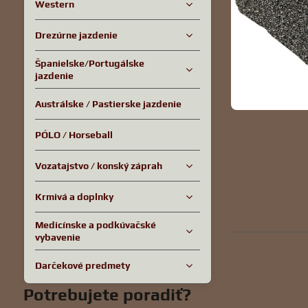
Western
Drezúrne jazdenie
Španielske/Portugálske
jazdenie
Austrálske / Pastierske jazdenie
PÓLO / Horseball
Vozatajstvo / konský záprah
Krmivá a doplnky
Medicínske a podkúvačské
vybavenie
Darčekové predmety
Potrebujete poradiť?