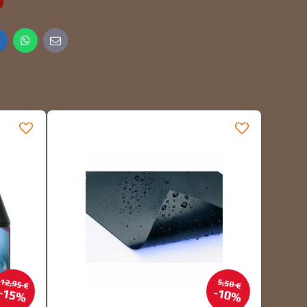
inkedIn
WhatsApp
E-
mail
12,95 €
5,50 €
15%
10%