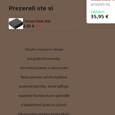
(D5020510)
Prezerali ste si
Skladom
35,95 €
Čistiaci blok XXL
4,95 €
6 €
Vitajte v našom e-shope
pre jazdecké potreby,
záhradné jazierka a akvaristiku
Naša ponuka zahŕňa kvalitné
jazdecké potreby, ktoré spĺňajú
najvyššie štandardy pre pohodlie
a bezpečnosť jazdcov aj koní.
Okrem toho nájdete širokú škálu