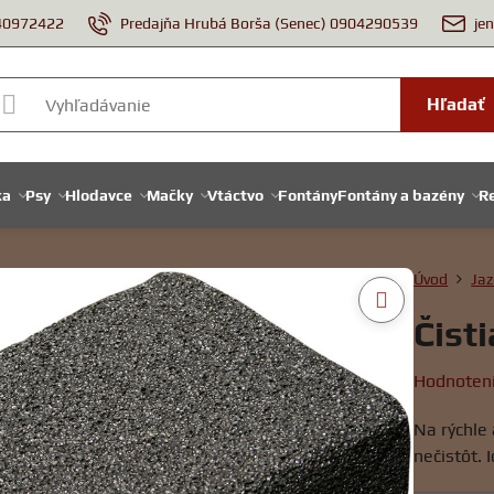
940972422
Predajňa Hrubá Borša (Senec) 0904290539
je
Hľadať
ka
Psy
Hlodavce
Mačky
Vtáctvo
Fontány
Fontány a bazény
Re
Úvod
Jaz
Čist
Hodnoten
Na rýchle
nečistôt. 