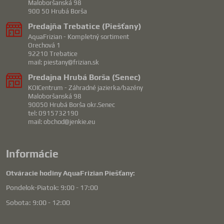
Maloboršanská 98
900 50 Hrubá Borša
Predajňa Trebatice (Piešťany)
AquaFrizian - Kompletný sortiment
Orechová 1
92210 Trebatice
mail: piestany@frizian.sk
Predajna Hrubá Borša (Senec)
KOICentrum - Záhradné jazierka/bazény
Maloboršanská 98
90050 Hrubá Borša okr.Senec
tel: 0915732190
mail: obchod@jenkie.eu
Informácie
Otváracie hodiny AquaFrizian Piešťany:
Pondelok-Piatok: 9:00 - 17:00
Sobota: 9:00 - 12:00