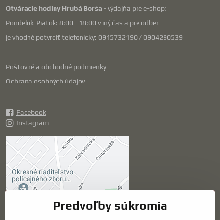
Otváracie hodiny Hrubá Borša
- výdajňa pre e-shop:
Pondelok-Piatok: 8:00 - 18:00 v iný čas a pre odber
je vhodné potvrdiť telefonicky: 0915732190 / 0904290539
Poštovné a obchodné podmienky
Ochrana osobných údajov
Facebook
Instagram
Externý obsah je
blokovaný Voľbami
súkromia
Prajete si načítať externý obsah?
Predvoľby súkromia