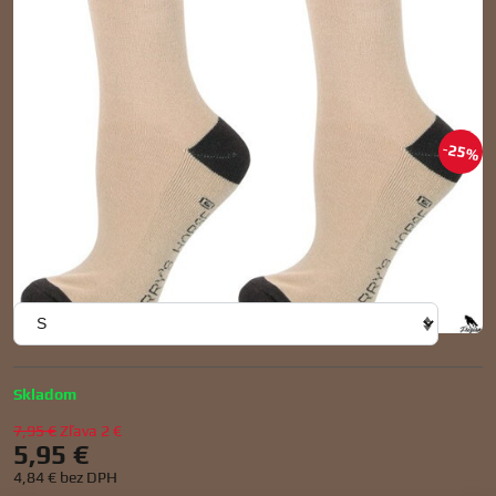
25%
Pohodlné podkolienky s terry stúpaním. 75% bavlna, 20% nylon, 5%
elastan -S (31-35), M (36-40), L (41-43)
Veľkosť
Skladom
7,95 €
Zľava
2 €
5,95 €
4,84 €
bez DPH