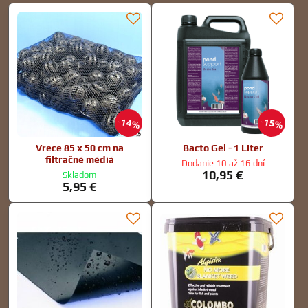
14%
15%
Vrece 85 x 50 cm na
Bacto Gel - 1 Liter
filtračné médiá
Dodanie 10 až 16 dní
10,95 €
Skladom
5,95 €