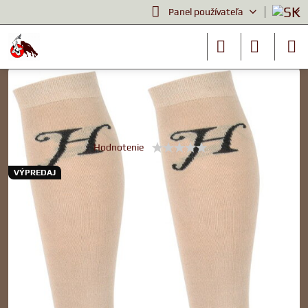
Panel používateľa
Jazdecké potreby
Podkolienky béžové
Hodnotenie
VÝPREDAJ