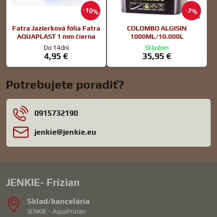
10%
7%
Fatra Jazierková fólia Fatra
COLOMBO ALGISIN
AQUAPLAST 1 mm čierna
1000ML/10.000L
Do 14dní
Skladom
4,95 €
35,95 €
Potrebujete poradiť?
0915732190
jenkie​@jenkie​.eu
JENKIE- Frizian
Sklad/kancelária
JENKIE - AquaFrizian