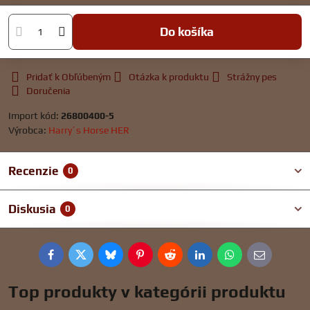
Do košíka
Pridať k Obľúbeným
Otázka k produktu
Strážny pes
Doručenia
Import kód:
26800400-5
Výrobca:
Harry´s Horse HER
Recenzie
0
Diskusia
0
Facebook
Twitter
Bluesky
Pinterest
Reddit
LinkedIn
WhatsApp
E-
mail
Top produkty v kategórii produktu