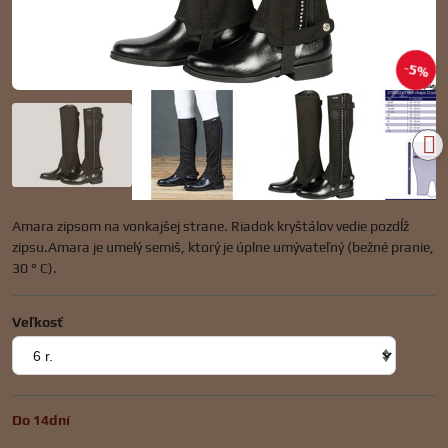
5%
Amara zipsom na vonkajšej strane. Riadok kryštálov vedie pozdĺž
zipsu.Amara je umelý semiš, ktorý je úplne umývateľný (bežné pranie,
30 ° C).
Veľkosť
Do 14dní