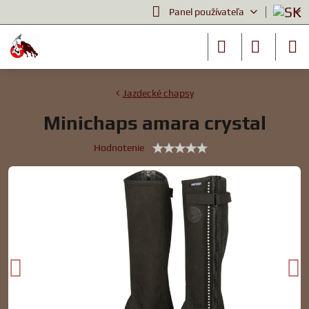
Panel používateľa
Jazdecké chapsy
Minichaps amara crystal
Hodnotenie