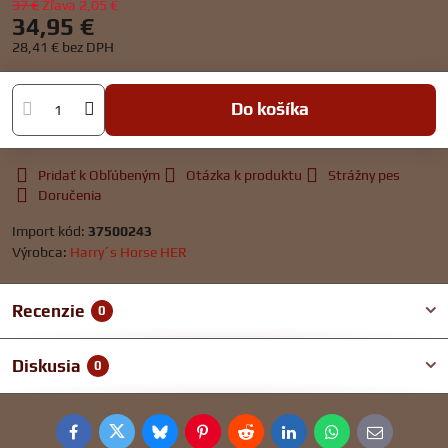
37 €
Zľava
2,05 €
34,95 €
28,41 €
bez DPH
Do košíka
Pridať k Obľúbeným
Otázka k produktu
Strážny pes
Doručenia
Import kód:
37500243
Výrobca:
Harry´s Horse HER
Recenzie
0
Diskusia
0
Facebook
Twitter
Bluesky
Pinterest
Reddit
LinkedIn
WhatsApp
E-