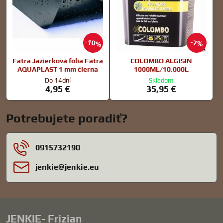
10%
7%
Fatra Jazierková fólia Fatra
COLOMBO ALGISIN
AQUAPLAST 1 mm čierna
1000ML/10.000L
Do 14dní
Skladom
4,95 €
35,95 €
Potrebujete poradiť?
0915732190
jenkie​@jenkie​.eu
JENKIE- Frizian