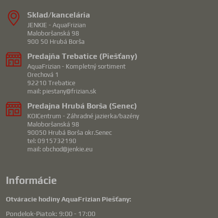
Sklad/kancelária
JENKIE - AquaFrizian
Maloboršanská 98
900 50 Hrubá Borša
Predajňa Trebatice (Piešťany)
AquaFrizian - Kompletný sortiment
Orechová 1
92210 Trebatice
mail: piestany@frizian.sk
Predajna Hrubá Borša (Senec)
KOICentrum - Záhradné jazierka/bazény
Maloboršanská 98
90050 Hrubá Borša okr.Senec
tel: 0915732190
mail: obchod@jenkie.eu
Informácie
Otváracie hodiny AquaFrizian Piešťany:
Pondelok-Piatok: 9:00 - 17:00