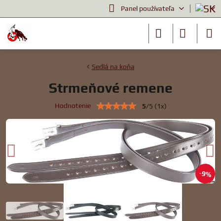
Panel používateľa
Sedlá na koňa
Strmeňové remene
Hodnotenie
5
/
5
(
1
x)
9%