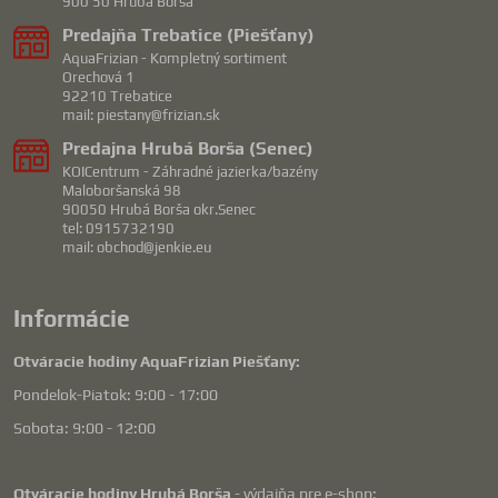
900 50 Hrubá Borša
Predajňa Trebatice (Piešťany)
AquaFrizian - Kompletný sortiment
Orechová 1
92210 Trebatice
mail: piestany@frizian.sk
Predajna Hrubá Borša (Senec)
KOICentrum - Záhradné jazierka/bazény
Maloboršanská 98
90050 Hrubá Borša okr.Senec
tel: 0915732190
mail: obchod@jenkie.eu
Informácie
Otváracie hodiny AquaFrizian Piešťany:
Pondelok-Piatok: 9:00 - 17:00
Sobota: 9:00 - 12:00
Otváracie hodiny Hrubá Borša
- výdajňa pre e-shop: