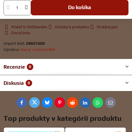
Do košíka
Pridať k Obľúbeným
Otázka k produktu
Strážny pes
Doručenia
Import kód:
28601000
Výrobca:
Harry´s Horse HER
Recenzie
0
Diskusia
0
Facebook
Twitter
Bluesky
Pinterest
Reddit
LinkedIn
WhatsApp
E-
mail
Top produkty v kategórii produktu