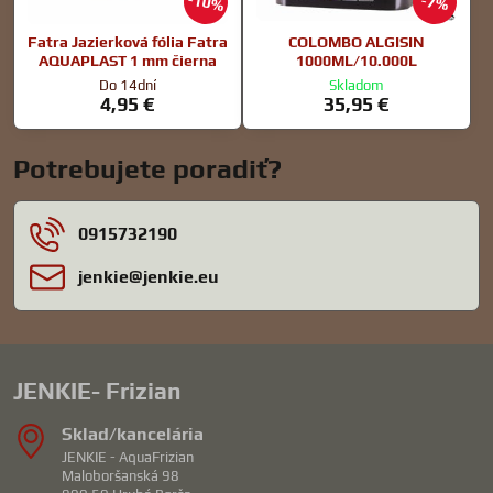
10%
7%
Fatra Jazierková fólia Fatra
COLOMBO ALGISIN
AQUAPLAST 1 mm čierna
1000ML/10.000L
Do 14dní
Skladom
4,95 €
35,95 €
Potrebujete poradiť?
0915732190
jenkie​@jenkie​.eu
JENKIE- Frizian
Sklad/kancelária
JENKIE - AquaFrizian
Maloboršanská 98