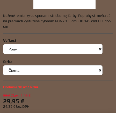
Kožené remienky so sponami striebornej farby. Popruhy strmeňa sú
na prackách vystužené nylonom.PONY 135cmCOB 145 cmFULL 155
cm
Veľkosť
farba
Dodanie 10 až 16 dní
33 €
Zľava
3,05 €
29,95 €
24,35 €
bez DPH