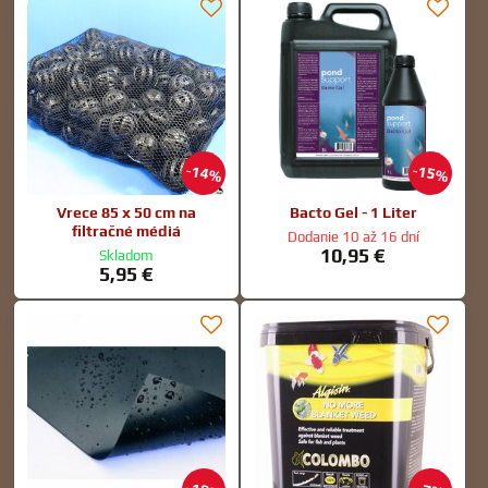
14%
15%
Vrece 85 x 50 cm na
Bacto Gel - 1 Liter
filtračné médiá
Dodanie 10 až 16 dní
10,95 €
Skladom
5,95 €