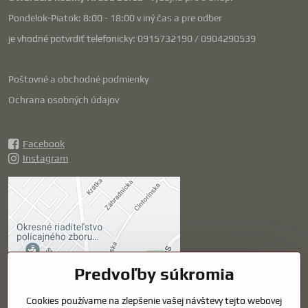
Pondelok-Piatok: 8:00 - 18:00 v iný čas a pre odber
je vhodné potvrdiť telefonicky: 0915732190 / 0904290539
Poštovné a obchodné podmienky
Ochrana osobných údajov
Facebook
Instagram
Externý obsah je
blokovaný Voľbami
súkromia
Prajete si načítať externý obsah?
Predvoľby súkromia
Povoliť tentokrát
Cookies používame na zlepšenie vašej návštevy tejto webovej