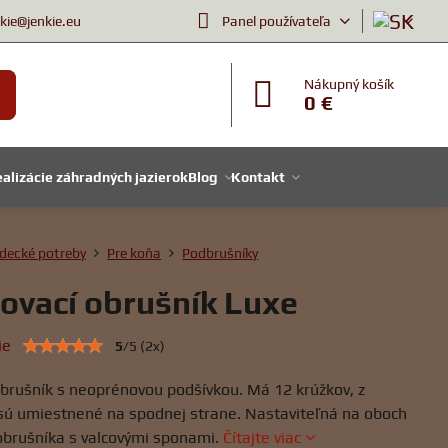
nkie@jenkie.eu
Panel používateľa
Nákupný košík
0 €
alizácie záhradných jazierok
Blog
Kontakt
decké potreby
Pre koňa
Podbrušníky
ovací obrušník Luxe
ie
5
/
5
(
2
x)
brušník s neoprénovou podšívkou. Má 12 krúžkov, z
 sú umiestnené na spodnej strane. Nastaviteľná na oboch
obrušníka s valcovými sponami.
Čítajte viac