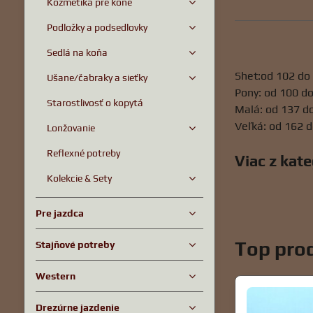
Kozmetika pre kone
Podložky a podsedlovky
Sedlá na koňa
Shet:od 102 d
Ušane/čabraky a sieťky
Pony: od 100 d
Starostlivosť o kopytá
Malá: od 137 d
Veľká: od 162 
Lonžovanie
Reflexné potreby
Viac z kat
Kolekcie & Sety
Pre jazdca
Top prod
Stajňové potreby
Western
Drezúrne jazdenie