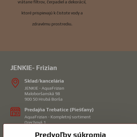
vrátane filtrov, čerpadiel a dekorácií,
ktoré prispievajú k čistote vody a
zdravému prostrediu.
JENKIE- Frizian
Sklad/kancelária
JENKIE - AquaFrizian
Maloboršanská 98
900 50 Hrubá Borša
Predajňa Trebatice (Piešťany)
AquaFrizian - Kompletný sortiment
Orechová 1
92210 Trebatice
Predvoľby súkromia
mail: piestany@frizian.sk