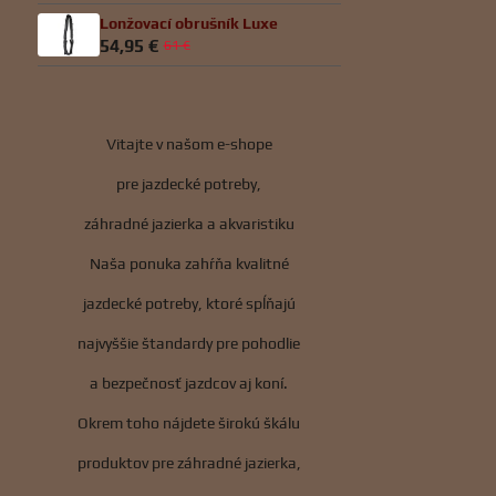
Lonžovací obrušník Luxe
54,95 €
61 €
Vitajte v našom e-shope
pre jazdecké potreby,
záhradné jazierka a akvaristiku
Naša ponuka zahŕňa kvalitné
jazdecké potreby, ktoré spĺňajú
najvyššie štandardy pre pohodlie
a bezpečnosť jazdcov aj koní.
Okrem toho nájdete širokú škálu
produktov pre záhradné jazierka,