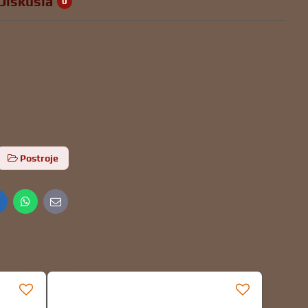
Diskusia
0
Postroje
inkedIn
WhatsApp
E-
mail