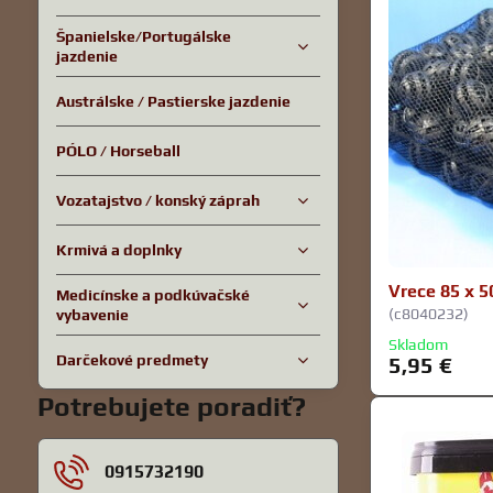
Španielske/Portugálske
jazdenie
Austrálske / Pastierske jazdenie
PÓLO / Horseball
Vozatajstvo / konský záprah
Krmivá a doplnky
Vrece 85 x 5
Medicínske a podkúvačské
(c8040232)
vybavenie
Skladom
Darčekové predmety
5,95 €
Potrebujete poradiť?
0915732190