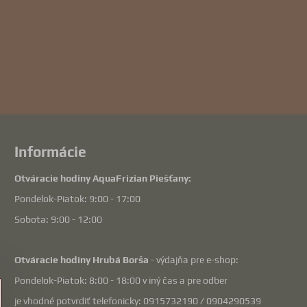
Informácie
Otváracie hodiny AquaFrizian Piešťany:
Pondelok-Piatok: 9:00 - 17:00
Sobota: 9:00 - 12:00
Otváracie hodiny Hrubá Borša
- výdajňa pre e-shop:
Pondelok-Piatok: 8:00 - 18:00 v iný čas a pre odber
je vhodné potvrdiť telefonicky: 0915732190 / 0904290539