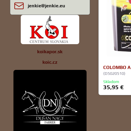
jenkie​@jenkie​.eu
koikapor.sk
koic.cz
COLOMBO AL
(D5020510)
Skladom
35,95 €