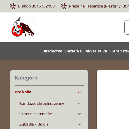
E-shop 0915732190
Predajňa Trebatice (Piešťany) 0
Jazdectvo
Jazierka
Akvaristika
Teraristi
Kategórie
Pre koňa
Bandáže, chrániče, zvony
Strmene a remeňe
Zubadlá / Udidlá