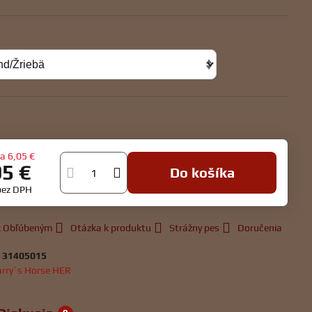
va
6,05 €
95 €
Do košíka
bez DPH
 k Obľúbeným
Otázka k produktu
Strážny pes
Doručenia
:
31405015
rry´s Horse HER