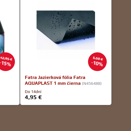
12,95 €
5,50 €
15%
10%
Fatra Jazierková fólia Fatra
AQUAPLAST 1 mm čierna
(N456488)
Do 14dní
4,95 €