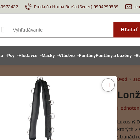
940972422
Predajňa Hrubá Borša (Senec) 0904290539
je
Hľadať
ka
Psy
Hlodavce
Mačky
Vtáctvo
Fontány
Fontány a bazény
Re
Úvod
Jaz
Lonž
Hodnoten
Luxusný O
ktorých 2
stranách 