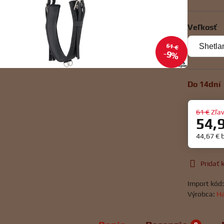
Veľkosť
61 €
9%
Do 14dní
61 €
Zľa
54,
44,67 €
Pridať
Import kód
Výrobca:
Ha