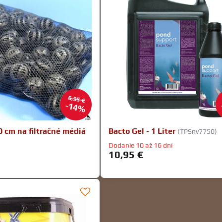
6,95 €
14%
0 cm na filtračné médiá
Bacto Gel - 1 Liter
(TPSnv7750)
Dodanie 10 až 16 dní
10,95 €