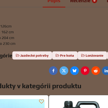
Popis
Recenzie
0
o 126cm
o 162 cm
o 204 cm
do 230 cm
egórie
Jazdecké potreby
Pre koňa
Lonžovanie
Facebook
Twitter
Bluesky
Pinterest
Reddit
L
ukty v kategórii produktu