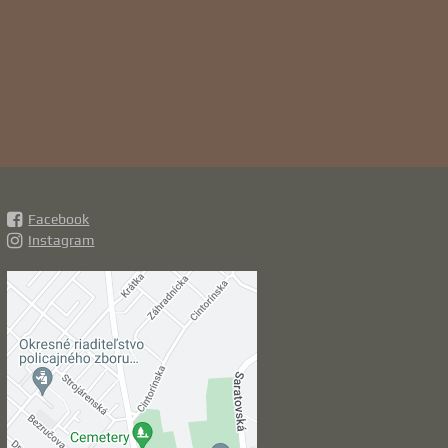
Facebook
Instagram
Externý obsah je
blokovaný Voľbami
súkromia
Prajete si načítať externý obsah?