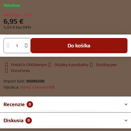
Skladom
8 €
Zľava
1,05 €
6,95 €
5,65 €
bez DPH
Do košíka
Pridať k Obľúbeným
Otázka k produktu
Strážny pes
Doručenia
Import kód:
36000200
Výrobca:
Harry´s Horse HER
Recenzie
0
Diskusia
0