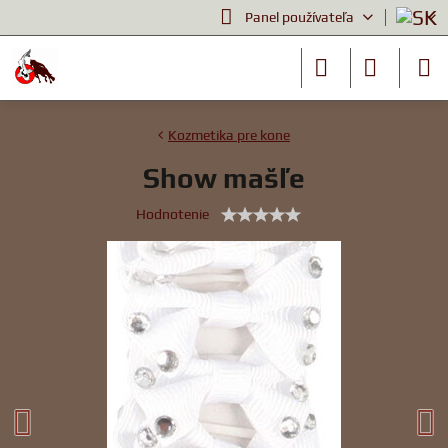
Panel používateľa
Kozmetika pre kone
Show mašľe
Hodnotenie