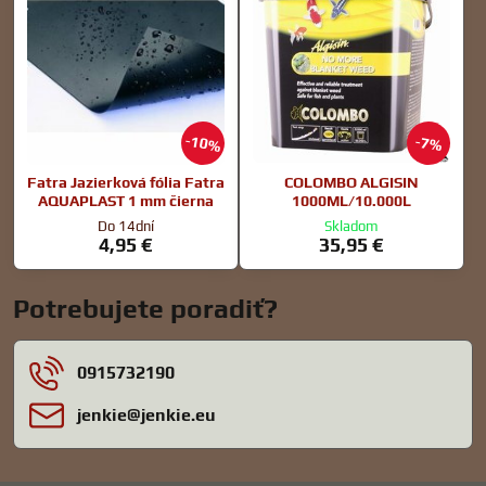
10%
7%
Fatra Jazierková fólia Fatra
COLOMBO ALGISIN
AQUAPLAST 1 mm čierna
1000ML/10.000L
Do 14dní
Skladom
4,95 €
35,95 €
Potrebujete poradiť?
0915732190
jenkie​@jenkie​.eu