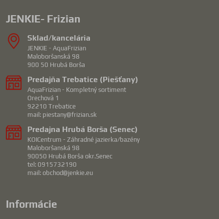
JENKIE- Frizian
Sklad/kancelária
JENKIE - AquaFrizian
Maloboršanská 98
900 50 Hrubá Borša
Predajňa Trebatice (Piešťany)
AquaFrizian - Kompletný sortiment
Orechová 1
92210 Trebatice
mail: piestany@frizian.sk
Predajna Hrubá Borša (Senec)
KOICentrum - Záhradné jazierka/bazény
Maloboršanská 98
90050 Hrubá Borša okr.Senec
tel: 0915732190
mail: obchod@jenkie.eu
Informácie