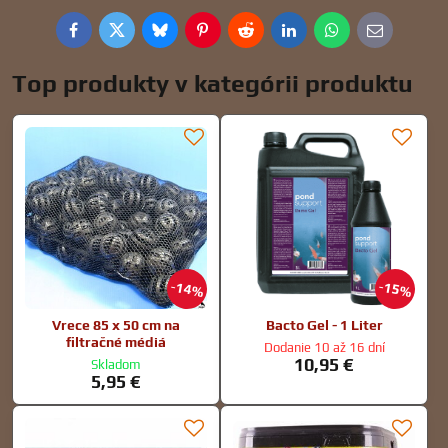
Facebook
Twitter
Bluesky
Pinterest
Reddit
LinkedIn
WhatsApp
E-
mail
Top produkty v kategórii produktu
14%
15%
Vrece 85 x 50 cm na
Bacto Gel - 1 Liter
filtračné médiá
Dodanie 10 až 16 dní
10,95 €
Skladom
5,95 €