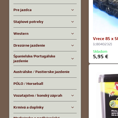
Pre jazdca
Stajňové potreby
Western
Vrece 85 x 5
(c8040232)
Drezúrne jazdenie
Skladom
5,95 €
Španielske/Portugálske
jazdenie
Austrálske / Pastierske jazdenie
PÓLO / Horseball
Vozatajstvo / konský záprah
Krmivá a doplnky