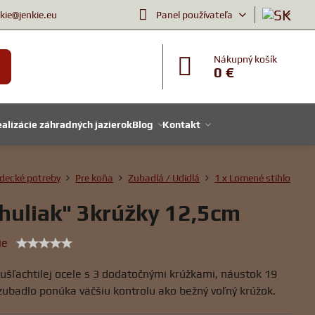
nkie@jenkie.eu
Panel používateľa
Nákupný košík
0 €
alizácie záhradných jazierok
Blog
Kontakt
decké potreby
Pre koňa
Zubadlá / Udidlá
1 x Lomené stihlo
huliak" 3krúžky 12,5cm
ie
 ušľachtilej ocele s 3 dodatočnými krúžkami, náustok 19
ubadlo ponúka väčšiu kontrolu ako bežný voľný krúžok.