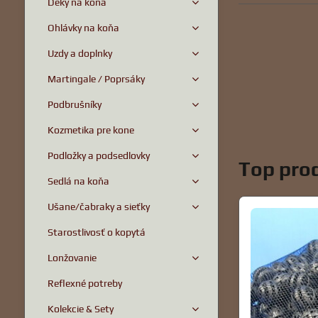
Deky na koňa
Ohlávky na koňa
Uzdy a doplnky
Martingale / Poprsáky
Podbrušníky
Kozmetika pre kone
Podložky a podsedlovky
Top prod
Sedlá na koňa
Ušane/čabraky a sieťky
Starostlivosť o kopytá
Lonžovanie
Reflexné potreby
Kolekcie & Sety