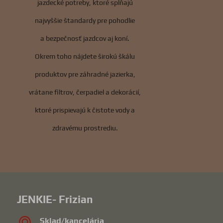
jazdecké potreby, ktoré spĺňajú
najvyššie štandardy pre pohodlie
a bezpečnosť jazdcov aj koní.
Okrem toho nájdete širokú škálu
produktov pre záhradné jazierka,
vrátane filtrov, čerpadiel a dekorácií,
ktoré prispievajú k čistote vody a
zdravému prostrediu.
JENKIE- Frizian
Sklad/kancelária