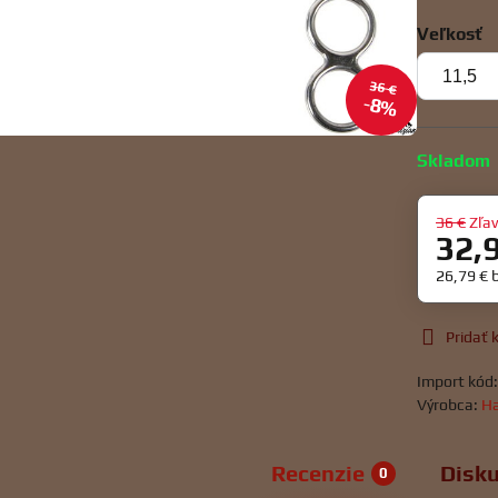
Veľkosť
36 €
8%
Skladom
36 €
Zľa
32,
26,79 €
Pridať
Import kód
Výrobca:
Ha
Recenzie
Disku
0