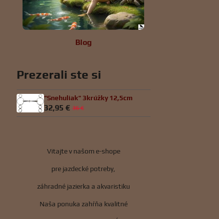
Blog
Prezerali ste si
"Snehuliak" 3krúžky 12,5cm
32,95 €
36 €
Vitajte v našom e-shope
pre jazdecké potreby,
záhradné jazierka a akvaristiku
Naša ponuka zahŕňa kvalitné