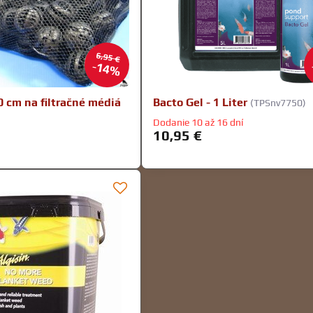
6,95 €
14%
0 cm na filtračné médiá
Bacto Gel - 1 Liter
(TPSnv7750)
Dodanie 10 až 16 dní
10,95 €