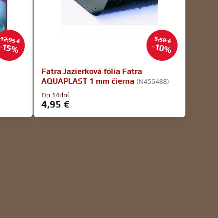
12,95 €
5,50 €
15%
10%
Fatra Jazierková fólia Fatra
AQUAPLAST 1 mm čierna
(N456488)
Do 14dní
4,95 €