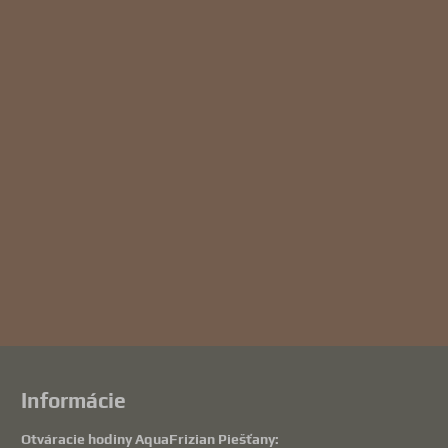
Informácie
Otváracie hodiny AquaFrizian Piešťany: