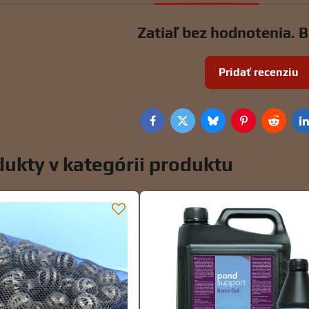
Zatiaľ bez hodnotenia. B
Pridať recenziu
Facebook
Twitter
Bluesky
Pinterest
Reddit
L
ukty v kategórii produktu