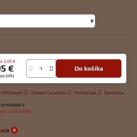
va
3,05 €
95 €
Do košíka
bez DPH
 k Obľúbeným
Otázka k produktu
Strážny pes
Doručenia
:
41101029-2
rry´s Horse HER
sia
0