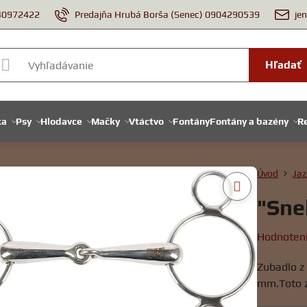
940972422
Predajňa Hrubá Borša (Senec) 0904290539
je
Hľadať
ka
Psy
Hlodavce
Mačky
Vtáctvo
Fontány
Fontány a bazény
Re
Úvod
Jaz
"Sne
Hodnoten
Zubadlo z
mm.Toto z