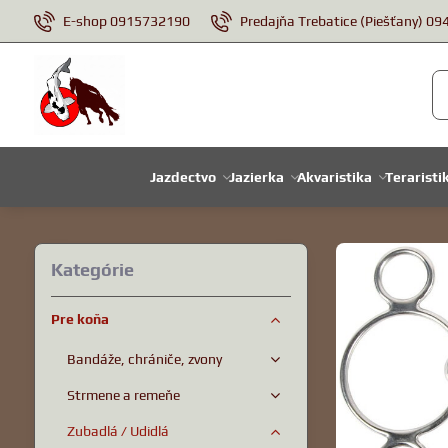
E-shop 0915732190
Predajňa Trebatice (Piešťany) 0
Jazdectvo
Jazierka
Akvaristika
Teraristi
Kategórie
Pre koňa
Bandáže, chrániče, zvony
Strmene a remeňe
Zubadlá / Udidlá