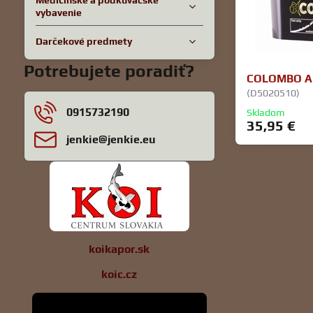
Medicínske a podkúvačské
vybavenie
Darčekové predmety
Potrebujete poradiť?
COLOMBO AL
(D5020510)
0915732190
Skladom
35,95 €
jenkie​@jenkie​.eu
koikapor.sk
koic.cz