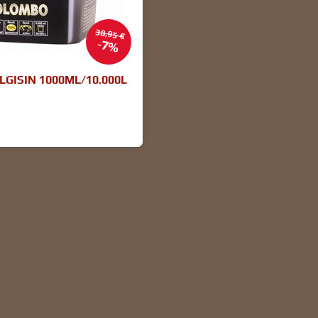
38,95 €
7%
GISIN 1000ML/10.000L