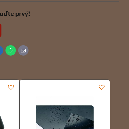
uďte prvý!
inkedIn
WhatsApp
E-
mail