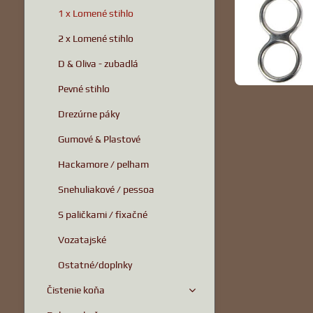
1 x Lomené stihlo
2 x Lomené stihlo
D & Oliva - zubadlá
Pevné stihlo
Drezúrne páky
Gumové & Plastové
Hackamore / pelham
Snehuliakové / pessoa
S paličkami / fixačné
Vozatajské
Ostatné/doplnky
Čistenie koňa