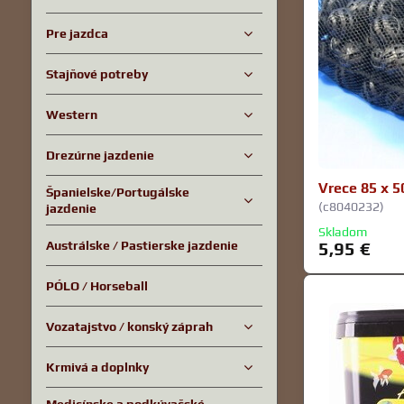
Pre jazdca
Stajňové potreby
Western
Drezúrne jazdenie
Vrece 85 x 5
Španielske/Portugálske
(c8040232)
jazdenie
Skladom
Austrálske / Pastierske jazdenie
5,95 €
PÓLO / Horseball
Vozatajstvo / konský záprah
Krmivá a doplnky