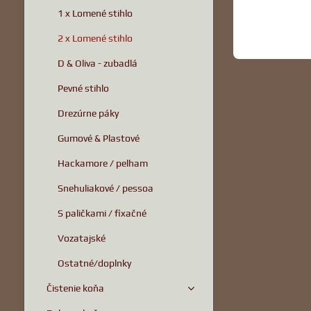
1 x Lomené stihlo
2 x Lomené stihlo
D & Oliva - zubadlá
Pevné stihlo
Drezúrne páky
Gumové & Plastové
Hackamore / pelham
Snehuliakové / pessoa
S paličkami / fixačné
Vozatajské
Ostatné/doplnky
Čistenie koňa