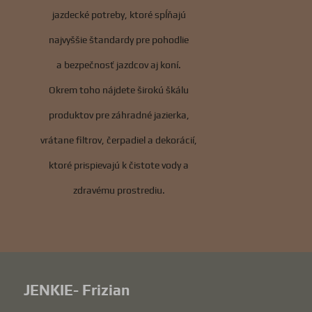
jazdecké potreby, ktoré spĺňajú
najvyššie štandardy pre pohodlie
a bezpečnosť jazdcov aj koní.
Okrem toho nájdete širokú škálu
produktov pre záhradné jazierka,
vrátane filtrov, čerpadiel a dekorácií,
ktoré prispievajú k čistote vody a
zdravému prostrediu.
JENKIE- Frizian