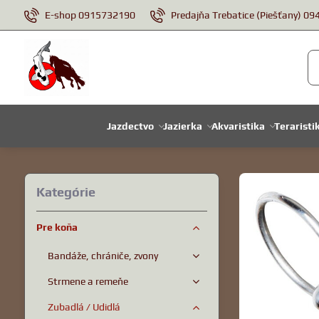
E-shop 0915732190
Predajňa Trebatice (Piešťany) 0
Jazdectvo
Jazierka
Akvaristika
Teraristi
Kategórie
Pre koňa
Bandáže, chrániče, zvony
Strmene a remeňe
Zubadlá / Udidlá