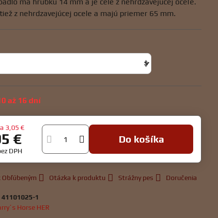
ubadlo má hrúbku 14 mm a je celé z nehrdzavejúcej oceľe.
 tiež z nehrdzavejúcej ocele a majú priemer 65 mm.
0 až 16 dní
va
3,05 €
95 €
Do košíka
bez DPH
 k Obľúbeným
Otázka k produktu
Strážny pes
Doručenia
:
41101025-1
rry´s Horse HER