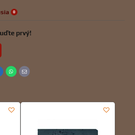
sia
0
uďte prvý!
inkedIn
WhatsApp
E-
mail