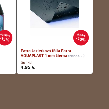
12,95 €
5,50 €
15%
10%
Fatra Jazierková fólia Fatra
AQUAPLAST 1 mm čierna
(N456488)
Do 14dní
4,95 €