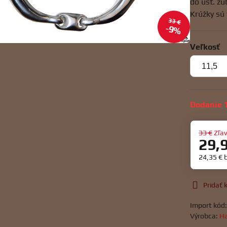
do úst. z
Krúžky sú
33 €
9%
Veľkosť
Dodanie 1
33 €
Zľa
29,
24,35 €
Pridať
Import kód
Výrobca:
Ha