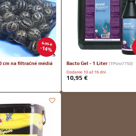
6,95 €
14%
0 cm na filtračné médiá
Bacto Gel - 1 Liter
(TPSnv7750)
Dodanie 10 až 16 dní
10,95 €