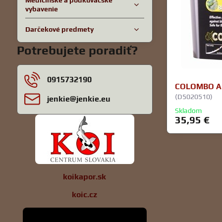
Medicínske a podkúvačské
vybavenie
Darčekové predmety
Potrebujete poradiť?
0915732190
COLOMBO AL
(D5020510)
jenkie​@jenkie​.eu
Skladom
35,95 €
koikapor.sk
koic.cz