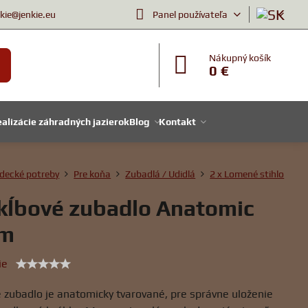
nkie@jenkie.eu
Panel používateľa
Nákupný košík
0 €
alizácie záhradných jazierok
Blog
Kontakt
decké potreby
Pre koňa
Zubadlá / Udidlá
2 x Lomené stihlo
kĺbové zubadlo Anatomic
m
ie
 zubadlo je anatomicky tvarované, pre správne uloženie