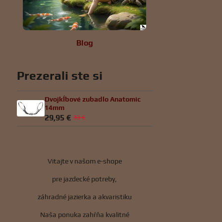
Blog
Prezerali ste si
Dvojkĺbové zubadlo Anatomic
14mm
29,95 €
33 €
Vitajte v našom e-shope
pre jazdecké potreby,
záhradné jazierka a akvaristiku
Naša ponuka zahŕňa kvalitné