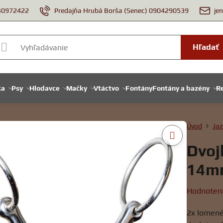
940972422
Predajňa Hrubá Borša (Senec) 0904290539
je
Hľadať
ka
Psy
Hlodavce
Mačky
Vtáctvo
Fontány
Fontány a bazény
Re
Úvod
Jaz
Dvoj
14m
Hodnoten
2x lomené