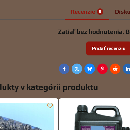
Recenzie
Disku
0
Zatiaľ bez hodnotenia. B
Pridať recenziu
Facebook
Twitter
Bluesky
Pinterest
Reddit
L
ukty v kategórii produktu