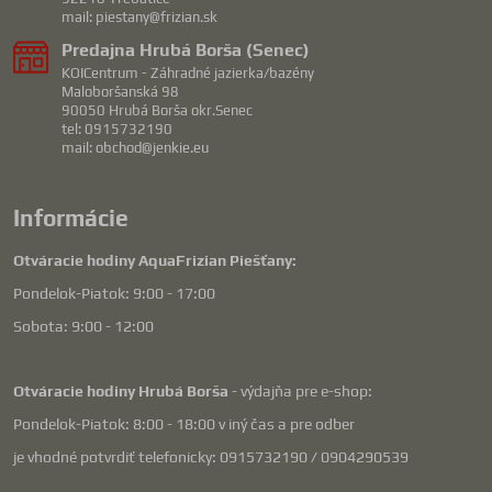
mail: piestany@frizian.sk
Predajna Hrubá Borša (Senec)
KOICentrum - Záhradné jazierka/bazény
Maloboršanská 98
90050 Hrubá Borša okr.Senec
tel: 0915732190
mail: obchod@jenkie.eu
Informácie
Otváracie hodiny AquaFrizian Piešťany:
Pondelok-Piatok: 9:00 - 17:00
Sobota: 9:00 - 12:00
Otváracie hodiny Hrubá Borša
- výdajňa pre e-shop:
Pondelok-Piatok: 8:00 - 18:00 v iný čas a pre odber
je vhodné potvrdiť telefonicky: 0915732190 / 0904290539