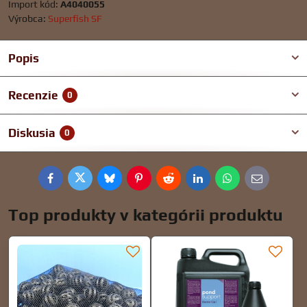
Import kód:
A4040055
Výrobca:
Superfish SF
Popis
Recenzie
0
Diskusia
0
Facebook
Twitter
Bluesky
Pinterest
Reddit
LinkedIn
WhatsApp
E-
mail
Top produkty v kategórii produktu