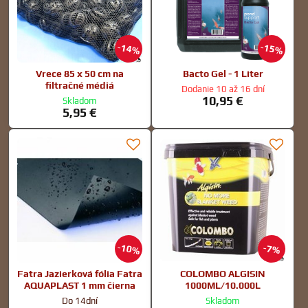
14%
15%
Vrece 85 x 50 cm na
Bacto Gel - 1 Liter
filtračné médiá
Dodanie 10 až 16 dní
10,95 €
Skladom
5,95 €
10%
7%
Fatra Jazierková fólia Fatra
COLOMBO ALGISIN
AQUAPLAST 1 mm čierna
1000ML/10.000L
Do 14dní
Skladom