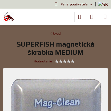
Panel používateľa
Úvod
SUPERFISH magnetická
škrabka MEDIUM
Hodnotenie