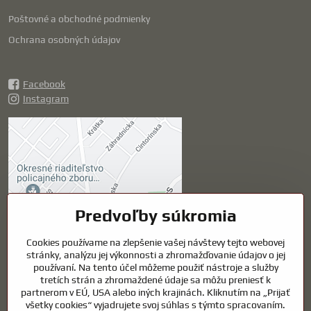
Poštovné a obchodné podmienky
Ochrana osobných údajov
Facebook
Instagram
Externý obsah je
blokovaný Voľbami
súkromia
Prajete si načítať externý obsah?
Predvoľby súkromia
Povoliť tentokrát
Cookies používame na zlepšenie vašej návštevy tejto webovej
stránky, analýzu jej výkonnosti a zhromažďovanie údajov o jej
používaní. Na tento účel môžeme použiť nástroje a služby
Povoliť a zapamätať -
tretích strán a zhromaždené údaje sa môžu preniesť k
súhlas s druhom cookie:
partnerom v EÚ, USA alebo iných krajinách. Kliknutím na „Prijať
Funkčné
všetky cookies“ vyjadrujete svoj súhlas s týmto spracovaním.