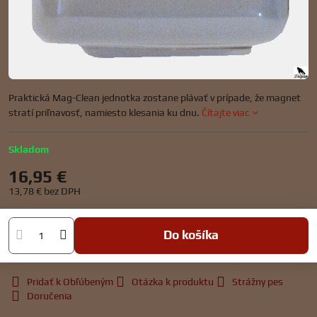
Praktická Mag-Clean jednotka zostane plávať v prípade, že magnet
stratí priľnavosť, namiesto klesania ku dnu.
Čítajte viac
Skladom
16,95 €
13,78 €
bez DPH
Do košíka
Pridať k Obľúbeným
Otázka k produktu
Strážny pes
Doručenia