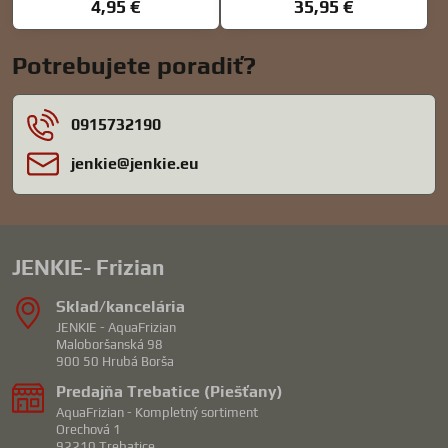
4,95 €
35,95 €
Potrebujete poradiť?
0915732190
jenkie​@jenkie​.eu
JENKIE- Frizian
Sklad/kancelária
JENKIE - AquaFrizian
Maloboršanská 98
900 50 Hrubá Borša
Predajňa Trebatice (Piešťany)
AquaFrizian - Kompletný sortiment
Orechová 1
92210 Trebatice