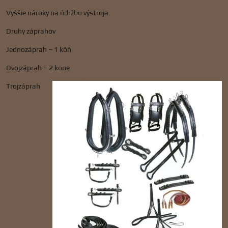
Vyššie nároky na údržbu výstroja
Druhy záprahov
Jednozáprah – 1 kôň
Dvojzáprah – 2 kone
Trojzáprah