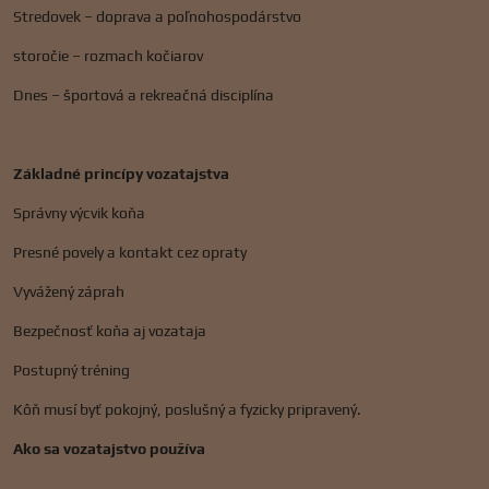
Stredovek – doprava a poľnohospodárstvo
storočie – rozmach kočiarov
Dnes – športová a rekreačná disciplína
Základné princípy vozatajstva
Správny výcvik koňa
Presné povely a kontakt cez opraty
Vyvážený záprah
Bezpečnosť koňa aj vozataja
Postupný tréning
Kôň musí byť pokojný, poslušný a fyzicky pripravený.
Ako sa vozatajstvo používa