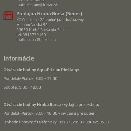
mail: piestany@frizian.sk
Predajna Hrubá Borša (Senec)
KOICentrum - Záhradné jazierka/bazény
Maloboršanská 98
90050 Hrubá Borša okr.Senec
tel: 0915732190
mail: obchod@jenkie.eu
Informácie
Otváracie hodiny AquaFrizian Piešťany:
Pondelok-Piatok: 9:00 - 17:00
Sobota: 9:00 - 12:00
Otváracie hodiny Hrubá Borša
- výdajňa pre e-shop:
Pondelok-Piatok: 8:00 - 18:00 v iný čas a pre odber
je vhodné potvrdiť telefonicky: 0915732190 / 0904290539