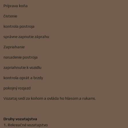
Príprava koňa
čistenie
kontrola postroja
správne zapnutie záprahu
Zapriahanie
nasadenie postroja
zapriahnutie k vozidlu
kontrola oprát a brzdy
pokojný rozjazd
Vozataj sedí za koňom a ovláda ho hlasom a rukami.
Druhy vozatajstva
1. Rekreačné vozatajstvo