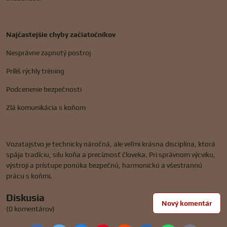
Najčastejšie chyby začiatočníkov
Nesprávne zapnutý postroj
Príliš rýchly tréning
Podcenenie bezpečnosti
Zlá komunikácia s koňom
Vozatajstvo je technicky náročná, ale veľmi krásna disciplína, ktorá
spája tradíciu, silu koňa a precíznosť človeka. Pri správnom výcviku,
výstroji a prístupe ponúka bezpečnú, harmonickú a všestrannú
prácu s koňmi.
Diskusia
Nový komentár
(0 komentárov)