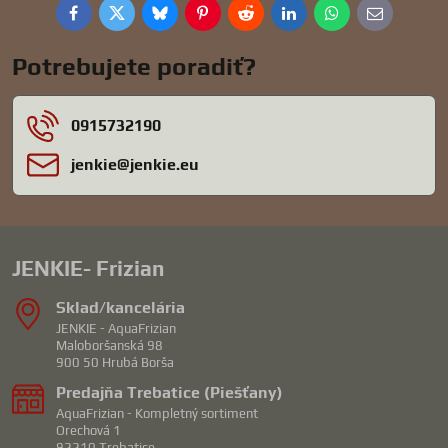
Facebook
Twitter
Bluesky
Pinterest
Reddit
LinkedIn
WhatsApp
E-
mail
Potrebujete poradiť?
0915732190
jenkie​@jenkie​.eu
JENKIE- Frizian
Sklad/kancelária
JENKIE - AquaFrizian
Maloboršanská 98
900 50 Hrubá Borša
Predajňa Trebatice (Piešťany)
AquaFrizian - Kompletný sortiment
Orechová 1
92210 Trebatice