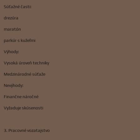
Súťažné časti:
drezúra
maratón
parkúr s kužeľmi
Výhody:
Vysoká úroveň techniky
Medzinárodné súťaže
Nevýhody:
Finančne náročné
Vyžaduje skúsenosti
3. Pracovné vozatajstvo