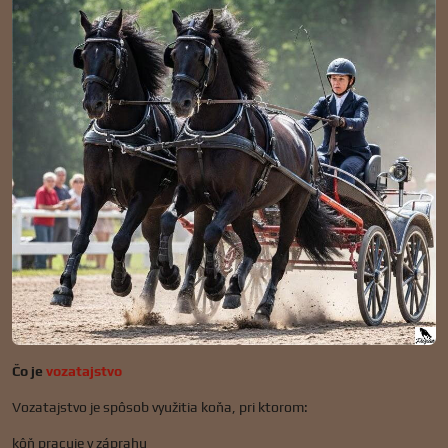
Čo je
vozatajstvo
Vozatajstvo je spôsob využitia koňa, pri ktorom:
kôň pracuje v záprahu