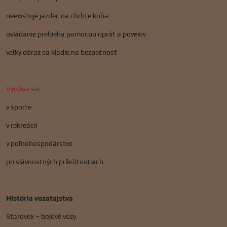
neexistuje jazdec na chrbte koňa
ovládanie prebieha pomocou oprát a povelov
veľký dôraz sa kladie na bezpečnosť
Využíva sa:
v športe
v rekreácii
v poľnohospodárstve
pri slávnostných príležitostiach
História vozatajstva
Starovek – bojové vozy