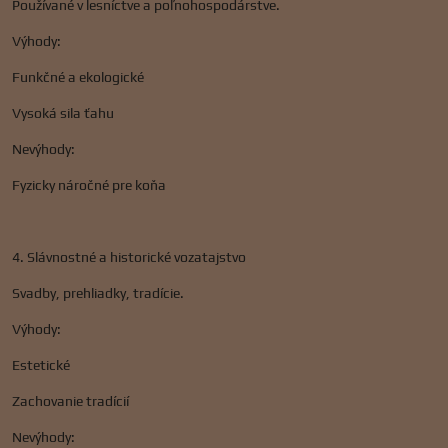
Používané v lesníctve a poľnohospodárstve.
Výhody:
Funkčné a ekologické
Vysoká sila ťahu
Nevýhody:
Fyzicky náročné pre koňa
4. Slávnostné a historické vozatajstvo
Svadby, prehliadky, tradície.
Výhody:
Estetické
Zachovanie tradícií
Nevýhody: