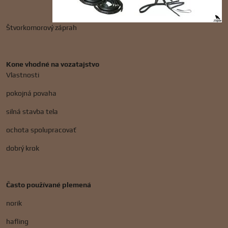
Štvorkomorový záprah
Kone vhodné na vozatajstvo
Vlastnosti
pokojná povaha
silná stavba tela
ochota spolupracovať
dobrý krok
Často používané plemená
norik
hafling