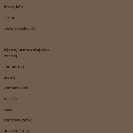
frízsky kôň
lipican
český teplokrvník
Výstroj pre vozatajstvo
Postroj
chomútový
prsový
kombinovaný
Vozidlá
koče
športové vozíky
pracovné vozy