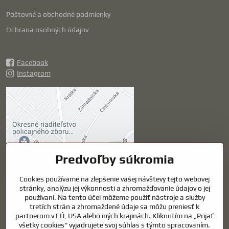
Poštovné a obchodné podmienky
Ochrana osobných údajov
Facebook
Instagram
Externý obsah je
blokovaný Voľbami
súkromia
Prajete si načítať externý obsah?
Predvoľby súkromia
Povoliť tentokrát
Cookies používame na zlepšenie vašej návštevy tejto webovej
stránky, analýzu jej výkonnosti a zhromažďovanie údajov o jej
používaní. Na tento účel môžeme použiť nástroje a služby
Povoliť a zapamätať -
tretích strán a zhromaždené údaje sa môžu preniesť k
súhlas s druhom cookie:
partnerom v EÚ, USA alebo iných krajinách. Kliknutím na „Prijať
Funkčné
všetky cookies“ vyjadrujete svoj súhlas s týmto spracovaním.