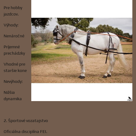
Pre hobby
jazdcov.
Výhody:
Nenáročné
Príjemné
prechádzky
Vhodné pre
staršie kone
Nevýhody:
Nižšia
dynamika
2. Športové vozatajstvo
Oficiálna disciplína FEI.