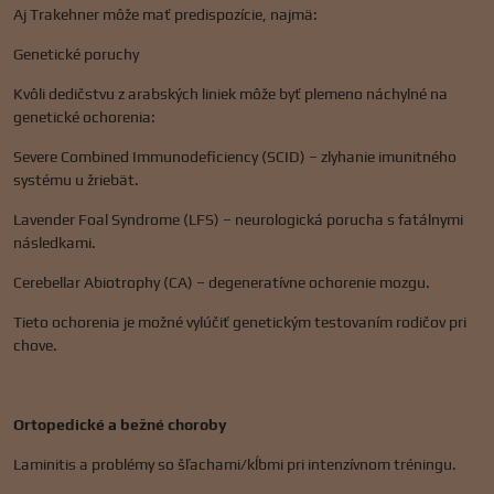
Aj Trakehner môže mať predispozície, najmä:
Genetické poruchy
Kvôli dedičstvu z arabských liniek môže byť plemeno náchylné na
genetické ochorenia:
Severe Combined Immunodeficiency (SCID) – zlyhanie imunitného
systému u žriebät.
Lavender Foal Syndrome (LFS) – neurologická porucha s fatálnymi
následkami.
Cerebellar Abiotrophy (CA) – degeneratívne ochorenie mozgu.
Tieto ochorenia je možné vylúčiť genetickým testovaním rodičov pri
chove.
Ortopedické a bežné choroby
Laminitis a problémy so šľachami/kĺbmi pri intenzívnom tréningu.