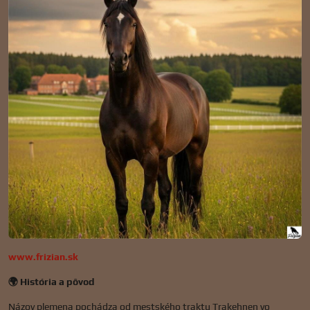
www.frizian.sk
🌍 História a pôvod
Názov plemena pochádza od mestského traktu Trakehnen vo