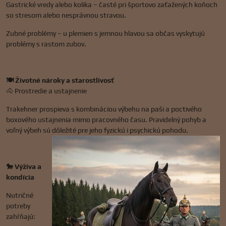
Gastrické vredy alebo kolika – časté pri športovo zaťažených koňoch
so stresom alebo nesprávnou stravou.
Zubné problémy – u plemien s jemnou hlavou sa občas vyskytujú
problémy s rastom zubov.
🍽️ Životné nároky a starostlivosť
🐴 Prostredie a ustajnenie
Trakehner prospieva s kombináciou výbehu na paši a poctivého
boxového ustajnenia mimo pracovného času. Pravidelný pohyb a
voľný výbeh sú dôležité pre jeho fyzickú i psychickú pohodu.
🐎 Výživa a
kondícia
Nutričné
potreby
zahŕňajú: