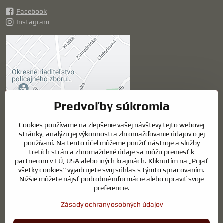
Facebook
Instagram
Externý obsah je
blokovaný Voľbami
súkromia
Prajete si načítať externý obsah?
Predvoľby súkromia
Povoliť tentokrát
Cookies používame na zlepšenie vašej návštevy tejto webovej
stránky, analýzu jej výkonnosti a zhromažďovanie údajov o jej
používaní. Na tento účel môžeme použiť nástroje a služby
Povoliť a zapamätať -
tretích strán a zhromaždené údaje sa môžu preniesť k
súhlas s druhom cookie:
partnerom v EÚ, USA alebo iných krajinách. Kliknutím na „Prijať
Funkčné
všetky cookies“ vyjadrujete svoj súhlas s týmto spracovaním.
Nižšie môžete nájsť podrobné informácie alebo upraviť svoje
preferencie.
Otvoriť obsah v novom okne
Zásady ochrany osobných údajov