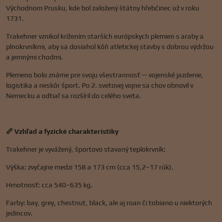
Východnom Prusku, kde bol založený štátny hřebčinec už v roku
1731.
Trakehner vznikol krížením starších európskych plemien s araby a
plnokrvníkmi, aby sa dosiahol kôň atletickej stavby s dobrou výdržou
a jemnými chodmi.
Plemeno bolo známe pre svoju všestrannosť — vojenské jazdenie,
logistika a neskôr šport. Po 2. svetovej vojne sa chov obnovil v
Nemecku a odtiaľ sa rozšíril do celého sveta.
📏 Vzhľad a fyzické charakteristiky
Trakehner je vyvážený, športovo stavaný teplokrvník:
Výška: zvyčajne medzi 158 a 173 cm (cca 15,2–17 rúk).
Hmotnosť: cca 540–635 kg.
Farby: bay, grey, chestnut, black, ale aj roan či tobiano u niektorých
jedincov.