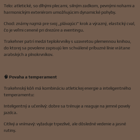
Telo: atletické, so dlhými plecami, silným zadkom, pevnými nohami a
harmonickým exteriérom umožňujúcim dynamické pohyby.
Chod: známy najmä pre svoj „plávajúci" krok a výrazný, elastický cval,
čo je veľmi cenené pri drezúre a eventingu.
Trakehner patrí medzi teplokrvníky s uzavretou plemennou knihou,
do ktorej sa povolene zapisujú len schválené príbuzné línie vrátane
arabských a plnokrvníkov.
🧠 Povaha a temperament
Trakehnský kôň má kombináciu atletickej energie a inteligentného
temperamentu:
Inteligentný a učenlivý: dobre sa trénuje a reaguje na jemné povely
jazdca.
Citlivý a vnímavý: vyžaduje trpezlivé, ale dôsledné vedenie a jasné
rutiny.