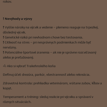
rokov.
❗
Nevýhody a výzvy
❗ Vyššie nároky na výcvik a vedenie – plemeno reaguje na trpezlivý,
dôsledný výcvik.
❗ Genetické riziká pri nevhodnom chove bez testovania.
❗ Citlivosť na stres – pri nesprávnych podmienkach môže byť
nervózny.
❗ Potenciálne športové zranenia – ak nie je správne rozcvičovaný
alebo je preťažovaný.
🐴 Ako si vybrať Trakehnského koňa
Definuj účel: drezúra, parkúr, všestrannosť alebo rekreácia.
Zdravotná kontrola: prehliadka veterinárom, vrátane zubov, kĺbov a
kopyt.
Temperament a tréning: sleduj reakcie pri výcviku a správaní v
rôznych situáciách.