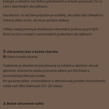
Energia a odvaha: má dobrú pohotovosť a ochotu pracovať, čo sa
cení v športových disciplínach.
Sociálnosť: vo väčšine prípadov je stabilný, ale môže byť citlivejší na
tréning alebo stres, ak nie je správne vedený.
Vďaka svojej povahy je vhodný pre skúsených jazdcov aj pre tých,
ktorí sa chcú rozvíjať v náročnejších jazdeckých disciplínach.
🩺 Zdravotný stav a bežné choroby
🟢 Silné stránky zdravia
Trakehner je všeobecne považovaný za odolné a relatívne zdravé
plemeno, čiastočne vďaka prísnemu výberu pri šľachtení a
harmonickej telesnej stavbe.
Pri správnej výžive, starostlivosti a veterinárnej podobe starostlivosti
môže mať dlhú životnosť (25–30 rokov).
⚠️ Bežné zdravotné riziká