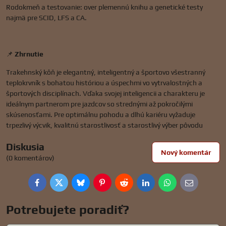
Rodokmeň a testovanie: over plemennú knihu a genetické testy
najmä pre SCID, LFS a CA.
📌
Zhrnutie
Trakehnský kôň je elegantný, inteligentný a športovo všestranný
teplokrvník s bohatou históriou a úspechmi vo vytrvalostných a
športových disciplínach. Vďaka svojej inteligencii a charakteru je
ideálnym partnerom pre jazdcov so strednými až pokročilými
skúsenosťami. Pre optimálnu pohodu a dlhú kariéru vyžaduje
trpezlivý výcvik, kvalitnú starostlivosť a starostlivý výber pôvodu
Diskusia
Nový komentár
(0 komentárov)
Facebook
Twitter
Bluesky
Pinterest
Reddit
LinkedIn
WhatsApp
E-
mail
Potrebujete poradiť?