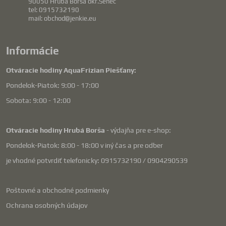
90050 Hrubá Borša okr.Senec
tel: 0915732190
mail: obchod@jenkie.eu
Informácie
Otváracie hodiny AquaFrizian Piešťany:
Pondelok-Piatok: 9:00 - 17:00
Sobota: 9:00 - 12:00
Otváracie hodiny Hrubá Borša
- výdajňa pre e-shop:
Pondelok-Piatok: 8:00 - 18:00 v iný čas a pre odber
je vhodné potvrdiť telefonicky: 0915732190 / 0904290539
Poštovné a obchodné podmienky
Ochrana osobných údajov