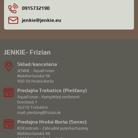
0915732190
jenkie​@jenkie​.eu
JENKIE- Frizian
Sklad/kancelária
JENKIE - AquaFrizian
Maloboršanská 98
900 50 Hrubá Borša
Predajňa Trebatice (Piešťany)
AquaFrizian - Kompletný sortiment
Orechová 1
92210 Trebatice
mail: piestany@frizian.sk
Predajna Hrubá Borša (Senec)
KOICentrum - Záhradné jazierka/bazény
Maloboršanská 98