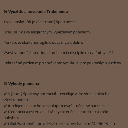
🐎 Využitie a povolania Trakehnera
Trakehnský kôň je všestranný športovec:
Drezúra: vďaka elegantným, vyváženým pohybom.
Parkúrové skákanie: agilný, odvážny a odolný.
Všestrannosť / eventing: kombinácia disciplín mu veľmi svedčí.
Rekreačné jazdenie: pri správnom výcviku aj pre pokročilých jazdcov.
🟢
Výhody plemena
✔️ Výborný športový potenciál – exceluje v drezúre, skokoch a
všestrannosti.
✔️ Inteligencia a ochota spolupracovať – učenlivý partner.
✔️ Elegancia a estetika – krásny exteriér s charakteristickými
pohybmi.
✔️ Dlhá životnosť – pri adekvátnej starostlivosti môže žiť 25–30