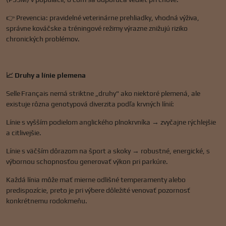
👉 Prevencia: pravidelné veterinárne prehliadky, vhodná výživa,
správne kováčske a tréningové režimy výrazne znižujú riziko
chronických problémov.
📈 Druhy a línie plemena
Selle Français nemá striktne „druhy" ako niektoré plemená, ale
existuje rôzna genotypová diverzita podľa krvných línií:
Línie s vyšším podielom anglického plnokrvníka → zvyčajne rýchlejšie
a citlivejšie.
Línie s väčším dôrazom na šport a skoky → robustné, energické, s
výbornou schopnosťou generovať výkon pri parkúre.
Každá línia môže mať mierne odlišné temperamenty alebo
predispozície, preto je pri výbere dôležité venovať pozornosť
konkrétnemu rodokmeňu.