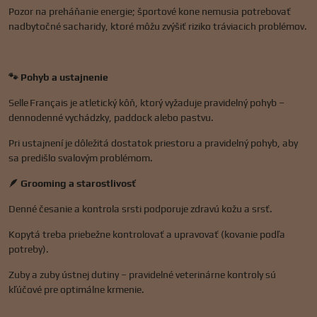
Pozor na preháňanie energie; športové kone nemusia potrebovať
nadbytočné sacharidy, ktoré môžu zvýšiť riziko tráviacich problémov.
🐾 Pohyb a ustajnenie
Selle Français je atletický kôň, ktorý vyžaduje pravidelný pohyb –
dennodenné vychádzky, paddock alebo pastvu.
Pri ustajnení je dôležitá dostatok priestoru a pravidelný pohyb, aby
sa predišlo svalovým problémom.
🪶 Grooming a starostlivosť
Denné česanie a kontrola srsti podporuje zdravú kožu a srsť.
Kopytá treba priebežne kontrolovať a upravovať (kovanie podľa
potreby).
Zuby a zuby ústnej dutiny – pravidelné veterinárne kontroly sú
kľúčové pre optimálne krmenie.