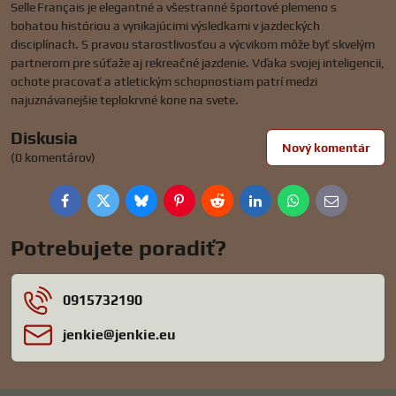
Selle Français je elegantné a všestranné športové plemeno s
bohatou históriou a vynikajúcimi výsledkami v jazdeckých
disciplínach. S pravou starostlivosťou a výcvikom môže byť skvelým
partnerom pre súťaže aj rekreačné jazdenie. Vďaka svojej inteligencii,
ochote pracovať a atletickým schopnostiam patrí medzi
najuznávanejšie teplokrvné kone na svete.
Diskusia
Nový komentár
(0 komentárov)
Facebook
Twitter
Bluesky
Pinterest
Reddit
LinkedIn
WhatsApp
E-
mail
Potrebujete poradiť?
0915732190
jenkie​@jenkie​.eu