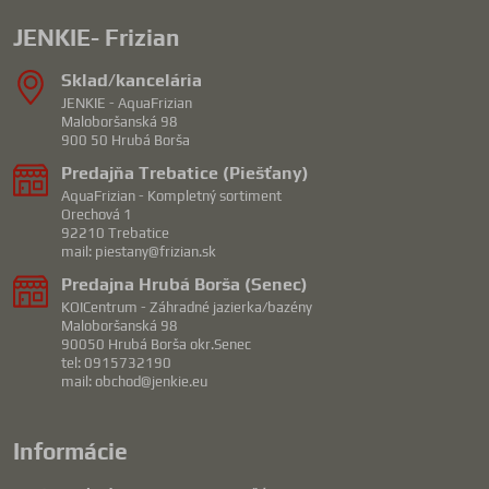
JENKIE- Frizian
Sklad/kancelária
JENKIE - AquaFrizian
Maloboršanská 98
900 50 Hrubá Borša
Predajňa Trebatice (Piešťany)
AquaFrizian - Kompletný sortiment
Orechová 1
92210 Trebatice
mail: piestany@frizian.sk
Predajna Hrubá Borša (Senec)
KOICentrum - Záhradné jazierka/bazény
Maloboršanská 98
90050 Hrubá Borša okr.Senec
tel: 0915732190
mail: obchod@jenkie.eu
Informácie