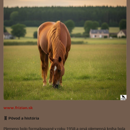
www.frizian.sk
🧬 Pôvod a história
Plemeno bolo formalizované v roku 1958 a prvá plemenná kniha bola