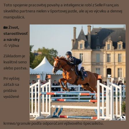
Toto spojenie pracovitej povahy a inteligencie robí z Selle Français
skvelého partnera nielen v športovej jazde, ale aj vo výcviku a dennej
manipulácii.
🏡 Život,
starostlivosť
a nároky
🐴 Výživa
Základom je
kvalitné seno
alebo pastva.
Pri vyššej
záťaži sa
pridáva
vyvážené
krmivo/granule podľa odporúčaní výživového špecialistu.