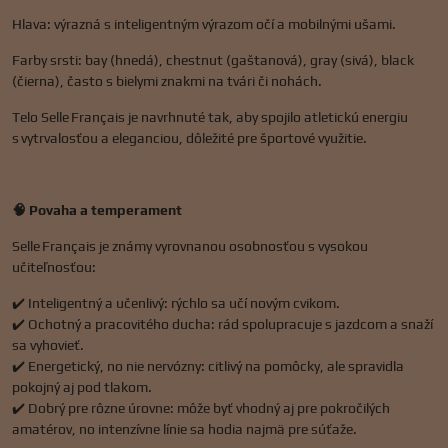
Hlava: výrazná s inteligentným výrazom očí a mobilnými ušami.
Farby srsti: bay (hnedá), chestnut (gaštanová), gray (sivá), black
(čierna), často s bielymi znakmi na tvári či nohách.
Telo Selle Français je navrhnuté tak, aby spojilo atletickú energiu
s vytrvalosťou a eleganciou, dôležité pre športové využitie.
🧠 Povaha a temperament
Selle Français je známy vyrovnanou osobnosťou s vysokou
učiteľnosťou:
✔️ Inteligentný a učenlivý: rýchlo sa učí novým cvikom.
✔️ Ochotný a pracovitého ducha: rád spolupracuje s jazdcom a snaží
sa vyhovieť.
✔️ Energetický, no nie nervózny: citlivý na pomôcky, ale spravidla
pokojný aj pod tlakom.
✔️ Dobrý pre rôzne úrovne: môže byť vhodný aj pre pokročilých
amatérov, no intenzívne línie sa hodia najmä pre súťaže.