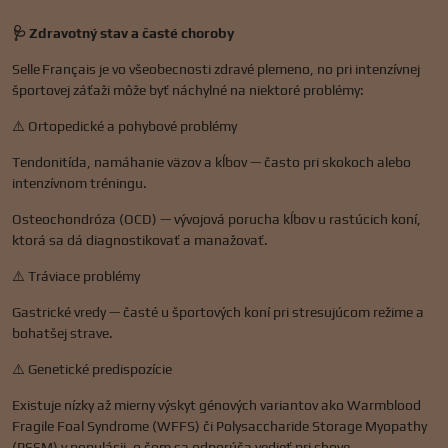
🩺 Zdravotný stav a časté choroby
Selle Français je vo všeobecnosti zdravé plemeno, no pri intenzívnej
športovej záťaži môže byť náchylné na niektoré problémy:
⚠️ Ortopedické a pohybové problémy
Tendonitída, namáhanie väzov a kĺbov — často pri skokoch alebo
intenzívnom tréningu.
Osteochondróza (OCD) — vývojová porucha kĺbov u rastúcich koní,
ktorá sa dá diagnostikovať a manažovať.
⚠️ Tráviace problémy
Gastrické vredy — časté u športových koní pri stresujúcom režime a
bohatšej strave.
⚠️ Genetické predispozície
Existuje nízky až mierny výskyt génových variantov ako Warmblood
Fragile Foal Syndrome (WFFS) či Polysaccharide Storage Myopathy
(PSSM) v populácii, o čom sa odporúča vedieť pri chove.