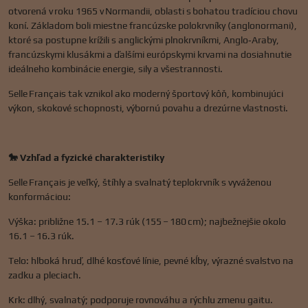
otvorená v roku 1965 v Normandii, oblasti s bohatou tradíciou chovu
koní. Základom boli miestne francúzske polokrvníky (anglonormani),
ktoré sa postupne krížili s anglickými plnokrvníkmi, Anglo‑Araby,
francúzskymi klusákmi a ďalšími európskymi krvami na dosiahnutie
ideálneho kombinácie energie, sily a všestrannosti.
Selle Français tak vznikol ako moderný športový kôň, kombinujúci
výkon, skokové schopnosti, výbornú povahu a drezúrne vlastnosti.
🐎 Vzhľad a fyzické charakteristiky
Selle Français je veľký, štíhly a svalnatý teplokrvník s vyváženou
konformáciou:
Výška: približne 15.1 – 17.3 rúk (155 – 180 cm); najbežnejšie okolo
16.1 – 16.3 rúk.
Telo: hlboká hruď, dlhé kosťové línie, pevné kĺby, výrazné svalstvo na
zadku a pleciach.
Krk: dlhý, svalnatý; podporuje rovnováhu a rýchlu zmenu gaitu.