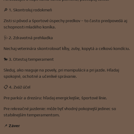
🔎 1. Skontroluj rodokmeň
Zisti si pôvod a športové úspechy predkov – to často predpovedá aj
schopnosti mladého koníka.
🩺 2. Zdravotná prehliadka
Nechaj veterinára skontrolovať kĺby, zuby, kopytá a celkovú kondíciu.
🐎 3. Otestuj temperament
Sleduj, ako reaguje na povely, pri manipulácii a pri jazde. Hľadaj
spokojné, ochotné a učenlivé správanie.
📋 4. Zváž účel
Pre parkúr a drezúru: hľadaj energickejšie, športové línie.
Pre rekreačné jazdenie: môže byť vhodný pokojnejší jedinec so
stabilnejším temperamentom.
📌
Záver