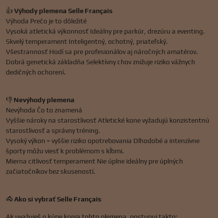
👍
Výhody plemena Selle Français
Výhoda Prečo je to dôležité
Vysoká atletická výkonnosť Ideálny pre parkúr, drezúru a eventing.
Skvelý temperament Inteligentný, ochotný, priateľský.
Všestrannosť Hodí sa pre profesionálov aj náročných amatérov.
Dobrá genetická základňa Selektívny chov znižuje riziko vážnych
dedičných ochorení.
👎
Nevýhody plemena
Nevýhoda Čo to znamená
Vyššie nároky na starostlivosť Atletické kone vyžadujú konzistentnú
starostlivosť a správny tréning.
Vysoký výkon = vyššie riziko opotrebovania Dlhodobé a intenzívne
športy môžu viesť k problémom s kĺbmi.
Mierna citlivosť temperament Nie úplne ideálny pre úplných
začiatočníkov bez skuseností.
🐴 Ako si vybrať Selle Français
Ak uvažuješ o kúpe konia tohto plemena, postupuj takto: