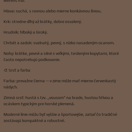
Mérens má:
Hlava: suchá, s rovnou alebo mierne konkávnou líniou.
Krk: stredne dlhý až krátky, dobre osvalený.
Hrudník: hlboký a široký.
Chrbát a zadok: svalnatý, pevný, s nízko nasadeným ocanom.
Nohy: krátke, pevné a silné s veľkými, tvrdenými kopytami, ktoré
často nepotrebujú podkovanie.
🎨 Srsť a farba
Farba: prevažne čierna — v zime môže mať mierne červenkastý
nádych.
Zimná srsť: hustá s tzv. „vousom" na brade, hustou hřívou a
ocáskem typickým pre horské plemená.
Moderné línie môžu byť vyššie a športovejšie, zatiaľ čo tradičné
zostávajú kompaktné a robustné.