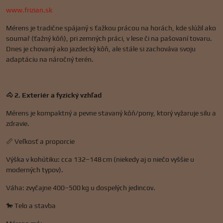
www.frizian.sk
Mérens je tradične spájaný s ťažkou prácou na horách, kde slúžil ako
soumař (ťažný kôň), pri zemných práci, v lese či na pašovaní tovaru.
Dnes je chovaný ako jazdecký kôň, ale stále si zachováva svoju
adaptáciu na náročný terén.
🐴 2. Exteriér a fyzický vzhľad
Mérens je kompaktný a pevne stavaný kôň/pony, ktorý vyžaruje silu a
zdravie.
📏 Veľkosť a proporcie
Výška v kohútiku: cca 132–148 cm (niekedy aj o niečo vyššie u
moderných typov).
Váha: zvyčajne 400–500 kg u dospelých jedincov.
🐎 Telo a stavba