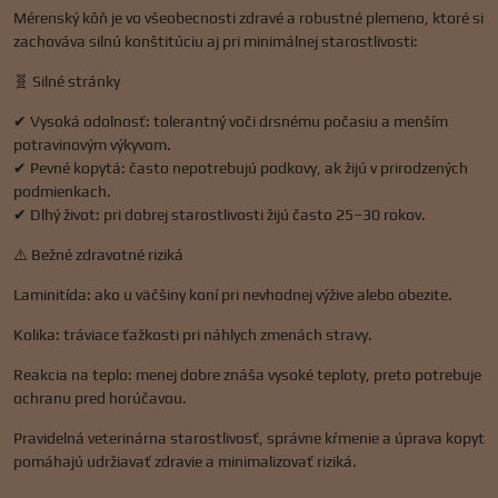
Mérenský kôň je vo všeobecnosti zdravé a robustné plemeno, ktoré si
zachováva silnú konštitúciu aj pri minimálnej starostlivosti:
🧬 Silné stránky
✔ Vysoká odolnosť: tolerantný voči drsnému počasiu a menším
potravinovým výkyvom.
✔ Pevné kopytá: často nepotrebujú podkovy, ak žijú v prirodzených
podmienkach.
✔ Dlhý život: pri dobrej starostlivosti žijú často 25–30 rokov.
⚠️ Bežné zdravotné riziká
Laminitída: ako u väčšiny koní pri nevhodnej výžive alebo obezite.
Kolika: tráviace ťažkosti pri náhlych zmenách stravy.
Reakcia na teplo: menej dobre znáša vysoké teploty, preto potrebuje
ochranu pred horúčavou.
Pravidelná veterinárna starostlivosť, správne kŕmenie a úprava kopyt
pomáhajú udržiavať zdravie a minimalizovať riziká.