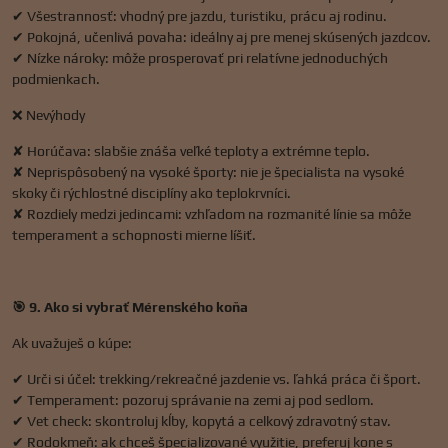
✔ Všestrannosť: vhodný pre jazdu, turistiku, prácu aj rodinu.
✔ Pokojná, učenlivá povaha: ideálny aj pre menej skúsených jazdcov.
✔ Nízke nároky: môže prosperovať pri relatívne jednoduchých
podmienkach.
❌ Nevýhody
✘ Horúčava: slabšie znáša veľké teploty a extrémne teplo.
✘ Neprispôsobený na vysoké športy: nie je špecialista na vysoké
skoky či rýchlostné disciplíny ako teplokrvníci.
✘ Rozdiely medzi jedincami: vzhľadom na rozmanité línie sa môže
temperament a schopnosti mierne líšiť.
🎯 9. Ako si vybrať Mérenského koňa
Ak uvažuješ o kúpe:
✔ Urči si účel: trekking/rekreačné jazdenie vs. ľahká práca či šport.
✔ Temperament: pozoruj správanie na zemi aj pod sedlom.
✔ Vet check: skontroluj kĺby, kopytá a celkový zdravotný stav.
✔ Rodokmeň: ak chceš špecializované využitie, preferuj kone s