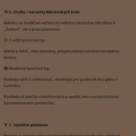
🐴 6. Druhy / varianty Mérenských koní
Mérens sa tradične nečlení do veľkého množstva oficiálnych
„druhov", ale v praxi poznáme:
🟡 Tradičný horský typ
Menší a ľahší, skôr pôvodný, prispôsobený ostrému horskému
terénu.
🟢 Moderný športový typ
Niekedy vyšší a atletickejší, vhodnejší pre jazdecké disciplíny a
turistiku.
Rozdiely sú zväčša v konformácii a využití, nie v samostatnom
formalizovanom poddruhu.
🏅 7. Využitie plemena
Mérens je mimoriadne všestranné plemeno využívané v rôznych