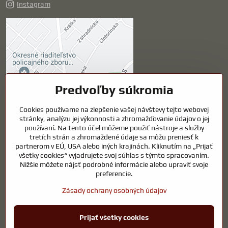
Instagram
Externý obsah je
blokovaný Voľbami
súkromia
Prajete si načítať externý obsah?
Predvoľby súkromia
Cookies používame na zlepšenie vašej návštevy tejto webovej
Povoliť tentokrát
stránky, analýzu jej výkonnosti a zhromažďovanie údajov o jej
používaní. Na tento účel môžeme použiť nástroje a služby
Povoliť a zapamätať -
tretích strán a zhromaždené údaje sa môžu preniesť k
súhlas s druhom cookie:
partnerom v EÚ, USA alebo iných krajinách. Kliknutím na „Prijať
Funkčné
všetky cookies“ vyjadrujete svoj súhlas s týmto spracovaním.
Nižšie môžete nájsť podrobné informácie alebo upraviť svoje
preferencie.
Otvoriť obsah v novom okne
Zásady ochrany osobných údajov
Prijať všetky cookies
©
2026
Copyright