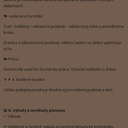
oblastiach:
🐎 Jazdenie a turistika
Trail / trekking / rekreačné jazdenie – vďaka istej nohe a pohodlnému
kroku.
Drezúra a výkonnostné jazdenie: niektorí jedinci sa dobre uplatňujú
aj tu.
🐄 Práca
Historically used for farmársku prácu, ťahanie nákladov a dreva.
👨‍👩‍👧 Rodinné využitie
Vďaka pokojnej povahy je vhodný aj pre rodinné jazdenie a deti.
📊 8. Výhody a nevýhody plemena
✅ Výhody
✔ Odolnosť a tvrdosť: zvláda aj náročné klimatické podmienky.