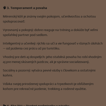
🧠 3. Temperament a povaha
Mérenský kôň je známy svojím pokojom, učenlivosťou a ochotou
spolupracovať:
Vyrovnaný a pokojný: dobre reaguje na tréning a dokáže byť veľmi
spoľahlivý partner pod sedlom.
Inteligentný a učenlivý: rýchlo sa učí a vie fungovať v rôznych úlohách
— od jazdenia cez prácu až po turistiku.
Vhodný pre deti aj dospelých: jeho stabilná povaha ho robí vhodným
aj pre menej skúsených jazdcov, ak je správne socializovaný.
Sociálny a pozorný: vytvára pevné väzby s človekom a ostatnými
koňmi.
Vďaka svojej prirodzenej spolupráci a trpezlivosti je obľúbeným
koňom pre rekreačné jazdenie, trekking a rodinné využitie.
🐎 4. Ako žijú – životné podmienky a nároky