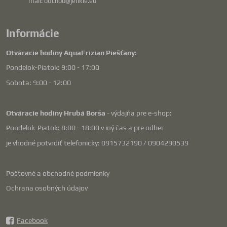
mail: obchod@jenkie.eu
Informácie
Otváracie hodiny AquaFrizian Piešťany:
Pondelok-Piatok: 9:00 - 17:00
Sobota: 9:00 - 12:00
Otváracie hodiny Hrubá Borša
- výdajňa pre e-shop:
Pondelok-Piatok: 8:00 - 18:00 v iný čas a pre odber
je vhodné potvrdiť telefonicky: 0915732190 / 0904290539
Poštovné a obchodné podmienky
Ochrana osobných údajov
Facebook