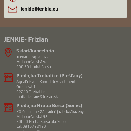
jenkie​@jenkie​.eu
JENKIE- Frizian
Sklad/kancelária
JENKIE - AquaFrizian
Maloboršanská 98
900 50 Hrubá Borša
Predajňa Trebatice (Piešťany)
AquaFrizian - Kompletný sortiment
Orechová 1
92210 Trebatice
mail: piestany@frizian.sk
Predajna Hrubá Borša (Senec)
KOICentrum - Záhradné jazierka/bazény
Maloboršanská 98
90050 Hrubá Borša okr.Senec
tel: 0915732190