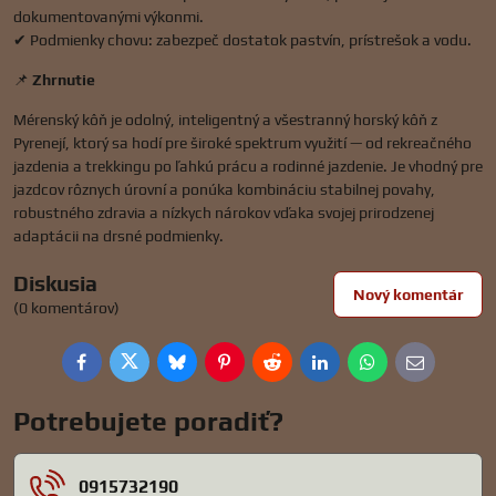
dokumentovanými výkonmi.
✔ Podmienky chovu: zabezpeč dostatok pastvín, prístrešok a vodu.
📌
Zhrnutie
Mérenský kôň je odolný, inteligentný a všestranný horský kôň z
Pyrenejí, ktorý sa hodí pre široké spektrum využití — od rekreačného
jazdenia a trekkingu po ľahkú prácu a rodinné jazdenie. Je vhodný pre
jazdcov rôznych úrovní a ponúka kombináciu stabilnej povahy,
robustného zdravia a nízkych nárokov vďaka svojej prirodzenej
adaptácii na drsné podmienky.
Diskusia
Nový komentár
(0 komentárov)
Facebook
Twitter
Bluesky
Pinterest
Reddit
LinkedIn
WhatsApp
E-
mail
Potrebujete poradiť?
0915732190