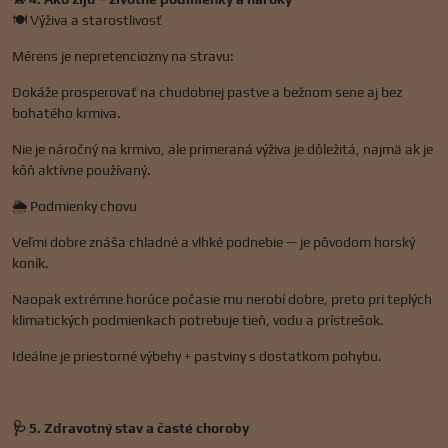
🍽️ Výživa a starostlivosť
Mérens je nepretenciozny na stravu:
Dokáže prosperovať na chudobnej pastve a bežnom sene aj bez
bohatého krmiva.
Nie je náročný na krmivo, ale primeraná výživa je dôležitá, najmä ak je
kôň aktívne používaný.
🌦️ Podmienky chovu
Veľmi dobre znáša chladné a vlhké podnebie — je pôvodom horský
koník.
Naopak extrémne horúce počasie mu nerobí dobre, preto pri teplých
klimatických podmienkach potrebuje tieň, vodu a prístrešok.
Ideálne je priestorné výbehy + pastviny s dostatkom pohybu.
🩺 5. Zdravotný stav a časté choroby