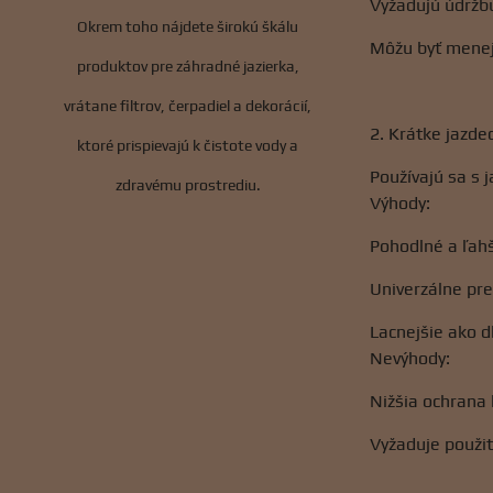
Vyžadujú údržb
Okrem toho nájdete širokú škálu
Môžu byť menej
produktov pre záhradné jazierka,
vrátane filtrov, čerpadiel a dekorácií,
2. Krátke jazde
ktoré prispievajú k čistote vody a
Používajú sa s 
zdravému prostrediu.
Výhody:
Pohodlné a ľahš
Univerzálne pre
Lacnejšie ako d
Nevýhody:
Nižšia ochrana 
Vyžaduje použit