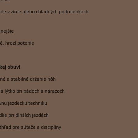
azde v zime alebo chladných podmienkach
nejšie
, hrozí potenie
kej obuvi
né a stabilné držanie nôh
 a lýtko pri pádoch a nárazoch
vnu jazdeckú techniku
lie pri dlhších jazdách
zhľad pre súťaže a disciplíny