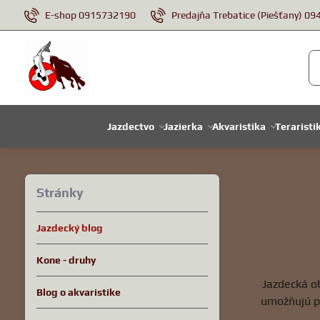
E-shop 0915732190
Predajňa Trebatice (Piešťany) 0
Jazdectvo
Jazierka
Akvaristika
Teraristi
Stránky
Jazdecký blog
Kone - druhy
Jazdecká ob
Blog o akvaristike
umožňujú pe