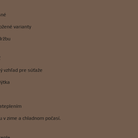
šné
ožené varianty
držbu
ť
ý vzhľad pre súťaže
lýtka
zateplením
u v zime a chladnom počasí.
teple