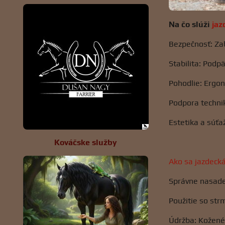
Na čo slúži
jaz
Bezpečnosť: Za
Stabilita: Podp
Pohodlie: Ergon
Podpora technik
Estetika a súťa
Kováčske služby
Ako sa jazdeck
Správne nasaden
Použitie so st
Údržba: Kožené