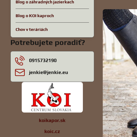
Blog o záhradných jazierkach
Blog o KOI kaproch
Chov v teráriách
Potrebujete poradiť?
0915732190
jenkie​@jenkie​.eu
koikapor.sk
koic.cz