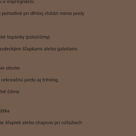
u a impregnáciu
 pohodlné pri dlhšej chôdzi mimo jazdy
cké topánky (poločižmy)
jazdeckými šľapkami alebo galošami.
ie obutie
 rekreačnú jazdu aj tréning
lhé čižmy
lýtka
ie šľapiek alebo chapsov pri súťažiach