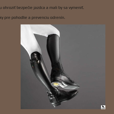
hroziť bezpečie jazdca a mali by sa vymeniť.
y pre pohodlie a prevenciu odrenín.