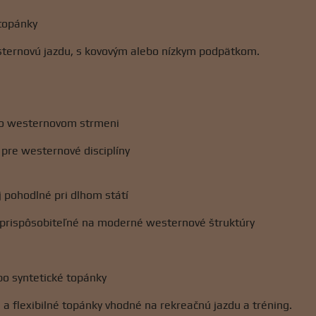
topánky
sternovú jazdu, s kovovým alebo nízkym podpätkom.
vo westernovom strmeni
 pre westernové disciplíny
 pohodlné pri dlhom státí
 prispôsobiteľné na moderné westernové štruktúry
ebo syntetické topánky
a flexibilné topánky vhodné na rekreačnú jazdu a tréning.