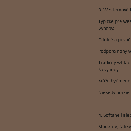
3. Westernové 
Typické pre we
Výhody:
Odolné a pevné
Podpora nohy 
Tradičný vzhľad
Nevýhody:
Môžu byť menej
Niekedy horšie
4. Softshell al
Moderné, ľahké 