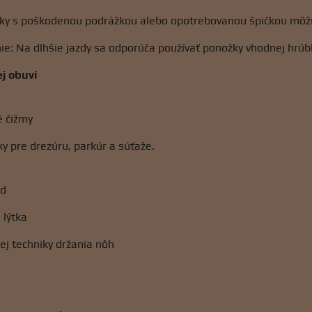
y s poškodenou podrážkou alebo opotrebovanou špičkou môžu o
e: Na dlhšie jazdy sa odporúča používať ponožky vhodnej hrúbk
j obuvi
é čižmy
y pre drezúru, parkúr a súťaže.
ad
 lýtka
ej techniky držania nôh