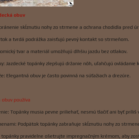
decká obuv
bránenie skĺznutiu nohy zo strmene a ochrana chodidla pred úr
ätok a tvrdá podrážka zaisťujú pevný kontakt so strmeňom.
omický tvar a materiál umožňujú dlhšiu jazdu bez otlakov.
y: Jazdecké topánky zlepšujú držanie nôh, uľahčujú ovládanie k
že: Elegantná obuv je často povinná na súťažiach a drezúre.
á obuv používa
ie: Topánky musia pevne priliehať, nesmú tlačiť ani byť príliš 
rmenami: Podpätok topánky zabraňuje skĺznutiu nohy zo strmen
 topánky pravidelne ošetrujte impregnačným krémom, aby zost