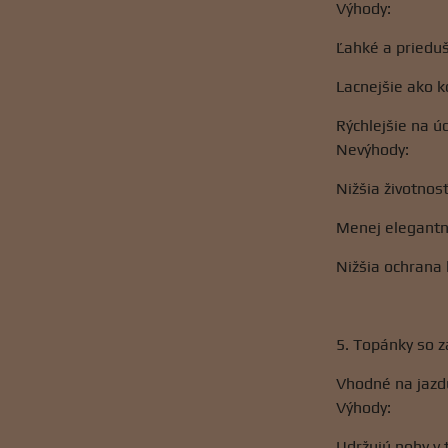
Výhody:
Ľahké a priedu
Lacnejšie ako k
Rýchlejšie na ú
Nevýhody:
Nižšia životnos
Menej elegantn
Nižšia ochrana 
5. Topánky so 
Vhodné na jazd
Výhody:
Udržujú nohy v 