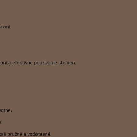
azmi.
oní a efektívne používanie stehien.
voľné.
e.
ali pružné a vodotesné.