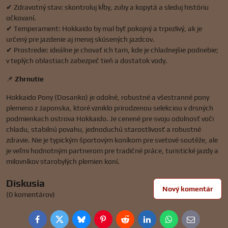
✔ Zdravotný stav: skontroluj kĺby, zuby a kopytá a sleduj históriu
očkovaní.
✔ Temperament: Hokkaido by mal byť pokojný a trpezlivý, ak je
určený pre jazdenie aj menej skúsených jazdcov.
✔ Prostredie: ideálne je chovať ich tam, kde je chladnejšie podnebie;
v teplých oblastiach zabezpeč tieň a dostatok vody.
📌
Zhrnutie
Hokkaido Pony (Dosanko) je odolné, robustné a všestranné pony
plemeno z Japonska, ktoré vzniklo prirodzenou selekciou v drsných
podmienkach ostrova Hokkaido. Je cenené pre svoju odolnosť voči
chladu, stabilnú povahu, jednoduchú starostlivosť a robustné
zdravie. Nie je typickým športovým koníkom pre svetové soutěže, ale
je veľmi hodnotným partnerom pre tradičné práce, turistické jazdy a
milovníkov starobylých plemien koní.
Diskusia
Nový komentár
(0 komentárov)
Facebook
Twitter
Bluesky
Pinterest
Reddit
LinkedIn
WhatsApp
E-