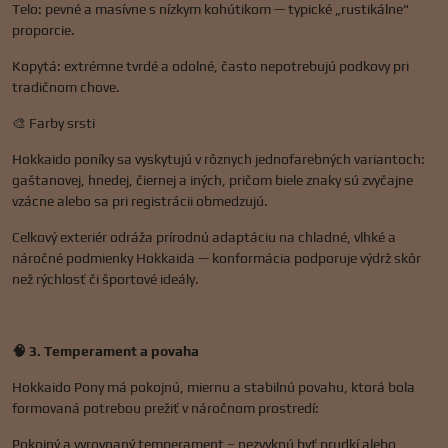
Telo: pevné a masívne s nízkym kohútikom — typické „rustikálne"
proporcie.
Kopytá: extrémne tvrdé a odolné, často nepotrebujú podkovy pri
tradičnom chove.
🎨 Farby srsti
Hokkaido poníky sa vyskytujú v rôznych jednofarebných variantoch:
gaštanovej, hnedej, čiernej a iných, pričom biele znaky sú zvyčajne
vzácne alebo sa pri registrácii obmedzujú.
Celkový exteriér odráža prírodnú adaptáciu na chladné, vlhké a
náročné podmienky Hokkaida — konformácia podporuje výdrž skôr
než rýchlosť či športové ideály.
🧠 3. Temperament a povaha
Hokkaido Pony má pokojnú, miernu a stabilnú povahu, ktorá bola
formovaná potrebou prežiť v náročnom prostredí:
Pokojný a vyrovnaný temperament – nezvyknú byť prudkí alebo