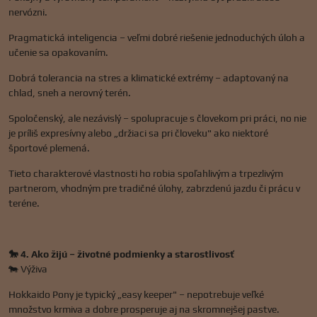
nervózni.
Pragmatická inteligencia – veľmi dobré riešenie jednoduchých úloh a
učenie sa opakovaním.
Dobrá tolerancia na stres a klimatické extrémy – adaptovaný na
chlad, sneh a nerovný terén.
Spoločenský, ale nezávislý – spolupracuje s človekom pri práci, no nie
je príliš expresívny alebo „držiaci sa pri človeku" ako niektoré
športové plemená.
Tieto charakterové vlastnosti ho robia spoľahlivým a trpezlivým
partnerom, vhodným pre tradičné úlohy, zabrzdenú jazdu či prácu v
teréne.
🐎 4. Ako žijú – životné podmienky a starostlivosť
🐄 Výživa
Hokkaido Pony je typický „easy keeper" – nepotrebuje veľké
množstvo krmiva a dobre prosperuje aj na skromnejšej pastve.