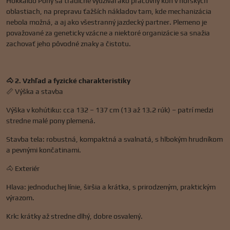
Hokkaido Pony sa tradične využíval ako pracovný kôň v horských
oblastiach, na prepravu ťažších nákladov tam, kde mechanizácia
nebola možná, a aj ako všestranný jazdecký partner. Plemeno je
považované za geneticky vzácne a niektoré organizácie sa snažia
zachovať jeho pôvodné znaky a čistotu.
🐴 2. Vzhľad a fyzické charakteristiky
📏 Výška a stavba
Výška v kohútiku: cca 132 – 137 cm (13 až 13.2 rúk) – patrí medzi
stredne malé pony plemená.
Stavba tela: robustná, kompaktná a svalnatá, s hlbokým hrudníkom
a pevnými končatinami.
🐴 Exteriér
Hlava: jednoduchej línie, širšia a krátka, s prirodzeným, praktickým
výrazom.
Krk: krátky až stredne dlhý, dobre osvalený.