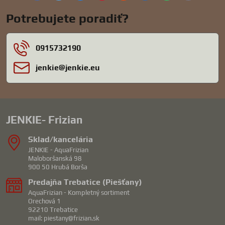
mail
Potrebujete poradiť?
0915732190
jenkie​@jenkie​.eu
JENKIE- Frizian
Sklad/kancelária
JENKIE - AquaFrizian
Maloboršanská 98
900 50 Hrubá Borša
Predajňa Trebatice (Piešťany)
AquaFrizian - Kompletný sortiment
Orechová 1
92210 Trebatice
mail: piestany@frizian.sk