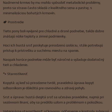
Nadmerné krmivo by mu mohlo spôsobiť metabolické problémy,
preto sa strava často skladá z kvalitného sena a pastvy, s
minimalizáciou bohatých krmovín.
🏕️ Prostredie
Tieto pony boli vyvíjané pre chladné a drsné podnebie, takže dobre
znášajú nízke teploty a zimné podmienky.
Hoci ich hustá srsť poskytuje prirodzenú izoláciu, stále potrebujú
prístup k prístrešku a suchému miestu na spanie.
Naopak horúce podnebie môže byť náročné a vyžaduje dodatočný
tieň a chladenie.
🐾 Starostlivosť
Kopytá: aj keď sú prirodzene tvrdé, pravidelná úprava kopyt
odborníkom je dôležitá pre rovnováhu a zdravý pohyb.
Srst a úprava: hustá dvojitá srsť sa učesáva pravidelne, najmä pri
sezónnom línaní, aby sa predišlo uzlom a problémom s pokožkou.
Veterinárna starostlivosť: očkovania, odčervenie a kontrola zubov sú