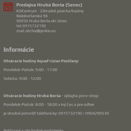
Predajna Hrubá Borša (Senec)
KOICentrum - Záhradné jazierka/bazény
Maloboršanská 98
90050 Hrubá Borša okr.Senec
tel: 0915732190
mail: obchod@jenkie.eu
Informácie
Otváracie hodiny AquaFrizian Piešťany:
Pondelok-Piatok: 9:00 - 17:00
Sobota: 9:00 - 12:00
Otváracie hodiny Hrubá Borša
- výdajňa pre e-shop:
Pondelok-Piatok: 8:00 - 18:00 v iný čas a pre odber
je vhodné potvrdiť telefonicky: 0915732190 / 0904290539
Poštovné a obchodné podmienky