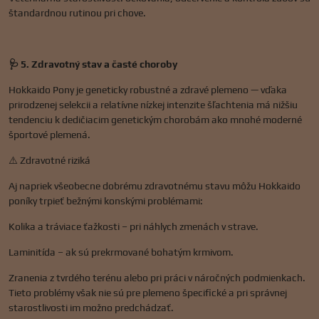
štandardnou rutinou pri chove.
🩺 5. Zdravotný stav a časté choroby
Hokkaido Pony je geneticky robustné a zdravé plemeno — vďaka
prirodzenej selekcii a relatívne nízkej intenzite šľachtenia má nižšiu
tendenciu k dedičiacim genetickým chorobám ako mnohé moderné
športové plemená.
⚠️ Zdravotné riziká
Aj napriek všeobecne dobrému zdravotnému stavu môžu Hokkaido
poníky trpieť bežnými konskými problémami:
Kolika a tráviace ťažkosti – pri náhlych zmenách v strave.
Laminitída – ak sú prekrmované bohatým krmivom.
Zranenia z tvrdého terénu alebo pri práci v náročných podmienkach.
Tieto problémy však nie sú pre plemeno špecifické a pri správnej
starostlivosti im možno predchádzať.