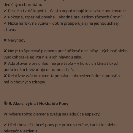
dedičným chorobám.
✔ Pevné a tvrdé kopytá – často nepotrebujú intenzívne podkovanie.
✔ Pokojná, trpezlivá povaha – vhodná pre jazdcov rôznych úrovní.
✔ Nízke nároky na výživu – dobre prosperuje aj na jednoduchšej
strave.
❌ Nevýhody
✘ Nie je to športové plemeno pre špičkové disciplíny – rýchlosť alebo
vysokohorská agilita nie je ich hlavnou silou.
✘ Adaptované pre chlad, nie pre teplo – v horúcich klimatických
podmienkach vyžadujú ochranu a tieň.
✘ Relatívne vzácne mimo Japonska – obmedzená dostupnosť a
málo chovných zdrojov.
🎯 9. Ako si vybrať Hokkaido Pony
Pri výbere tohto plemena zvažuj nasledujúce aspekty:
✔ Účel chovu: či chceš pony pre prácu v teréne, turistiku alebo
rekreačné jazdenie.