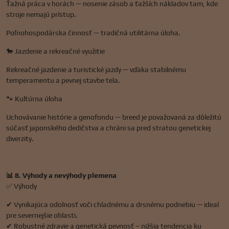
Ťažná práca v horách — nosenie zásob a ťažších nákladov tam, kde
stroje nemajú prístup.
Poľnohospodárska činnosť — tradičná utilitárna úloha.
🐎 Jazdenie a rekreačné využitie
Rekreačné jazdenie a turistické jazdy — vďaka stabilnému
temperamentu a pevnej stavbe tela.
🐾 Kultúrna úloha
Uchovávanie histórie a genofondu — breed je považovaná za dôležitú
súčasť japonského dedičstva a chráni sa pred stratou genetickej
diverzity.
📊 8. Výhody a nevýhody plemena
✅ Výhody
✔ Vynikajúca odolnosť voči chladnému a drsnému podnebiu — ideal
pre severnejšie oblasti.
✔ Robustné zdravie a genetická pevnosť – nižšia tendencia ku