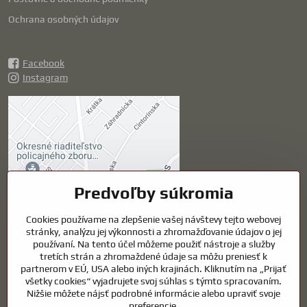
Ochrana osobných údajov
Facebook
Instagram
Externý obsah je
blokovaný Voľbami
súkromia
Prajete si načítať externý obsah?
Predvoľby súkromia
Povoliť tentokrát
Cookies používame na zlepšenie vašej návštevy tejto webovej
stránky, analýzu jej výkonnosti a zhromažďovanie údajov o jej
používaní. Na tento účel môžeme použiť nástroje a služby
Povoliť a zapamätať -
tretích strán a zhromaždené údaje sa môžu preniesť k
súhlas s druhom cookie:
partnerom v EÚ, USA alebo iných krajinách. Kliknutím na „Prijať
Funkčné
všetky cookies“ vyjadrujete svoj súhlas s týmto spracovaním.
Nižšie môžete nájsť podrobné informácie alebo upraviť svoje
preferencie.