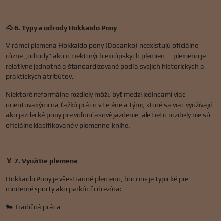
🐴 6. Typy a odrody Hokkaido Pony
V rámci plemena Hokkaido pony (Dosanko) neexistujú oficiálne
rôzne „odrody" ako u niektorých európskych plemien — plemeno je
relatívne jednotné a štandardizované podľa svojich historických a
praktických atribútov.
Niektoré neformálne rozdiely môžu byť medzi jedincami viac
orientovanými na ťažkú prácu v teréne a tými, ktoré sa viac využívajú
ako jazdecké pony pre voľnočasové jazdenie, ale tieto rozdiely nie sú
oficiálne klasifikované v plemennej knihe.
🏅 7. Využitie plemena
Hokkaido Pony je všestranné plemeno, hoci nie je typické pre
moderné športy ako parkúr či drezúra:
🐄 Tradičná práca