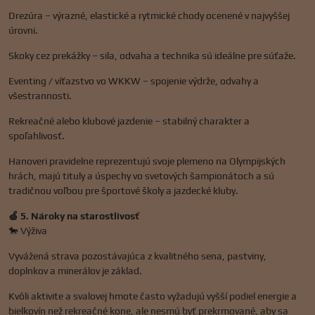
Drezúra – výrazné, elastické a rytmické chody ocenené v najvyššej
úrovni.
Skoky cez prekážky – sila, odvaha a technika sú ideálne pre súťaže.
Eventing / víťazstvo vo WKKW – spojenie výdrže, odvahy a
všestrannosti.
Rekreačné alebo klubové jazdenie – stabilný charakter a
spoľahlivosť.
Hanoveri pravidelne reprezentujú svoje plemeno na Olympijských
hrách, majú tituly a úspechy vo svetových šampionátoch a sú
tradičnou voľbou pre športové školy a jazdecké kluby.
🍏 5. Nároky na starostlivosť
🐎 Výživa
Vyvážená strava pozostávajúca z kvalitného sena, pastviny,
doplnkov a minerálov je základ.
Kvôli aktivite a svalovej hmote často vyžadujú vyšší podiel energie a
bielkovín než rekreačné kone, ale nesmú byť prekrmované, aby sa