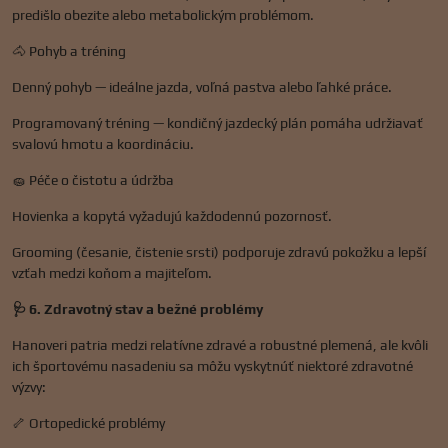
predišlo obezite alebo metabolickým problémom.
🐴 Pohyb a tréning
Denný pohyb — ideálne jazda, voľná pastva alebo ľahké práce.
Programovaný tréning — kondičný jazdecký plán pomáha udržiavať
svalovú hmotu a koordináciu.
🧽 Péče o čistotu a údržba
Hovienka a kopytá vyžadujú každodennú pozornosť.
Grooming (česanie, čistenie srsti) podporuje zdravú pokožku a lepší
vzťah medzi koňom a majiteľom.
🩺 6. Zdravotný stav a bežné problémy
Hanoveri patria medzi relatívne zdravé a robustné plemená, ale kvôli
ich športovému nasadeniu sa môžu vyskytnúť niektoré zdravotné
výzvy:
🦴 Ortopedické problémy