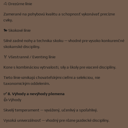
🐴 Drezúrne línie
Zamerané na pohybovú kvalitu a schopnosť vykonávať precízne
cviky.
🐎 Skokové línie
Silné zadné nohy a technika skoku — vhodné pre vysoko konkurenčné
skokanské disciplíny.
🏅 Všestranné / Eventing línie
Kone s kombináciou vytrvalosti, sily a školy pre viaceré disciplíny.
Tieto línie vznikajú chovateľskými cieľmi a selekciou, nie
taxonomickým oddelením.
✅ 8. Výhody a nevýhody plemena
👍 Výhody
Skvelý temperament — vyvážený, učenlivý a spoľahlivý.
Vysoká univerzálnosť — vhodný pre rôzne jazdecké disciplíny.