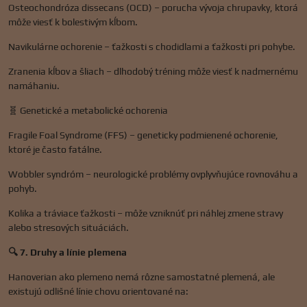
Osteochondróza dissecans (OCD) – porucha vývoja chrupavky, ktorá
môže viesť k bolestivým kĺbom.
Navikulárne ochorenie – ťažkosti s chodidlami a ťažkosti pri pohybe.
Zranenia kĺbov a šliach – dlhodobý tréning môže viesť k nadmernému
namáhaniu.
🧬 Genetické a metabolické ochorenia
Fragile Foal Syndrome (FFS) – geneticky podmienené ochorenie,
ktoré je často fatálne.
Wobbler syndróm – neurologické problémy ovplyvňujúce rovnováhu a
pohyb.
Kolika a tráviace ťažkosti – môže vzniknúť pri náhlej zmene stravy
alebo stresových situáciách.
🔍 7. Druhy a línie plemena
Hanoverian ako plemeno nemá rôzne samostatné plemená, ale
existujú odlišné línie chovu orientované na: