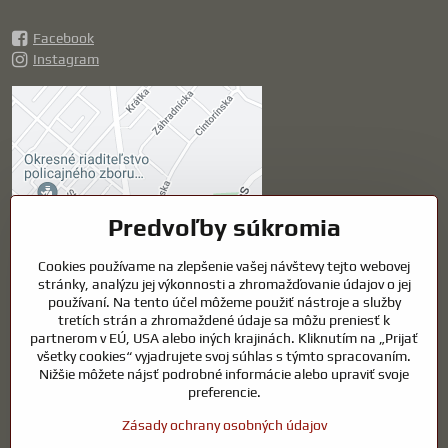
Facebook
Instagram
Externý obsah je
blokovaný Voľbami
súkromia
Prajete si načítať externý obsah?
Predvoľby súkromia
Povoliť tentokrát
Cookies používame na zlepšenie vašej návštevy tejto webovej
stránky, analýzu jej výkonnosti a zhromažďovanie údajov o jej
používaní. Na tento účel môžeme použiť nástroje a služby
Povoliť a zapamätať -
tretích strán a zhromaždené údaje sa môžu preniesť k
súhlas s druhom cookie:
partnerom v EÚ, USA alebo iných krajinách. Kliknutím na „Prijať
Funkčné
všetky cookies“ vyjadrujete svoj súhlas s týmto spracovaním.
Nižšie môžete nájsť podrobné informácie alebo upraviť svoje
preferencie.
Otvoriť obsah v novom okne
Zásady ochrany osobných údajov