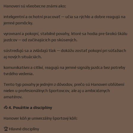
Hanoveri sú všeobecne známi ako:
inteligentní a ochotní pracovať — učia sa rýchlo a dobre reagujú na
jemné pomôcky.
vyrovnaní a pokojní, stabilné povahy, ktoré sa hodia pre širokú škálu
jazdcov — od začínajúcich po skúsených.
sústreďujú sa a zvládajú tlak — dokážu zostať pokojní pri súťažiach
aj nových situáciách.
komunikatívni a citliví, reagujú na jemné signály jazdca bez potreby
tvrdého vedenia.
Tento typ povahy je jedným z dôvodov, prečo sú Hanoveri obľúbení
nielen u profesionálnych športovcov, ale aj u ambicióznych
amatérov.
🐴 4. Použitie a disciplíny
Hanover kôň je univerzálny športový kôň:
🏆 Hlavné disciplíny