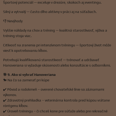
Športový potenciál — exceluje v drezúre, skokoch aj eventingu.
Silný a vytrvalý — často dlho aktívny v práci aj na súťažiach.
👎 Nevýhody
Vyššie náklady na chov a tréning — kvalitná starostlivosť, výživa a
tréning stoja viac.
Citlivosť na zranenia pri intenzívnom tréningu — športový život môže
viesť k opotrebovaniu kĺbov.
Potrebujú kvalifikovanú starostlivosť — trénovať a udržiavať
Hanoveriana si vyžaduje skúsenosti alebo konzultácie s odborníkmi.
🎯 9. Ako si vybrať Hanoveriana
🐎 Na čo sa zamerať pri kúpe
✔️ Pôvod a rodokmeň – overené chovateľské línie so záznamami
výkonov.
✔️ Zdravotný prehliadka – veterinárna kontrola pred kúpou vrátane
röntgenu kĺbov.
✔️ Úroveň tréningu – či chceš kone pre súťaže alebo pre rekreačné