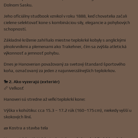
Dolnom Sasku.
Jeho oficiálny studbook vznikol v roku 1888, keď chovatelia začali
cielene selektovať kone s kombináciou sily, elegancie a pohybových
schopností.
Základné kríženie zahŕňalo miestne teplokrké kobyly s anglickými
plnokrvníkmi a plemenami ako Trakehner, čím sa zvýšila atletická
výkonnosť a jemnosť pohybu.
Dnes je Hanoverian považovaný za svetový štandard športového
koňa, označovaný za jeden z najuniverzálnejších teplokrkov.
🐎 2. Ako vyzerajú (exteriér)
📏 Veľkosť
Hanoveri sú stredne až veľkí teplokrkí kone:
Výška v kohútiku: cca 15.3 – 17.2 rúk (160–175 cm), niekedy vyšší u
skokových línií.
🧱 Kostra a stavba tela