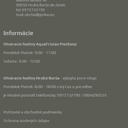
Maloboršanská 98
90050 Hrubá Borša okr.Senec
tel: 0915732190
mail: obchod@jenkie.eu
Informácie
Otváracie hodiny AquaFrizian Piešťany:
Pondelok-Piatok: 9:00 - 17:00
Sobota: 9:00 - 12:00
Otváracie hodiny Hrubá Borša
- výdajňa pre e-shop:
Pondelok-Piatok: 8:00 - 18:00 v iný čas a pre odber
je vhodné potvrdiť telefonicky: 0915732190 / 0904290539
Poštovné a obchodné podmienky
Ochrana osobných údajov