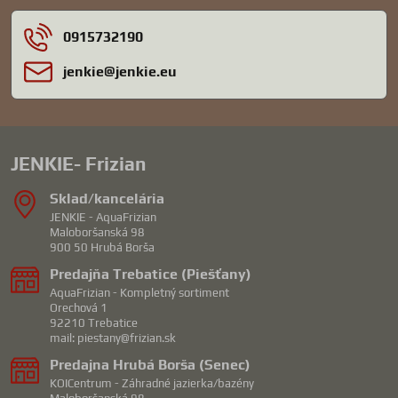
0915732190
jenkie​@jenkie​.eu
JENKIE- Frizian
Sklad/kancelária
JENKIE - AquaFrizian
Maloboršanská 98
900 50 Hrubá Borša
Predajňa Trebatice (Piešťany)
AquaFrizian - Kompletný sortiment
Orechová 1
92210 Trebatice
mail: piestany@frizian.sk
Predajna Hrubá Borša (Senec)
KOICentrum - Záhradné jazierka/bazény