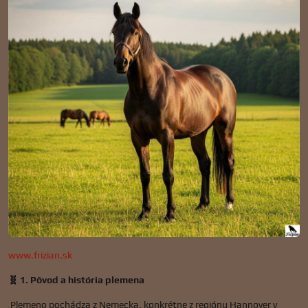
www.frizian.sk
🧬 1. Pôvod a história plemena
Plemeno pochádza z Nemecka, konkrétne z regiónu Hannover v