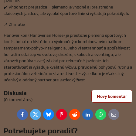
jazdenie.
✔️ Vhodnosť pre jazdca – plemeno je vhodné aj pre stredne
skúsených jazdcov, ale vysoké športové línie si vyžadujú pokročilých.
📌 Zhrnutie
Hanover kôň (Hanoverian Horse) je prestížne plemeno športových
koní s bohatou históriou a výnimočným kombinovaným balíkom
temperament‑pohyb‑inteligencia. Jeho všestrannosť a spoľahlivosť
ho radí medzi top vo svetovej drezúre, skokoch a eventingu, ale
zároveň ponúka skvelý základ pre rekreačné jazdenie. Ich
starostlivosť si vyžaduje kvalitnú výživu, pravidelnú pohybovú rutinu a
profesionálnu veterinárnu starostlivosť – výsledkom je však silný,
učenlivý a oddaný partner pre jazdecký život
Diskusia
Nový komentár
(0 komentárov)
Facebook
Twitter
Bluesky
Pinterest
Reddit
LinkedIn
WhatsApp
E-
mail
Potrebujete poradiť?