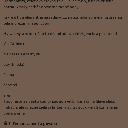
Harmonická, atletická stavba tela — silné svaly, hlboká hrudná
partia, krátky chrbát a výrazné zadné nohy.
Krk je dlhý a elegantne nasadený, čo napomáha správnemu držaniu
tela a drezúrnym pohybom.
Hlava s výraznými očami a ušami odráža inteligenciu a pozornosť.
🐴 Sfarbenie
Najčastejšie farby sú:
bay (hnedá)
čierna
červená
sivá
Tieto farby sa často kombinujú so svetlými znaky na hlave alebo
nohách, ale výrazné biele zafarbenia sú u čistokrvných koní menej
preferované.
🧠 3. Temperament a povaha