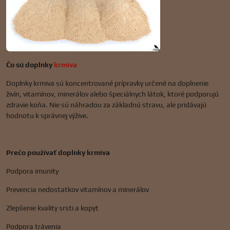
Čo sú doplnky
krmiva
Doplnky krmiva sú koncentrované prípravky určené na doplnenie
živín, vitamínov, minerálov alebo špeciálnych látok, ktoré podporujú
zdravie koňa. Nie sú náhradou za základnú stravu, ale pridávajú
hodnotu k správnej výžive.
Prečo používať doplnky krmiva
Podpora imunity
Prevencia nedostatkov vitamínov a minerálov
Zlepšenie kvality srsti a kopyt
Podpora trávenia