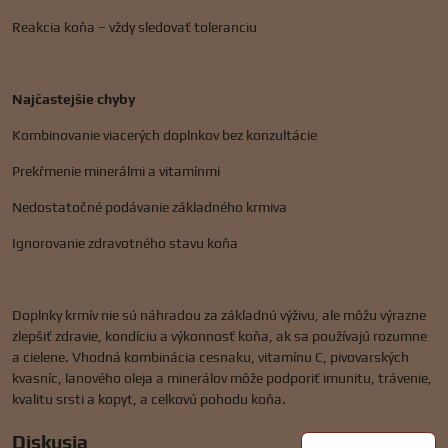
Reakcia koňa – vždy sledovať toleranciu
Najčastejšie chyby
Kombinovanie viacerých doplnkov bez konzultácie
Prekŕmenie minerálmi a vitamínmi
Nedostatočné podávanie základného krmiva
Ignorovanie zdravotného stavu koňa
Doplnky krmív nie sú náhradou za základnú výživu, ale môžu výrazne
zlepšiť zdravie, kondíciu a výkonnosť koňa, ak sa používajú rozumne
a cielene. Vhodná kombinácia cesnaku, vitamínu C, pivovarských
kvasníc, lanového oleja a minerálov môže podporiť imunitu, trávenie,
kvalitu srsti a kopyt, a celkovú pohodu koňa.
Diskusia