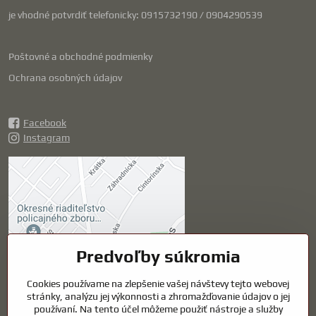
je vhodné potvrdiť telefonicky: 0915732190 / 0904290539
Poštovné a obchodné podmienky
Ochrana osobných údajov
Facebook
Instagram
Externý obsah je
blokovaný Voľbami
súkromia
Prajete si načítať externý obsah?
Predvoľby súkromia
Povoliť tentokrát
Cookies používame na zlepšenie vašej návštevy tejto webovej
stránky, analýzu jej výkonnosti a zhromažďovanie údajov o jej
používaní. Na tento účel môžeme použiť nástroje a služby