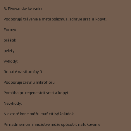
3. Pivovarské kvasnice
Podporujú trávenie a metabolizmus, zdravie srsti a kopyt.
Formy:
prášok
pelety
Výhody:
Bohaté na vitamíny B
Podporuje črevnú mikroflóru
Pomáha pri regenerácii srsti a kopyt
Nevýhody:
Niektoré kone môžu mať citlivý žalúdok
Pri nadmernom množstve môže spôsobiť nafukovanie