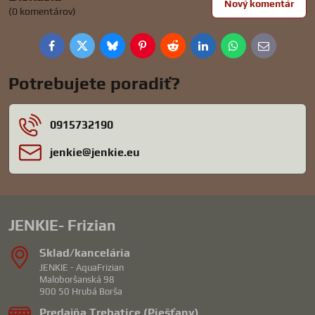
Nový komentár
(0 komentárov)
Facebook
Twitter
Bluesky
Pinterest
Reddit
LinkedIn
WhatsApp
E-
mail
Potrebujete poradiť?
0915732190
jenkie​@jenkie​.eu
JENKIE- Frizian
Sklad/kancelária
JENKIE - AquaFrizian
Maloboršanská 98
900 50 Hrubá Borša
Predajňa Trebatice (Piešťany)