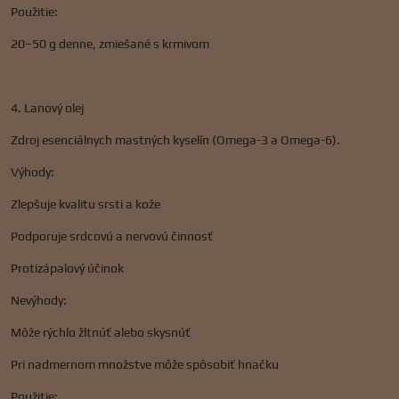
Použitie:
20–50 g denne, zmiešané s krmivom
4. Lanový olej
Zdroj esenciálnych mastných kyselín (Omega-3 a Omega-6).
Výhody:
Zlepšuje kvalitu srsti a kože
Podporuje srdcovú a nervovú činnosť
Protizápalový účinok
Nevýhody:
Môže rýchlo žltnúť alebo skysnúť
Pri nadmernom množstve môže spôsobiť hnačku
Použitie: