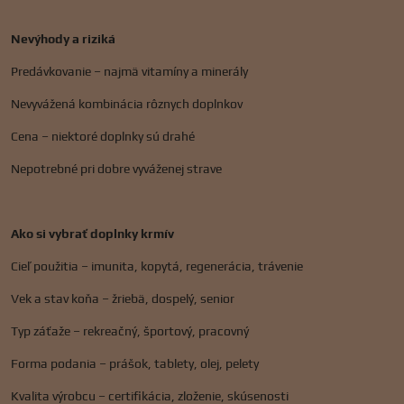
Nevýhody a riziká
Predávkovanie – najmä vitamíny a minerály
Nevyvážená kombinácia rôznych doplnkov
Cena – niektoré doplnky sú drahé
Nepotrebné pri dobre vyváženej strave
Ako si vybrať doplnky krmív
Cieľ použitia – imunita, kopytá, regenerácia, trávenie
Vek a stav koňa – žriebä, dospelý, senior
Typ záťaže – rekreačný, športový, pracovný
Forma podania – prášok, tablety, olej, pelety
Kvalita výrobcu – certifikácia, zloženie, skúsenosti