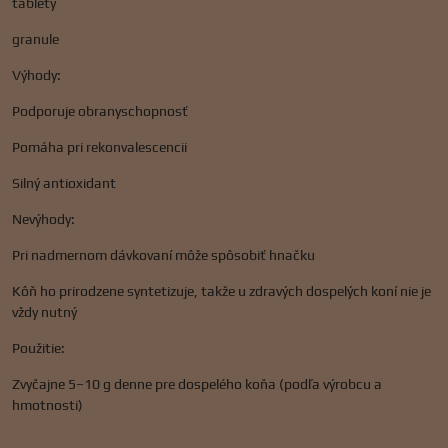
tablety
granule
Výhody:
Podporuje obranyschopnosť
Pomáha pri rekonvalescencii
Silný antioxidant
Nevýhody:
Pri nadmernom dávkovaní môže spôsobiť hnačku
Kôň ho prirodzene syntetizuje, takže u zdravých dospelých koní nie je
vždy nutný
Použitie:
Zvyčajne 5–10 g denne pre dospelého koňa (podľa výrobcu a
hmotnosti)