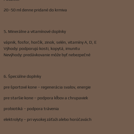
20–50 ml denne pridané do krmiva
5. Minerálne a vitamínové doplnky
vápnik, fosfor, horčík, zinok, selén, vitamíny A, D, E
Výhody: podporujú kosti, kopytá, imunitu
Nevýhody: predávkovanie môže byť nebezpečné
6. Špeciálne doplnky
pre športové kone – regenerácia svalov, energie
pre staršie kone – podpora kĺbov a chrupaviek
probiotiká – podpora trávenia
elektrolyty – pri vysokej záťaži alebo horúčavách