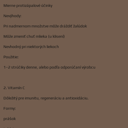
Mierne protizápalové účinky
Nevýhody:
Pri nadmernom množstve môže dráždiť žalúdok
Môže zmeniť chuť mlieka (u klisení)
Nevhodný pri niektorých liekoch
Použitie:
1–2 strúčiky denne, alebo podľa odporúčaní výrobcu
2. Vitamín C
Dôležitý pre imunitu, regeneráciu a antioxidáciu.
Formy:
prášok