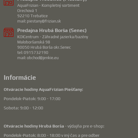
AquaFrizian - Kompletný sortiment
Orechová 1
92210 Trebatice
mail: piestany@frizian.sk
Predajna Hrubá Borša (Senec)
KOICentrum - Záhradné jazierka/bazény
Maloboršanská 98
90050 Hrubá Borša okr.Senec
tel: 0915732190
mail: obchod@jenkie.eu
Informácie
Otváracie hodiny AquaFrizian Piešťany:
Pondelok-Piatok: 9:00 - 17:00
Sobota: 9:00 - 12:00
Otváracie hodiny Hrubá Borša
- výdajňa pre e-shop:
Pondelok-Piatok: 8:00 - 18:00 v iný čas a pre odber