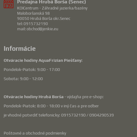
Predajna Hrubá Borša (Senec)
KOICentrum - Záhradné jazierka/bazény
Maloboršanská 98
90050 Hrubá Borša okr.Senec
tel: 0915732190
mail: obchod@jenkie.eu
Informácie
Otváracie hodiny AquaFrizian Piešťany:
Pondelok-Piatok: 9:00 - 17:00
Sobota: 9:00 - 12:00
Otváracie hodiny Hrubá Borša
- výdajňa pre e-shop:
Pondelok-Piatok: 8:00 - 18:00 v iný čas a pre odber
je vhodné potvrdiť telefonicky: 0915732190 / 0904290539
Poštovné a obchodné podmienky