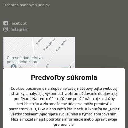
Ochrana osobných údajov
Facebook
Instagram
Externý obsah je
blokovaný Voľbami
súkromia
Prajete si načítať externý obsah?
Predvoľby súkromia
Povoliť tentokrát
Cookies používame na zlepšenie vašej návštevy tejto webovej
stránky, analýzu jej výkonnosti a zhromažďovanie údajov o jej
používaní. Na tento účel môžeme použiť nástroje a služby
Povoliť a zapamätať -
tretích strán a zhromaždené údaje sa môžu preniesť k
súhlas s druhom cookie:
partnerom v EÚ, USA alebo iných krajinách. Kliknutím na „Prijať
Funkčné
všetky cookies“ vyjadrujete svoj súhlas s týmto spracovaním.
Nižšie môžete nájsť podrobné informácie alebo upraviť svoje
preferencie.
Otvoriť obsah v novom okne