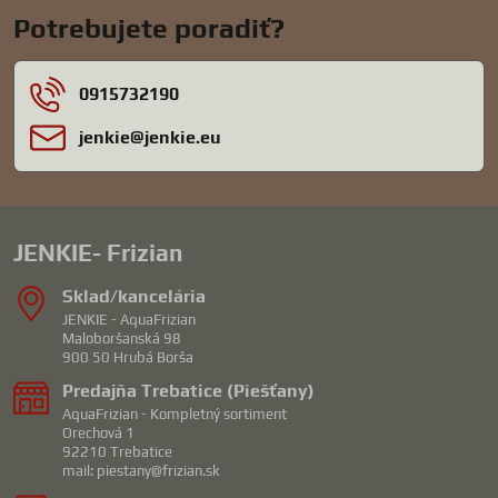
Potrebujete poradiť?
0915732190
jenkie​@jenkie​.eu
JENKIE- Frizian
Sklad/kancelária
JENKIE - AquaFrizian
Maloboršanská 98
900 50 Hrubá Borša
Predajňa Trebatice (Piešťany)
AquaFrizian - Kompletný sortiment
Orechová 1
92210 Trebatice
mail: piestany@frizian.sk