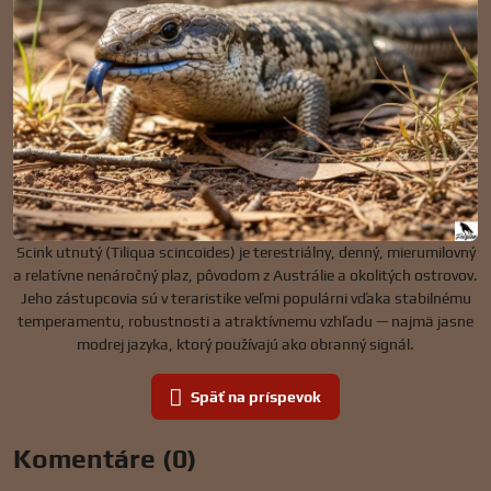
Scink utnutý (Tiliqua scincoides) je terestriálny, denný, mierumilovný
a relatívne nenáročný plaz, pôvodom z Austrálie a okolitých ostrovov.
Jeho zástupcovia sú v teraristike veľmi populárni vďaka stabilnému
temperamentu, robustnosti a atraktívnemu vzhľadu — najmä jasne
modrej jazyka, ktorý používajú ako obranný signál.
Späť na príspevok
Komentáre (0)