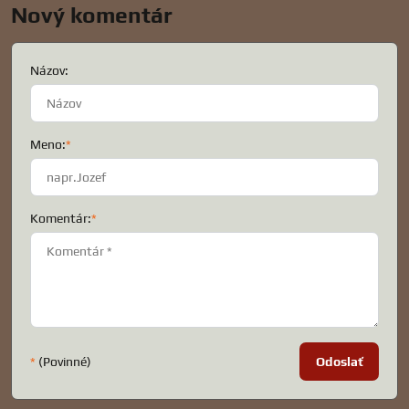
Nový komentár
Názov:
Meno:
*
Komentár:
*
*
(Povinné)
Odoslať