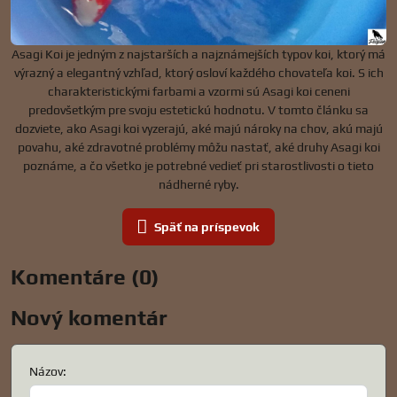
Asagi Koi je jedným z najstarších a najznámejších typov koi, ktorý má
výrazný a elegantný vzhľad, ktorý osloví každého chovateľa koi. S ich
charakteristickými farbami a vzormi sú Asagi koi ceneni
predovšetkým pre svoju estetickú hodnotu. V tomto článku sa
dozviete, ako Asagi koi vyzerajú, aké majú nároky na chov, akú majú
povahu, aké zdravotné problémy môžu nastať, aké druhy Asagi koi
poznáme, a čo všetko je potrebné vedieť pri starostlivosti o tieto
nádherné ryby.
Späť na príspevok
Komentáre (0)
Nový komentár
Názov: