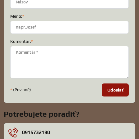
Meno:
*
Komentár:
*
*
(Povinné)
Odoslať
Potrebujete poradiť?
0915732190