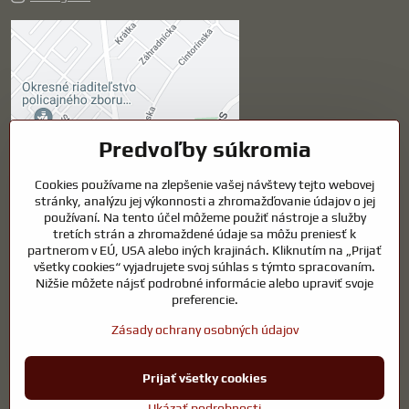
Externý obsah je
blokovaný Voľbami
súkromia
Prajete si načítať externý obsah?
Predvoľby súkromia
Cookies používame na zlepšenie vašej návštevy tejto webovej
Povoliť tentokrát
stránky, analýzu jej výkonnosti a zhromažďovanie údajov o jej
používaní. Na tento účel môžeme použiť nástroje a služby
Povoliť a zapamätať -
tretích strán a zhromaždené údaje sa môžu preniesť k
súhlas s druhom cookie:
partnerom v EÚ, USA alebo iných krajinách. Kliknutím na „Prijať
Funkčné
všetky cookies“ vyjadrujete svoj súhlas s týmto spracovaním.
Nižšie môžete nájsť podrobné informácie alebo upraviť svoje
preferencie.
Otvoriť obsah v novom okne
Zásady ochrany osobných údajov
Prijať všetky cookies
©
2026
Copyright
Predvoľby súkromia
Zásady ochrany osobných údajov
Ukázať podrobnosti