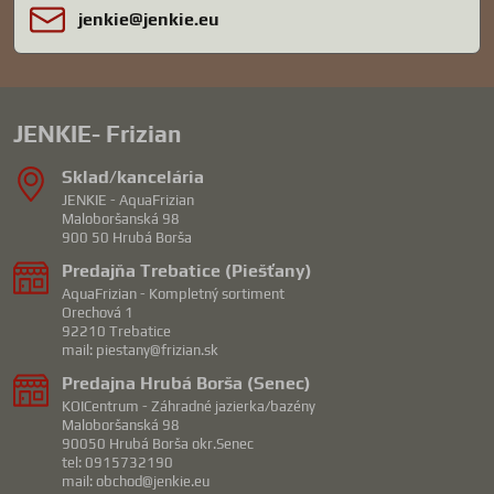
jenkie​@jenkie​.eu
JENKIE- Frizian
Sklad/kancelária
JENKIE - AquaFrizian
Maloboršanská 98
900 50 Hrubá Borša
Predajňa Trebatice (Piešťany)
AquaFrizian - Kompletný sortiment
Orechová 1
92210 Trebatice
mail: piestany@frizian.sk
Predajna Hrubá Borša (Senec)
KOICentrum - Záhradné jazierka/bazény
Maloboršanská 98
90050 Hrubá Borša okr.Senec
tel: 0915732190
mail: obchod@jenkie.eu