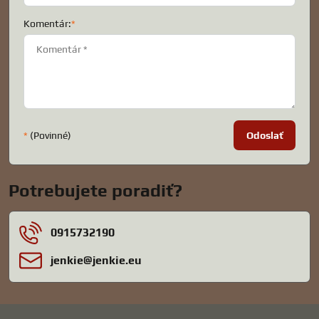
Komentár:
*
*
(Povinné)
Odoslať
Potrebujete poradiť?
0915732190
jenkie​@jenkie​.eu