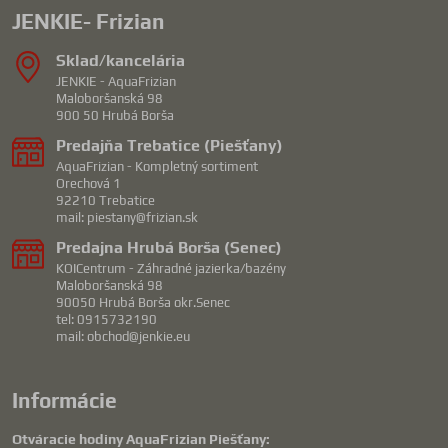
JENKIE- Frizian
Sklad/kancelária
JENKIE - AquaFrizian
Maloboršanská 98
900 50 Hrubá Borša
Predajňa Trebatice (Piešťany)
AquaFrizian - Kompletný sortiment
Orechová 1
92210 Trebatice
mail: piestany@frizian.sk
Predajna Hrubá Borša (Senec)
KOICentrum - Záhradné jazierka/bazény
Maloboršanská 98
90050 Hrubá Borša okr.Senec
tel: 0915732190
mail: obchod@jenkie.eu
Informácie
Otváracie hodiny AquaFrizian Piešťany: