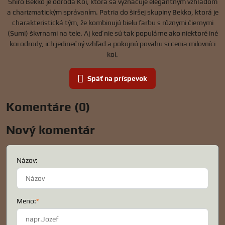
Shiro Bekko je odroda Koi, ktorá sa vyznačuje elegantným vzhľadom
a charizmatickým správaním. Patria do širšej skupiny Bekko, ktorá je
charakteristická tým, že kombinujú bielu farbu s rôznymi čiernymi
(Sumi) škvrnami na tele. Aj keď nie sú tak populárne ako niektoré iné
koi odrody, ich jedinečný vzhľad a pokojnú povahu si cenia milovníci
koi.
Späť na príspevok
Komentáre (0)
Nový komentár
Názov:
Meno:
*