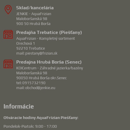
Sklad/kancelária
JENKIE - AquaFrizian
Maloboršanská 98
900 50 Hrubá Borša
Predajňa Trebatice (Piešťany)
AquaFrizian - Kompletný sortiment
Orechová 1
92210 Trebatice
mail: piestany@frizian.sk
Predajna Hrubá Borša (Senec)
KOICentrum - Záhradné jazierka/bazény
Maloboršanská 98
90050 Hrubá Borša okr.Senec
tel: 0915732190
mail: obchod@jenkie.eu
Informácie
Otváracie hodiny AquaFrizian Piešťany:
Pondelok-Piatok: 9:00 - 17:00