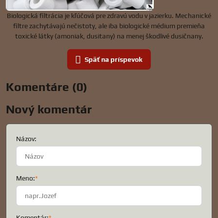
Biologická filtrácia je kľúčová pre zdravú vodu v jazierku. Mechanické
filtre zachytávajú nečistoty, ale iba biologické médium premieňa
toxické látky (amoniak, dusitany) na menej škodlivé dusičnany.
Späť na príspevok
Komentáre (0)
Nový komentár
Názov:
Meno:
*
Komentár:
*