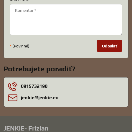
*
(Povinné)
Odoslať
Potrebujete poradiť?
0915732190
jenkie​@jenkie​.eu
JENKIE- Frizian