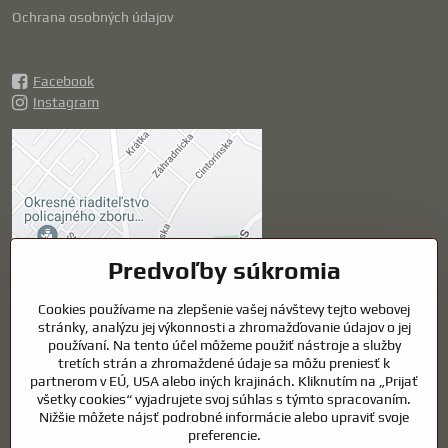
Ochrana osobných údajov
Facebook
Instagram
Externý obsah je
blokovaný Voľbami
súkromia
Prajete si načítať externý obsah?
Predvoľby súkromia
Povoliť tentokrát
Cookies používame na zlepšenie vašej návštevy tejto webovej
stránky, analýzu jej výkonnosti a zhromažďovanie údajov o jej
používaní. Na tento účel môžeme použiť nástroje a služby
Povoliť a zapamätať -
tretích strán a zhromaždené údaje sa môžu preniesť k
súhlas s druhom cookie:
partnerom v EÚ, USA alebo iných krajinách. Kliknutím na „Prijať
Funkčné
všetky cookies“ vyjadrujete svoj súhlas s týmto spracovaním.
Nižšie môžete nájsť podrobné informácie alebo upraviť svoje
preferencie.
Otvoriť obsah v novom okne