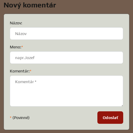
Nový komentár
Názov:
Meno:
*
Komentár:
*
*
(Povinné)
Odoslať