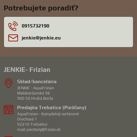
Potrebujete poradiť?
0915732190
jenkie​@jenkie​.eu
JENKIE- Frizian
Sklad/kancelária
JENKIE - AquaFrizian
Maloboršanská 98
900 50 Hrubá Borša
Predajňa Trebatice (Piešťany)
AquaFrizian - Kompletný sortiment
Orechová 1
92210 Trebatice
mail: piestany@frizian.sk