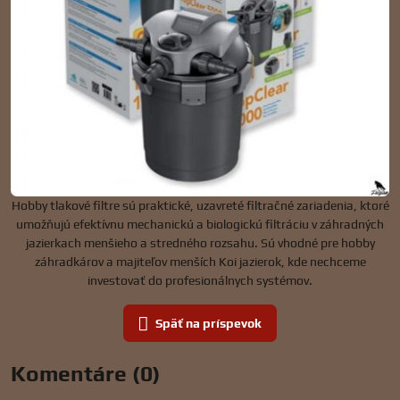
Hobby tlakové filtre sú praktické, uzavreté filtračné zariadenia, ktoré
umožňujú efektívnu mechanickú a biologickú filtráciu v záhradných
jazierkach menšieho a stredného rozsahu. Sú vhodné pre hobby
záhradkárov a majiteľov menších Koi jazierok, kde nechceme
investovať do profesionálnych systémov.
Späť na príspevok
Komentáre (0)