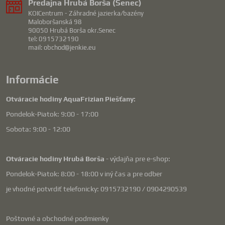
Predajna Hrubá Borša (Senec)
KOICentrum - Záhradné jazierka/bazény
Maloboršanská 98
90050 Hrubá Borša okr.Senec
tel: 0915732190
mail: obchod@jenkie.eu
Informácie
Otváracie hodiny AquaFrizian Piešťany:
Pondelok-Piatok: 9:00 - 17:00
Sobota: 9:00 - 12:00
Otváracie hodiny Hrubá Borša
- výdajňa pre e-shop:
Pondelok-Piatok: 8:00 - 18:00 v iný čas a pre odber
je vhodné potvrdiť telefonicky: 0915732190 / 0904290539
Poštovné a obchodné podmienky