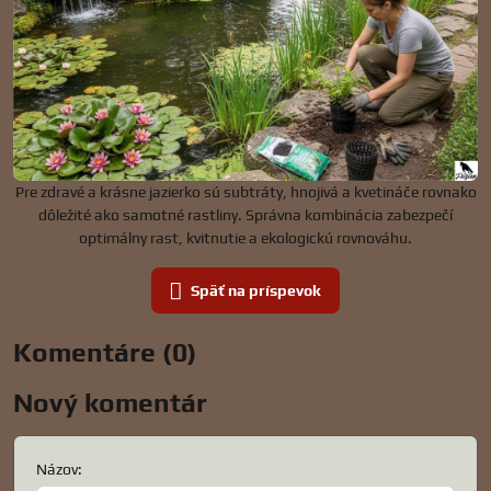
Pre zdravé a krásne jazierko sú subtráty, hnojivá a kvetináče rovnako
dôležité ako samotné rastliny. Správna kombinácia zabezpečí
optimálny rast, kvitnutie a ekologickú rovnováhu.
Späť na príspevok
Komentáre (0)
Nový komentár
Názov: