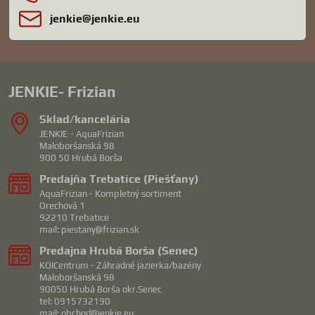
jenkie​@jenkie​.eu
JENKIE- Frizian
Sklad/kancelária
JENKIE - AquaFrizian
Maloboršanská 98
900 50 Hrubá Borša
Predajňa Trebatice (Piešťany)
AquaFrizian - Kompletný sortiment
Orechová 1
92210 Trebatice
mail: piestany@frizian.sk
Predajna Hrubá Borša (Senec)
KOICentrum - Záhradné jazierka/bazény
Maloboršanská 98
90050 Hrubá Borša okr.Senec
tel: 0915732190
mail: obchod@jenkie.eu