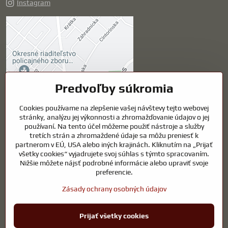
Instagram
Externý obsah je
blokovaný Voľbami
súkromia
Prajete si načítať externý obsah?
Predvoľby súkromia
Povoliť tentokrát
Cookies používame na zlepšenie vašej návštevy tejto webovej
stránky, analýzu jej výkonnosti a zhromažďovanie údajov o jej
používaní. Na tento účel môžeme použiť nástroje a služby
Povoliť a zapamätať -
tretích strán a zhromaždené údaje sa môžu preniesť k
súhlas s druhom cookie:
partnerom v EÚ, USA alebo iných krajinách. Kliknutím na „Prijať
Funkčné
všetky cookies“ vyjadrujete svoj súhlas s týmto spracovaním.
Nižšie môžete nájsť podrobné informácie alebo upraviť svoje
preferencie.
Otvoriť obsah v novom okne
Zásady ochrany osobných údajov
©
2026
Copyright
Prijať všetky cookies
Predvoľby súkromia
Zásady ochrany osobných údajov