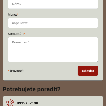
Meno:
*
Komentár:
*
*
(Povinné)
Odoslať
Potrebujete poradiť?
0915732190