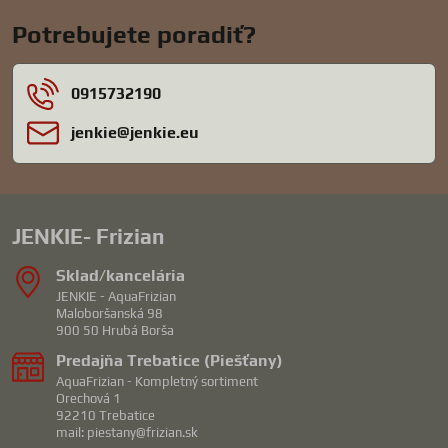
Potrebujete poradiť?
0915732190
jenkie​@jenkie​.eu
JENKIE- Frizian
Sklad/kancelária
JENKIE - AquaFrizian
Maloboršanská 98
900 50 Hrubá Borša
Predajňa Trebatice (Piešťany)
AquaFrizian - Kompletný sortiment
Orechová 1
92210 Trebatice
mail: piestany@frizian.sk