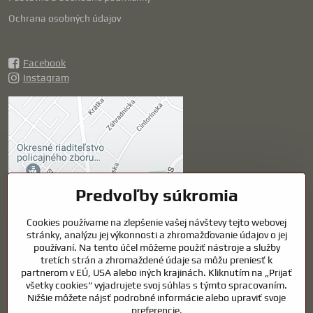
Ochrana osobných údajov
Facebook
Instagram
Externý obsah je
blokovaný Voľbami
súkromia
Prajete si načítať externý obsah?
Predvoľby súkromia
Povoliť tentokrát
Cookies používame na zlepšenie vašej návštevy tejto webovej
stránky, analýzu jej výkonnosti a zhromažďovanie údajov o jej
používaní. Na tento účel môžeme použiť nástroje a služby
Povoliť a zapamätať -
tretích strán a zhromaždené údaje sa môžu preniesť k
súhlas s druhom cookie:
partnerom v EÚ, USA alebo iných krajinách. Kliknutím na „Prijať
Funkčné
všetky cookies“ vyjadrujete svoj súhlas s týmto spracovaním.
Nižšie môžete nájsť podrobné informácie alebo upraviť svoje
preferencie.