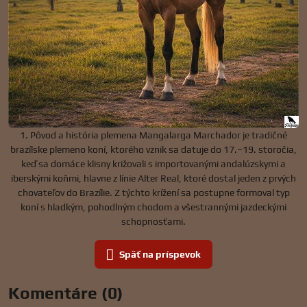
1. Pôvod a história plemena Mangalarga Marchador je tradičné
brazílske plemeno koní, ktorého vznik sa datuje do 17.–19. storočia,
keď sa domáce klisny križovali s importovanými andalúzskymi a
iberskými koňmi, hlavne z línie Alter Real, ktoré dostal jeden z prvých
chovateľov do Brazílie. Z týchto krížení sa postupne formoval typ
koní s hladkým, pohodlným chodom a všestrannými jazdeckými
schopnosťami.
Späť na príspevok
Komentáre (0)