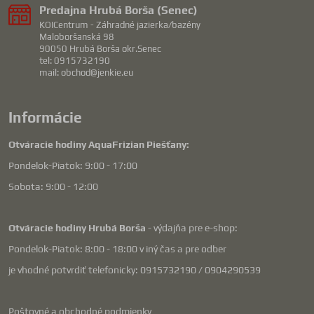
Predajna Hrubá Borša (Senec)
KOICentrum - Záhradné jazierka/bazény
Maloboršanská 98
90050 Hrubá Borša okr.Senec
tel: 0915732190
mail: obchod@jenkie.eu
Informácie
Otváracie hodiny AquaFrizian Piešťany:
Pondelok-Piatok: 9:00 - 17:00
Sobota: 9:00 - 12:00
Otváracie hodiny Hrubá Borša
- výdajňa pre e-shop:
Pondelok-Piatok: 8:00 - 18:00 v iný čas a pre odber
je vhodné potvrdiť telefonicky: 0915732190 / 0904290539
Poštovné a obchodné podmienky