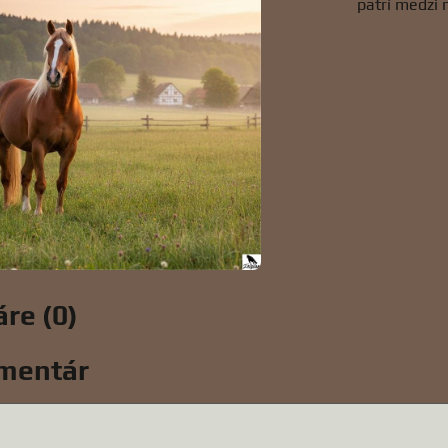
patrí medzi 
re (0)
mentár