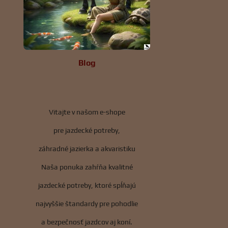
Blog
Vitajte v našom e-shope
pre jazdecké potreby,
záhradné jazierka a akvaristiku
Naša ponuka zahŕňa kvalitné
jazdecké potreby, ktoré spĺňajú
najvyššie štandardy pre pohodlie
a bezpečnosť jazdcov aj koní.