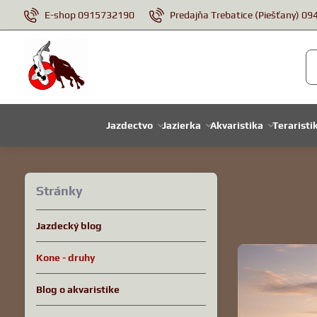
E-shop 0915732190
Predajňa Trebatice (Piešťany) 0
Jazdectvo
Jazierka
Akvaristika
Teraristi
Stránky
Jazdecký blog
Kone - druhy
Blog o akvaristike