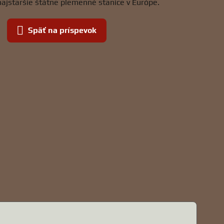
najstaršie štátne plemenné stanice v Európe.
Späť na príspevok