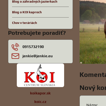
Blog o záhradných jazierkach
Blog o KOI kaproch
Chov v teráriách
Potrebujete poradiť?
0915732190
jenkie​@jenkie​.eu
Komentá
Nový ko
koikapor.sk
koic.cz
Názov: