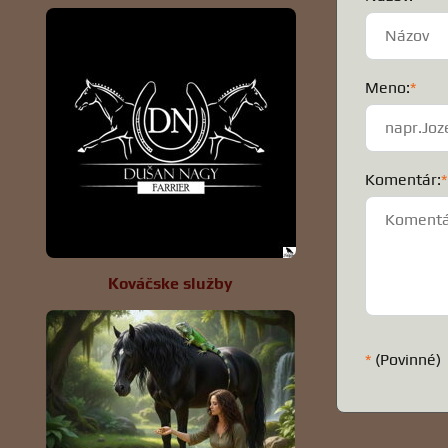
Meno:
*
Komentár:
*
Kováčske služby
*
(Povinné)