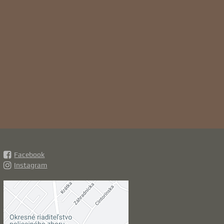
Facebook
Instagram
Externý obsah je
blokovaný Voľbami