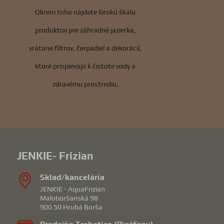
Okrem toho nájdete širokú škálu
produktov pre záhradné jazierka,
vrátane filtrov, čerpadiel a dekorácií,
ktoré prispievajú k čistote vody a
zdravému prostrediu.
JENKIE- Frizian
Sklad/kancelária
JENKIE - AquaFrizian
Maloboršanská 98
900 50 Hrubá Borša