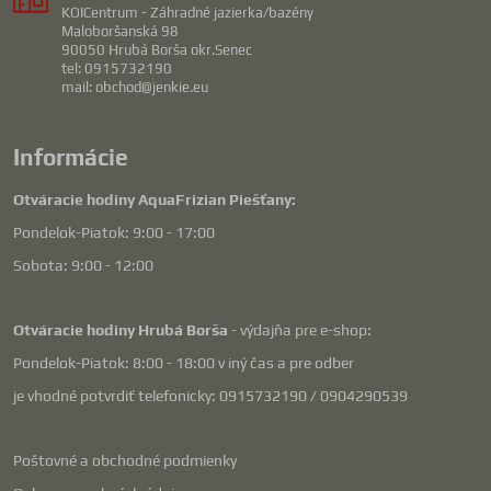
KOICentrum - Záhradné jazierka/bazény
Maloboršanská 98
90050 Hrubá Borša okr.Senec
tel: 0915732190
mail: obchod@jenkie.eu
Informácie
Otváracie hodiny AquaFrizian Piešťany:
Pondelok-Piatok: 9:00 - 17:00
Sobota: 9:00 - 12:00
Otváracie hodiny Hrubá Borša
- výdajňa pre e-shop:
Pondelok-Piatok: 8:00 - 18:00 v iný čas a pre odber
je vhodné potvrdiť telefonicky: 0915732190 / 0904290539
Poštovné a obchodné podmienky