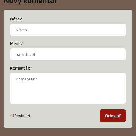
Nový komentár
Názov:
Meno:
*
Komentár:
*
*
(Povinné)
Odoslať