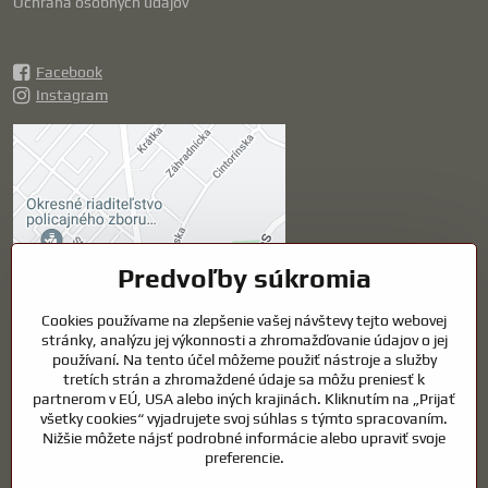
Ochrana osobných údajov
Facebook
Instagram
Externý obsah je
blokovaný Voľbami
súkromia
Prajete si načítať externý obsah?
Predvoľby súkromia
Povoliť tentokrát
Cookies používame na zlepšenie vašej návštevy tejto webovej
stránky, analýzu jej výkonnosti a zhromažďovanie údajov o jej
používaní. Na tento účel môžeme použiť nástroje a služby
Povoliť a zapamätať -
tretích strán a zhromaždené údaje sa môžu preniesť k
súhlas s druhom cookie:
partnerom v EÚ, USA alebo iných krajinách. Kliknutím na „Prijať
Funkčné
všetky cookies“ vyjadrujete svoj súhlas s týmto spracovaním.
Nižšie môžete nájsť podrobné informácie alebo upraviť svoje
preferencie.
Otvoriť obsah v novom okne