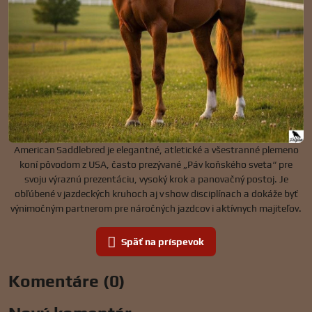
American Saddlebred je elegantné, atletické a všestranné plemeno
koní pôvodom z USA, často prezývané „Páv koňského sveta“ pre
svoju výraznú prezentáciu, vysoký krok a panovačný postoj. Je
obľúbené v jazdeckých kruhoch aj v show disciplínach a dokáže byť
výnimočným partnerom pre náročných jazdcov i aktívnych majiteľov.
Späť na príspevok
Komentáre (0)