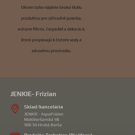
Okrem toho nájdete širokú škálu
produktov pre záhradné jazierka,
vrátane filtrov, čerpadiel a dekorácií,
ktoré prispievajú k čistote vody a
zdravému prostrediu.
JENKIE- Frizian
Sklad/kancelária
JENKIE - AquaFrizian
Maloboršanská 98
900 50 Hrubá Borša