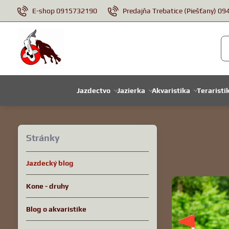
E-shop 0915732190
Predajňa Trebatice (Piešťany) 0
Jazdectvo
Jazierka
Akvaristika
Teraristi
Stránky
Jazdecký blog
Kone - druhy
Blog o akvaristike