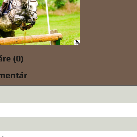
re (0)
mentár