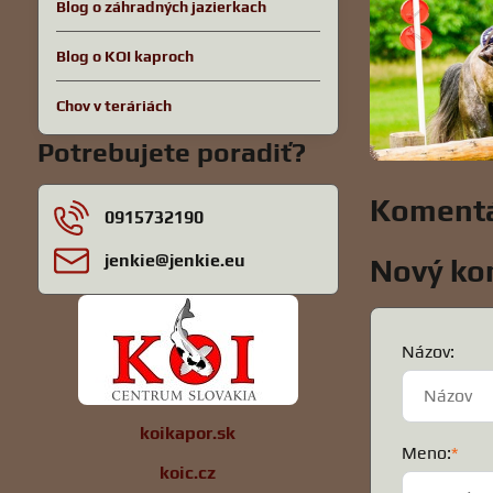
Blog o záhradných jazierkach
Blog o KOI kaproch
Chov v teráriách
Potrebujete poradiť?
Komentá
0915732190
jenkie​@jenkie​.eu
Nový ko
Názov:
koikapor.sk
Meno:
*
koic.cz