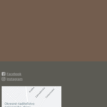
Facebook
Instagram
Externý obsah je
blokovaný Voľbami