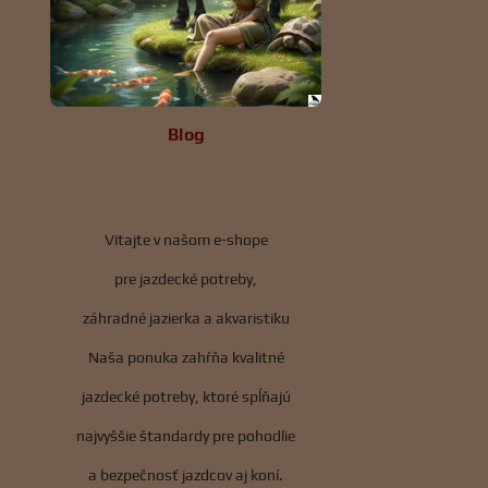
Blog
Vitajte v našom e-shope
pre jazdecké potreby,
záhradné jazierka a akvaristiku
Naša ponuka zahŕňa kvalitné
jazdecké potreby, ktoré spĺňajú
najvyššie štandardy pre pohodlie
a bezpečnosť jazdcov aj koní.