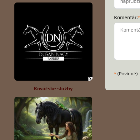
Komentár:
*
*
(Povinné)
Kováčske služby