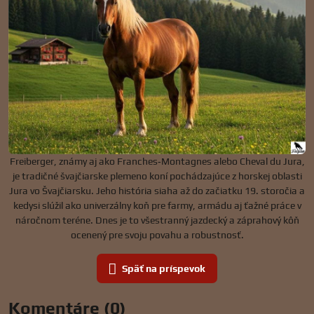
Freiberger, známy aj ako Franches‑Montagnes alebo Cheval du Jura,
je tradičné švajčiarske plemeno koní pochádzajúce z horskej oblasti
Jura vo Švajčiarsku. Jeho história siaha až do začiatku 19. storočia a
kedysi slúžil ako univerzálny koň pre farmy, armádu aj ťažné práce v
náročnom teréne. Dnes je to všestranný jazdecký a záprahový kôň
ocenený pre svoju povahu a robustnosť.
Späť na príspevok
Komentáre (0)