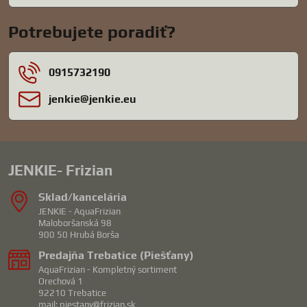
Potrebujete poradiť?
0915732190
jenkie​@jenkie​.eu
JENKIE- Frizian
Sklad/kancelária
JENKIE - AquaFrizian
Maloboršanská 98
900 50 Hrubá Borša
Predajňa Trebatice (Piešťany)
AquaFrizian - Kompletný sortiment
Orechová 1
92210 Trebatice
mail: piestany@frizian.sk