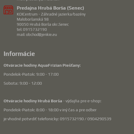
Predajna Hrubá Borša (Senec)
KOICentrum - Záhradné jazierka/bazény
Maloboršanská 98
90050 Hrubá Borša okr.Senec
tel: 0915732190
mail: obchod@jenkie.eu
Informácie
Otváracie hodiny AquaFrizian Piešťany:
Pondelok-Piatok: 9:00 - 17:00
Sobota: 9:00 - 12:00
Otváracie hodiny Hrubá Borša
- výdajňa pre e-shop:
Pondelok-Piatok: 8:00 - 18:00 v iný čas a pre odber
je vhodné potvrdiť telefonicky: 0915732190 / 0904290539