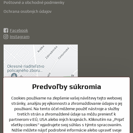
Poštovné a obchodné podmienky
Ochrana osobných údajov
Facebook
Instagram
Externý obsah je
blokovaný Voľbami
súkromia
Prajete si načítať externý obsah?
Predvoľby súkromia
Povoliť tentokrát
Cookies používame na zlepšenie vašej návštevy tejto webovej
stránky, analýzu jej výkonnosti a zhromažďovanie údajov o jej
používaní. Na tento účel môžeme použiť nástroje a služby
Povoliť a zapamätať -
tretích strán a zhromaždené údaje sa môžu preniesť k
súhlas s druhom cookie:
partnerom v EÚ, USA alebo iných krajinách. Kliknutím na „Prijať
Funkčné
všetky cookies“ vyjadrujete svoj súhlas s týmto spracovaním.
Nižšie môžete nájsť podrobné informácie alebo upraviť svoje