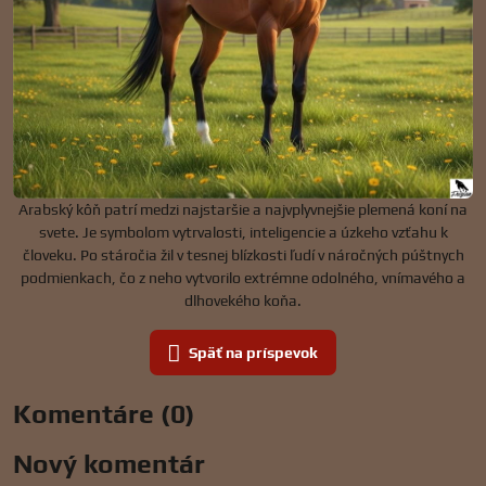
Arabský kôň patrí medzi najstaršie a najvplyvnejšie plemená koní na
svete. Je symbolom vytrvalosti, inteligencie a úzkeho vzťahu k
človeku. Po stáročia žil v tesnej blízkosti ľudí v náročných púštnych
podmienkach, čo z neho vytvorilo extrémne odolného, vnímavého a
dlhovekého koňa.
Späť na príspevok
Komentáre (0)
Nový komentár