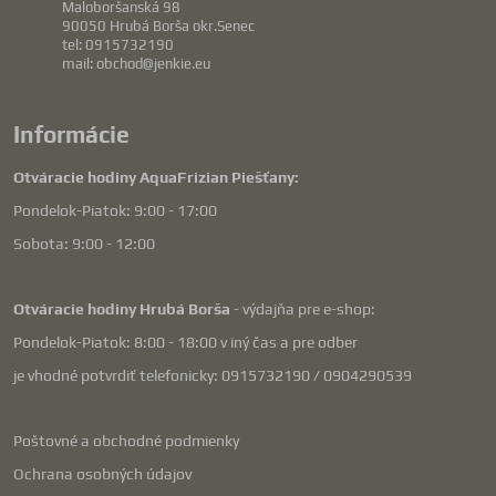
Maloboršanská 98
90050 Hrubá Borša okr.Senec
tel: 0915732190
mail: obchod@jenkie.eu
Informácie
Otváracie hodiny AquaFrizian Piešťany:
Pondelok-Piatok: 9:00 - 17:00
Sobota: 9:00 - 12:00
Otváracie hodiny Hrubá Borša
- výdajňa pre e-shop:
Pondelok-Piatok: 8:00 - 18:00 v iný čas a pre odber
je vhodné potvrdiť telefonicky: 0915732190 / 0904290539
Poštovné a obchodné podmienky
Ochrana osobných údajov