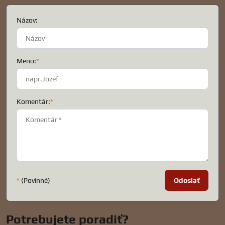
Názov:
Meno:
*
Komentár:
*
*
(Povinné)
Odoslať
Potrebujete poradiť?