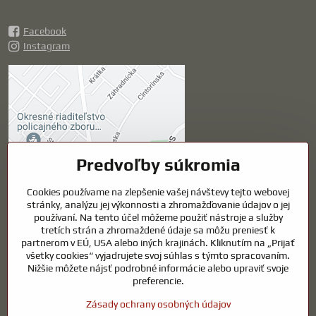
Facebook
Instagram
Externý obsah je
blokovaný Voľbami
súkromia
Prajete si načítať externý obsah?
Predvoľby súkromia
Povoliť tentokrát
Cookies používame na zlepšenie vašej návštevy tejto webovej
stránky, analýzu jej výkonnosti a zhromažďovanie údajov o jej
používaní. Na tento účel môžeme použiť nástroje a služby
Povoliť a zapamätať -
tretích strán a zhromaždené údaje sa môžu preniesť k
súhlas s druhom cookie:
partnerom v EÚ, USA alebo iných krajinách. Kliknutím na „Prijať
Funkčné
všetky cookies“ vyjadrujete svoj súhlas s týmto spracovaním.
Nižšie môžete nájsť podrobné informácie alebo upraviť svoje
preferencie.
Otvoriť obsah v novom okne
Zásady ochrany osobných údajov