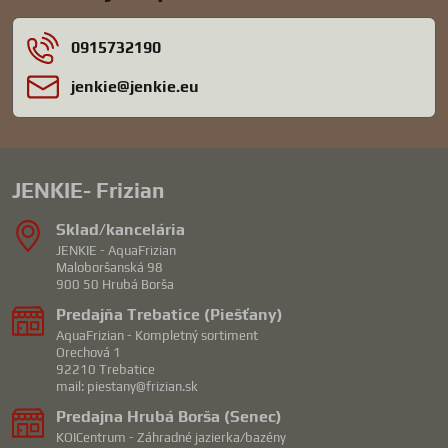
0915732190
jenkie​@jenkie​.eu
JENKIE- Frizian
Sklad/kancelária
JENKIE - AquaFrizian
Maloboršanská 98
900 50 Hrubá Borša
Predajňa Trebatice (Piešťany)
AquaFrizian - Kompletný sortiment
Orechová 1
92210 Trebatice
mail: piestany@frizian.sk
Predajna Hrubá Borša (Senec)
KOICentrum - Záhradné jazierka/bazény