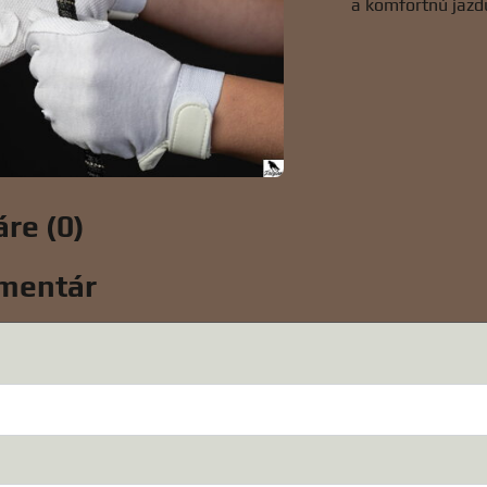
a komfortnú jazdu
re (0)
mentár