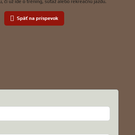
, či už ide o tréning, súťaž alebo rekreačnú jazdu.
Späť na príspevok