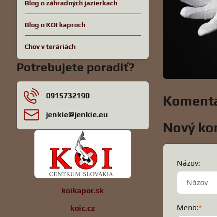
Blog o záhradných jazierkach
Blog o KOI kaproch
Chov v teráriách
Potrebujete poradiť?
0915732190
Komentá
jenkie​@jenkie​.eu
Nový ko
Názov:
koikapor.sk
Meno:
*
koic.cz