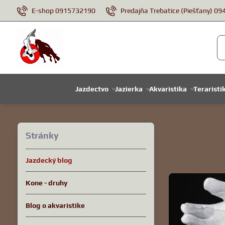
E-shop 0915732190
Predajňa Trebatice (Piešťany) 0
Jazdectvo
Jazierka
Akvaristika
Teraristi
Stránky
Jazdecký blog
Kone - druhy
Blog o akvaristike