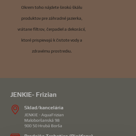
Okrem toho nájdete širokú škálu
produktov pre záhradné jazierka,
vrátane filtrov, čerpadiel a dekorácií,
ktoré prispievajú k čistote vody a
zdravému prostrediu.
JENKIE- Frizian
Sklad/kancelária
JENKIE - AquaFrizian
Maloboršanská 98
900 50 Hrubá Borša