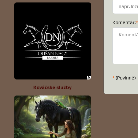
Komentár:
*
*
(Povinné)
Kováčske služby