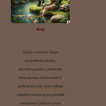
Blog
Vitajte v našom e-shope
pre jazdecké potreby,
záhradné jazierka a akvaristiku
Naša ponuka zahŕňa kvalitné
jazdecké potreby, ktoré spĺňajú
najvyššie štandardy pre pohodlie
a bezpečnosť jazdcov aj koní.