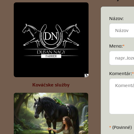
Názov:
Meno:
*
Komentár:
*
Kováčske služby
*
(Povinné)