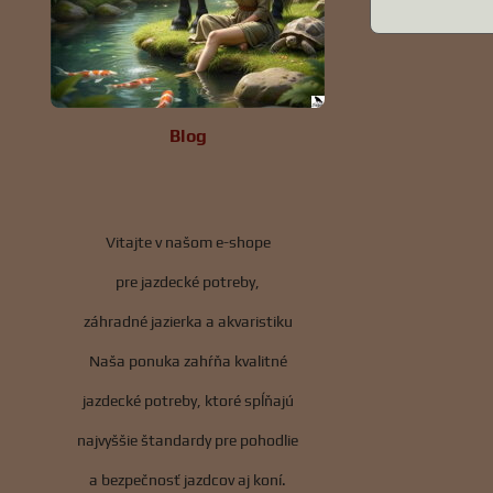
Blog
Vitajte v našom e-shope
pre jazdecké potreby,
záhradné jazierka a akvaristiku
Naša ponuka zahŕňa kvalitné
jazdecké potreby, ktoré spĺňajú
najvyššie štandardy pre pohodlie
a bezpečnosť jazdcov aj koní.