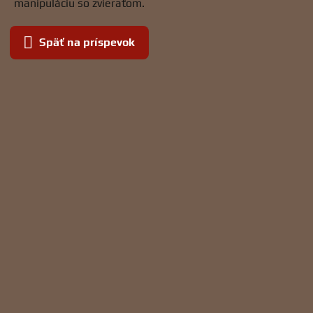
manipuláciu so zvieraťom.
Späť na príspevok