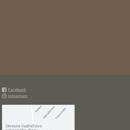
Facebook
Instagram
Externý obsah je
blokovaný Voľbami