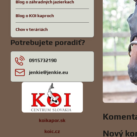
Blog o záhradných jazierkach
Blog o KOI kaproch
Chov v teráriách
Potrebujete poradiť?
0915732190
jenkie​@jenkie​.eu
Komentá
koikapor.sk
koic.cz
Nový ko