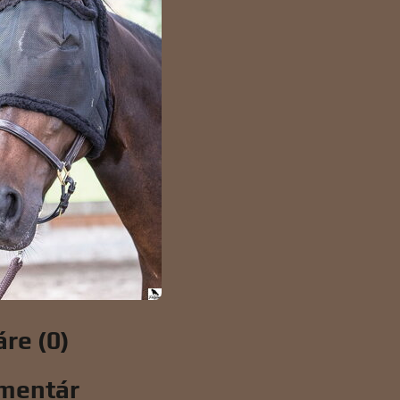
re (0)
mentár