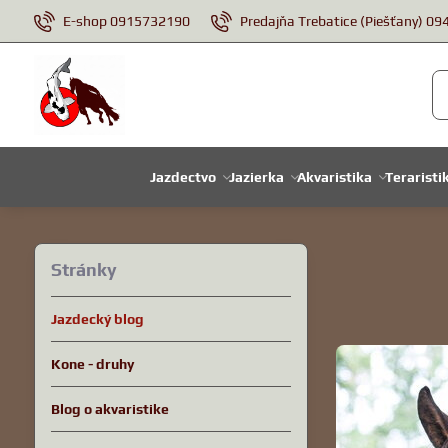
E-shop 0915732190
Predajňa Trebatice (Piešťany) 0
Jazdectvo
Jazierka
Akvaristika
Teraristi
Stránky
Jazdecký blog
Kone - druhy
Blog o akvaristike