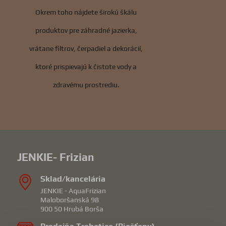
Okrem toho nájdete širokú škálu
produktov pre záhradné jazierka,
vrátane filtrov, čerpadiel a dekorácií,
ktoré prispievajú k čistote vody a
zdravému prostrediu.
JENKIE- Frizian
Sklad/kancelária
JENKIE - AquaFrizian
Maloboršanská 98
900 50 Hrubá Borša