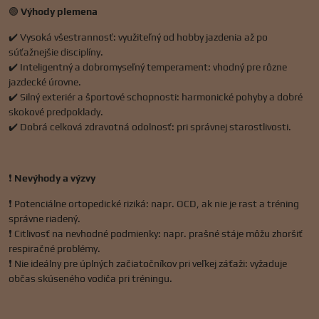
🟢
Výhody plemena
✔️ Vysoká všestrannosť: využiteľný od hobby jazdenia až po
súťažnejšie disciplíny.
✔️ Inteligentný a dobromyseľný temperament: vhodný pre rôzne
jazdecké úrovne.
✔️ Silný exteriér a športové schopnosti: harmonické pohyby a dobré
skokové predpoklady.
✔️ Dobrá celková zdravotná odolnosť: pri správnej starostlivosti.
❗
Nevýhody a výzvy
❗ Potenciálne ortopedické riziká: napr. OCD, ak nie je rast a tréning
správne riadený.
❗ Citlivosť na nevhodné podmienky: napr. prašné stáje môžu zhoršiť
respiračné problémy.
❗ Nie ideálny pre úplných začiatočníkov pri veľkej záťaži: vyžaduje
občas skúseného vodiča pri tréningu.