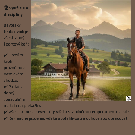
🏆 Využitie a
disciplíny
Bavorský
teplokrvník je
všestranný
športový kôň:
✔️ Drezúra:
kvôli
pružnému a
rytmickému
chodzu.
✔️ Parkúr:
dobrý
„bascule" a
reakcia na prekážky.
✔️ Všestrannosť / eventing: vďaka stabilnému temperamentu a sile.
✔️ Rekreačné jazdenie: vďaka spoľahlivosti a ochote spolupracovať.