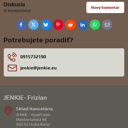
Diskusia
Nový komentár
(0 komentárov)
Facebook
Twitter
Bluesky
Pinterest
Reddit
LinkedIn
WhatsApp
E-
mail
Potrebujete poradiť?
0915732190
jenkie​@jenkie​.eu
JENKIE- Frizian
Sklad/kancelária
JENKIE - AquaFrizian
Maloboršanská 98
900 50 Hrubá Borša