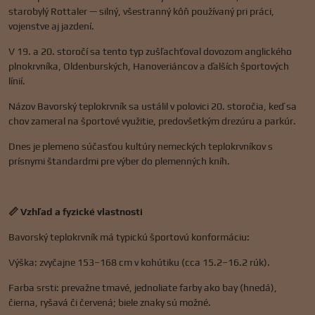
starobylý Rottaler — silný, všestranný kôň používaný pri práci,
vojenstve aj jazdení.
V 19. a 20. storočí sa tento typ zušľachťoval dovozom anglického
plnokrvníka, Oldenburských, Hanoveriáncov a ďalších športových
línií.
Názov Bavorský teplokrvník sa ustálil v polovici 20. storočia, keď sa
chov zameral na športové využitie, predovšetkým drezúru a parkúr.
Dnes je plemeno súčasťou kultúry nemeckých teplokrvníkov s
prísnymi štandardmi pre výber do plemenných kníh.
📏 Vzhľad a fyzické vlastnosti
Bavorský teplokrvník má typickú športovú konformáciu:
Výška: zvyčajne 153–168 cm v kohútiku (cca 15.2–16.2 rúk).
Farba srsti: prevažne tmavé, jednoliate farby ako bay (hnedá),
čierna, ryšavá či červená; biele znaky sú možné.