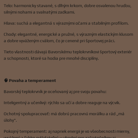
Telo: harmonicky stavané, s dlhým krkom, dobre osvalenou hruďou,
silnými nohami a svalnatými zadkami.
Hlava: suchá a elegantná s výraznými očami a stabilným profilom.
Chody: elegantné, energické a pružné, s výrazným elastickým klusom
a dobre vyváženým cválom, čo je cenené pri športovej práci.
Tieto vlastnosti dávajú Bavorskému teplokrvníkovi športový exteriér
a schopnosti, ktoré sa hodia pre mnohé disciplíny.
🧠 Povaha a temperament
Bavorský teplokrvník je oceňovaný aj pre svoju povahu:
Inteligentný a učenlivý: rýchlo sa učí a dobre reaguje na výcvik.
Ochotný spolupracovať: má dobrú pracovnú morálku a rád „má
úlohy".
Pokojný temperament: aj napriek energii je vo všeobecnosti mierny,
vyvážený a ľahko ovládateľný — vhodný pre začiatočníkov aj