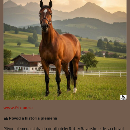
www.frizian.sk
🏔️ Pôvod a história plemena
Pôvod plemena siaha do údolia rieky Rott v Bavorsku, kde sa choval