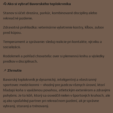
🐴 Ako si vybrať Bavorského teplokrvníka
Stanov si účel: drezúra, parkúr, kombinované disciplíny alebo
rekreačné jazdenie.
Zdravotná prehliadka: veterinárne vyšetrenie kostry, kĺbov, zubov
pred kúpou.
Temperament a správanie: sleduj reakcie pri kontakte, výcviku a
socializácii.
Rodokmeň a pohľad chovateľa: over si plemennú knihu a výsledky
predkov v disciplínach.
📌
Zhrnutie
Bavorský teplokrvník je dynamický, inteligentný a všestranný
sportovec medzi konmi — vhodný pre jazdcov rôznych úrovní, ktorí
hľadajú koňa s vyváženou povahou, atletickým exteriérom a zdravými
pohybmi. Je to kôň, ktorý sa osvedčil nielen v športových kruhoch, ale
aj ako spoľahlivý partner pri rekreačnom jazdení, ak je správne
vybraný, staraný a trénovaný.