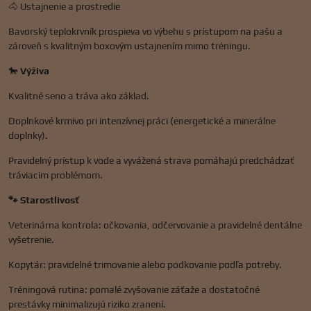
🐴 Ustajnenie a prostredie
Bavorský teplokrvník prospieva vo výbehu s prístupom na pašu a
zároveň s kvalitným boxovým ustajnením mimo tréningu.
🐎
Výživa
Kvalitné seno a tráva ako základ.
Doplnkové krmivo pri intenzívnej práci (energetické a minerálne
doplnky).
Pravidelný prístup k vode a vyvážená strava pomáhajú predchádzať
tráviacim problémom.
🐾 Starostlivosť
Veterinárna kontrola: očkovania, odčervovanie a pravidelné dentálne
vyšetrenie.
Kopytár: pravidelné trimovanie alebo podkovanie podľa potreby.
Tréningová rutina: pomalé zvyšovanie záťaže a dostatočné
prestávky minimalizujú riziko zranení.