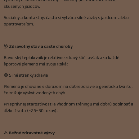
skúsených jazdcov.
Sociálny a kontaktný: často si vytvára silné väzby s jazdcom alebo
opatrovateľom.
🩺 Zdravotný stav a časté choroby
Bavorský teplokrvník je relatívne zdravý kôň, avšak ako každé
športové plemeno má svoje riziká:
🟢 Silné stránky zdravia
Plemeno je chované s dôrazom na dobré zdravie a genetickú kvalitu,
čo znižuje výskyt vrodených chýb.
Pri správnej starostlivosti a vhodnom tréningu má dobrú odolnosť a
dĺžku života (~25–30 rokov).
⚠️ Bežné zdravotné výzvy