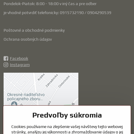
Pondelok-Piatok: 8:00 - 18:00 v iný čas a pre odber
je vhodné potvrdiť telefonicky: 0915732190 / 0904290539
Poštovné a obchodné podmienky
Ochrana osobných údajov
Facebook
Instagram
Externý obsah je
blokovaný Voľbami
súkromia
Prajete si načítať externý obsah?
Predvoľby súkromia
Povoliť tentokrát
Cookies používame na zlepšenie vašej návštevy tejto webovej
stránky, analýzu jej výkonnosti a zhromažďovanie údajov o jej