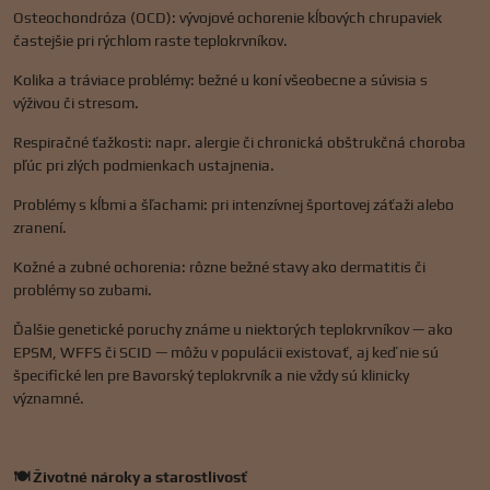
Osteochondróza (OCD): vývojové ochorenie kĺbových chrupaviek
častejšie pri rýchlom raste teplokrvníkov.
Kolika a tráviace problémy: bežné u koní všeobecne a súvisia s
výživou či stresom.
Respiračné ťažkosti: napr. alergie či chronická obštrukčná choroba
pľúc pri zlých podmienkach ustajnenia.
Problémy s kĺbmi a šľachami: pri intenzívnej športovej záťaži alebo
zranení.
Kožné a zubné ochorenia: rôzne bežné stavy ako dermatitis či
problémy so zubami.
Ďalšie genetické poruchy známe u niektorých teplokrvníkov — ako
EPSM, WFFS či SCID — môžu v populácii existovať, aj keď nie sú
špecifické len pre Bavorský teplokrvník a nie vždy sú klinicky
významné.
🍽️ Životné nároky a starostlivosť