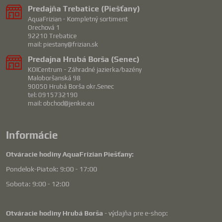
Predajňa Trebatice (Piešťany)
AquaFrizian - Kompletný sortiment
Orechová 1
92210 Trebatice
mail: piestany@frizian.sk
Predajna Hrubá Borša (Senec)
KOICentrum - Záhradné jazierka/bazény
Maloboršanská 98
90050 Hrubá Borša okr.Senec
tel: 0915732190
mail: obchod@jenkie.eu
Informácie
Otváracie hodiny AquaFrizian Piešťany:
Pondelok-Piatok: 9:00 - 17:00
Sobota: 9:00 - 12:00
Otváracie hodiny Hrubá Borša
- výdajňa pre e-shop: