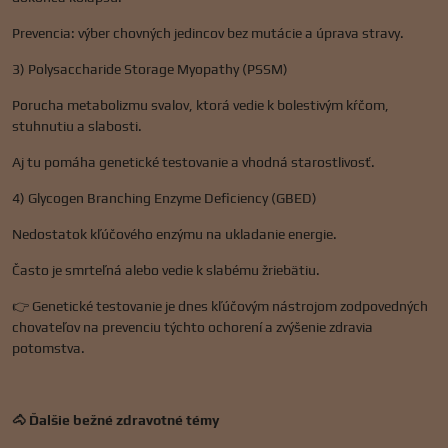
Prevencia: výber chovných jedincov bez mutácie a úprava stravy.
3) Polysaccharide Storage Myopathy (PSSM)
Porucha metabolizmu svalov, ktorá vedie k bolestivým kŕčom,
stuhnutiu a slabosti.
Aj tu pomáha genetické testovanie a vhodná starostlivosť.
4) Glycogen Branching Enzyme Deficiency (GBED)
Nedostatok kľúčového enzýmu na ukladanie energie.
Často je smrteľná alebo vedie k slabému žriebätiu.
👉 Genetické testovanie je dnes kľúčovým nástrojom zodpovedných
chovateľov na prevenciu týchto ochorení a zvýšenie zdravia
potomstva.
🐴 Ďalšie bežné zdravotné témy