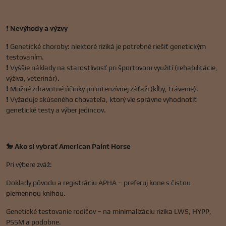
❗
Nevýhody a výzvy
❗ Genetické choroby: niektoré riziká je potrebné riešiť genetickým
testovaním.
❗ Vyššie náklady na starostlivosť pri športovom využití (rehabilitácie,
výživa, veterinár).
❗ Možné zdravotné účinky pri intenzívnej záťaži (kĺby, trávenie).
❗ Vyžaduje skúseného chovateľa, ktorý vie správne vyhodnotiť
genetické testy a výber jedincov.
🐎 Ako si vybrať American Paint Horse
Pri výbere zváž:
Doklady pôvodu a registráciu APHA – preferuj kone s čistou
plemennou knihou.
Genetické testovanie rodičov – na minimalizáciu rizika LWS, HYPP,
PSSM a podobne.