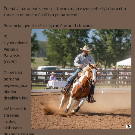
Žriebätá narodené s týmto stavom majú vážne defekty tráviaceho
traktu a neumierajú krátko po narodení.
Prevencia: genetické testy rodičov pred chovom.
2)
Hyperkalemic
Periodic
Paralysis
(HYPP)
Genetická
porucha
ovplyvňujúca
hladinu
draslíka v krvi.
Môže viesť k
traseniu
svalov,
slabosti a
dokonca kolapsu.