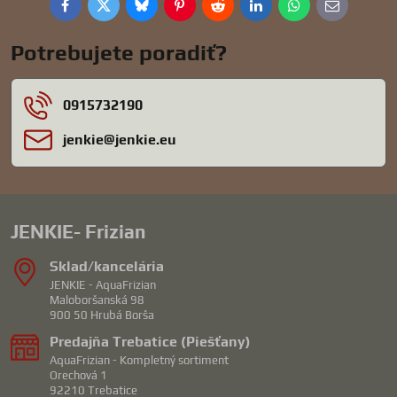
Facebook
Twitter
Bluesky
Pinterest
Reddit
LinkedIn
WhatsApp
E-
mail
Potrebujete poradiť?
0915732190
jenkie​@jenkie​.eu
JENKIE- Frizian
Sklad/kancelária
JENKIE - AquaFrizian
Maloboršanská 98
900 50 Hrubá Borša
Predajňa Trebatice (Piešťany)
AquaFrizian - Kompletný sortiment
Orechová 1
92210 Trebatice