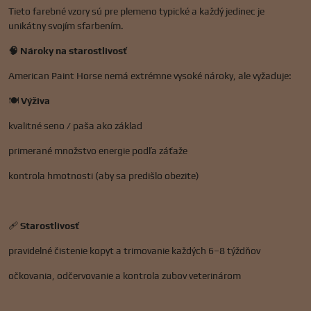
Tieto farebné vzory sú pre plemeno typické a každý jedinec je
unikátny svojím sfarbením.
🧠 Nároky na starostlivosť
American Paint Horse nemá extrémne vysoké nároky, ale vyžaduje:
🍽️
Výživa
kvalitné seno / paša ako základ
primerané množstvo energie podľa záťaže
kontrola hmotnosti (aby sa predišlo obezite)
🩹
Starostlivosť
pravidelné čistenie kopyt a trimovanie každých 6–8 týždňov
očkovania, odčervovanie a kontrola zubov veterinárom