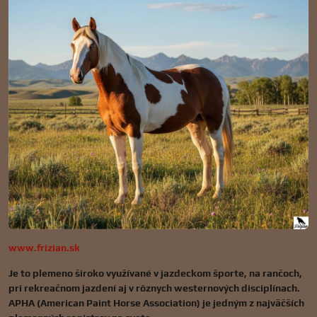
www.frizian.sk
Je to plemeno široko využívané v jazdeckom športe, na rančoch,
pri rekreačnom jazdení aj v rôznych westernových disciplínach.
APHA (American Paint Horse Association) je jedným z najväčších