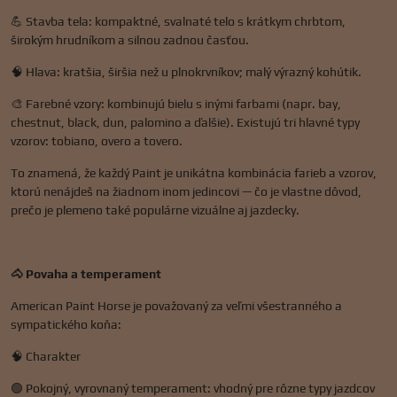
💪 Stavba tela: kompaktné, svalnaté telo s krátkym chrbtom,
širokým hrudníkom a silnou zadnou časťou.
🧠 Hlava: kratšia, širšia než u plnokrvníkov; malý výrazný kohútik.
🎨 Farebné vzory: kombinujú bielu s inými farbami (napr. bay,
chestnut, black, dun, palomino a ďalšie). Existujú tri hlavné typy
vzorov: tobiano, overo a tovero.
To znamená, že každý Paint je unikátna kombinácia farieb a vzorov,
ktorú nenájdeš na žiadnom inom jedincovi — čo je vlastne dôvod,
prečo je plemeno také populárne vizuálne aj jazdecky.
🐴 Povaha a temperament
American Paint Horse je považovaný za veľmi všestranného a
sympatického koňa:
🧠 Charakter
🟢 Pokojný, vyrovnaný temperament: vhodný pre rôzne typy jazdcov