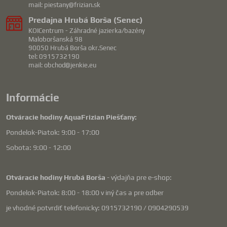
mail: piestany@frizian.sk
Predajna Hrubá Borša (Senec)
KOICentrum - Záhradné jazierka/bazény
Maloboršanská 98
90050 Hrubá Borša okr.Senec
tel: 0915732190
mail: obchod@jenkie.eu
Informácie
Otváracie hodiny AquaFrizian Piešťany:
Pondelok-Piatok: 9:00 - 17:00
Sobota: 9:00 - 12:00
Otváracie hodiny Hrubá Borša
- výdajňa pre e-shop:
Pondelok-Piatok: 8:00 - 18:00 v iný čas a pre odber
je vhodné potvrdiť telefonicky: 0915732190 / 0904290539