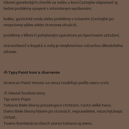
Okrem genetických chorôb sa môžu u koní častejšie objavovať aj
bežné problémy spojené s intenzívnym využívaním:
kolika, gastrické vredy alebo problémy s trávením (častejšie pri
nesprávnej výžive alebo stresovej situácii),
problémy s kĺbmi či pohybovým aparátom pri športovom zaťažení,
starostlivosť o kopytá a zuby je nevyhnutnou súčasťou dlhodobého
zdravia.
🐴 Typy Paint koní a zbarvenie
American Paint Horses sa neraz rozdeľujú podľa vzoru srsti:
🎨 Hlavné farebné vzory
Typ vzoru Popis
Tobiano Biele škvrny presahujúce chrbtom, často veľké tvary.
Overo Biele škvrny hlavne po stranách, nepravidelné, nezachytávajú
chrbát.
Tovero Kombinácia oboch vzorov tobiano aj overo.