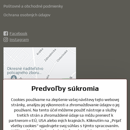
Poštovné a obchodné podmienky
Ochrana osobných údajov
Facebook
Instagram
Externý obsah je
blokovaný Voľbami
súkromia
Prajete si načítať externý obsah?
Predvoľby súkromia
Povoliť tentokrát
Cookies používame na zlepšenie vašej návštevy tejto webovej
stránky, analýzu jej výkonnosti a zhromažďovanie údajov o jej
používaní. Na tento účel môžeme použiť nástroje a služby
Povoliť a zapamätať -
tretích strán a zhromaždené údaje sa môžu preniesť k
súhlas s druhom cookie:
partnerom v EÚ, USA alebo iných krajinách. Kliknutím na „Prijať
Funkčné
všetky cookies“ vyjadrujete svoj súhlas s týmto spracovaním.