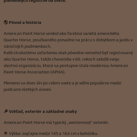
plemenných registrov na svete.
🌎 Pôvod a história
American Paint Horse vznikol ako farebná varietá amerického
Quarter Horse, používaného prevažne na prácu s dobytkom a jazdu v
náročných podmienkach.
Kvôli strakatému zafarbeniu však pôvodne nemohol byť registrovaný
ako Quarter Horse, takže chovatelia v 60. rokoch založili svoju
vlastnú organizáciu, ktorá sa postupne stala modernou American
Paint Horse Association (APHA).
Plemeno sa dnes šíri po celom svete a je veľmi populárne medzi
jazdcami všetkých úrovní.
🔎 Vzhľad, exteriér a základné znaky
American Paint Horse má typický „westernový" exteriér:
🌟 Výška: zvyčajne medzi 145 a 162 cm v kohútiku.