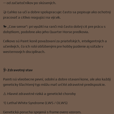
— od začiatočníkov po skúsených.
🤝 Ľahko sa učí a dobre spolupracuje: často sa popisuje ako ochotný
pracovať a citlivo reagujúci na výcvik.
🐎 „Cow sense": pri využití na ranči má často dobrý cit pre prácu s
dobytkom, podobne ako jeho Quarter Horse predkovia.
Celkovo sú Paint koně považovaní za priateľských, inteligentných a
učenlivých, čo ich robí obľúbenými pre hobby jazdenie aj súťaže v
westernových disciplínach.
🩺 Zdravotný stav
Painti sú všeobecne pevní, odolní a dobre stavaní kone, ale ako každý
geneticky šľachtený typ môžu mať určité zdravotné predispozície.
⚠️ Hlavné zdravotné riziká a genetické choroby
1) Lethal White Syndrome (LWS / OLWS)
Genetická porucha spojená s frame overo vzorom.