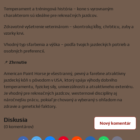
Temperament a tréningová história – kone s vyrovnaným
charakterom sú ideálne pre rekreačných jazdcov.
Zdravotné vyšetrenie veterinárom – skontroluj kĺby, chrbticu, zuby a
vzorky krvi.
Vhodný typ sfarbenia a výška – podľa tvojich jazdeckých potrieb a
osobných preferencií.
📌
Zhrnutie
American Paint Horse je všestranný, pevný a farebne atraktívny
jazdecký kôň s pôvodom v USA, ktorý spája výhody dobrého
temperamentu, fyzickej sily, univerzálnosti a atraktívneho exteriéru.
Je vhodný pre rekreačných jazdcov, westernové disciplíny aj
náročnejšiu prácu, pokiaľ je chovaný a vyberaný s ohľadom na
zdravie a genetické faktory.
Diskusia
Nový komentár
(0 komentárov)