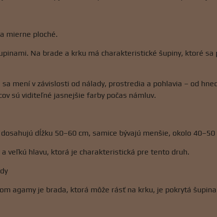
a mierne ploché.
upinami. Na brade a krku má charakteristické šupiny, ktoré sa p
a sa mení v závislosti od nálady, prostredia a pohlavia – od hne
ov sú viditeľné jasnejšie farby počas námluv.
dosahujú dĺžku 50–60 cm, samice bývajú menšie, okolo 40–50
a veľkú hlavu, ktorá je charakteristická pre tento druh.
ady
m agamy je brada, ktorá môže rásť na krku, je pokrytá šupina