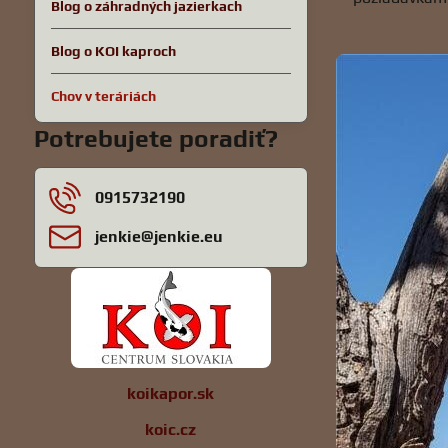
Blog o záhradných jazierkach
Blog o KOI kaproch
Chov v teráriách
Potrebujete poradiť?
0915732190
jenkie​@jenkie​.eu
koikapor.sk
koic.cz