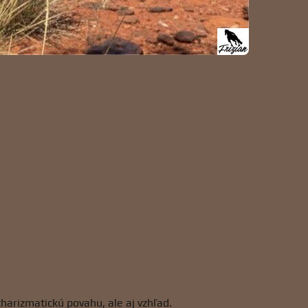
charizmatickú povahu, ale aj vzhľad.