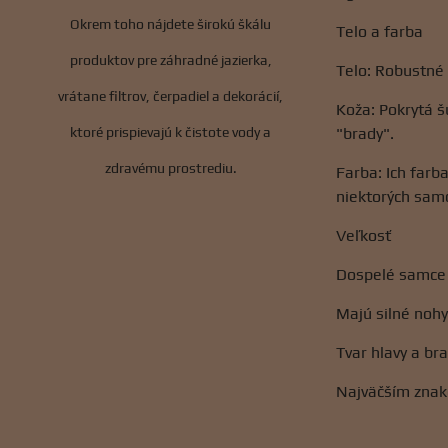
Okrem toho nájdete širokú škálu
Telo a farba
produktov pre záhradné jazierka,
Telo: Robustné 
vrátane filtrov, čerpadiel a dekorácií,
Koža: Pokrytá š
ktoré prispievajú k čistote vody a
"brady".
zdravému prostrediu.
Farba: Ich farb
niektorých samc
Veľkosť
Dospelé samce 
Majú silné nohy 
Tvar hlavy a br
Najväčším znako