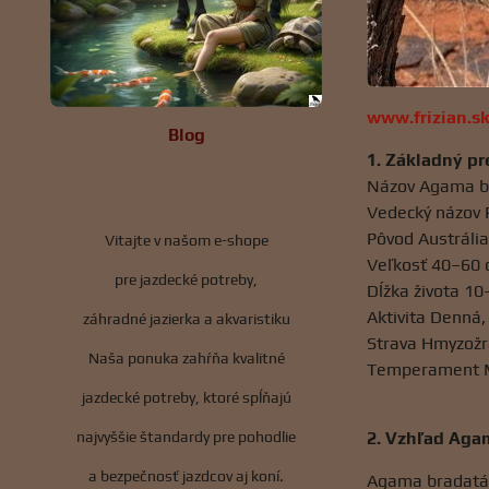
www.frizian.s
Blog
1. Základný p
Názov Agama b
Vedecký názov 
Pôvod Austrália
Vitajte v našom e-shope
Veľkosť 40–60 
pre jazdecké potreby,
Dĺžka života 10–
Aktivita Denná,
záhradné jazierka a akvaristiku
Strava Hmyzožra
Naša ponuka zahŕňa kvalitné
Temperament Mi
jazdecké potreby, ktoré spĺňajú
najvyššie štandardy pre pohodlie
2. Vzhľad Aga
a bezpečnosť jazdcov aj koní.
Agama bradatá j