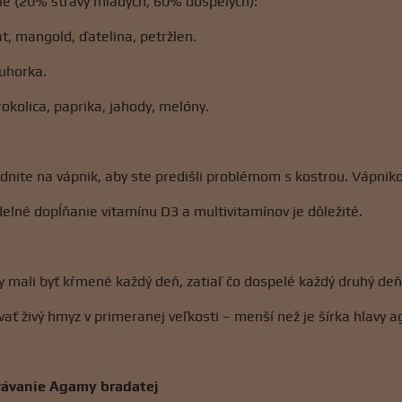
ie (20% stravy mladých, 60% dospelých):
át, mangold, ďatelina, petržlen.
 uhorka.
rokolica, paprika, jahody, melóny.
dnite na vápnik, aby ste predišli problémom s kostrou. Vápni
delné dopĺňanie vitamínu D3 a multivitamínov je dôležité.
mali byť kŕmené každý deň, zatiaľ čo dospelé každý druhý deň
ať živý hmyz v primeranej veľkosti – menší než je šírka hlavy 
právanie Agamy bradatej