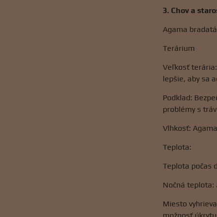
3. Chov a star
Agama bradatá j
Terárium
Veľkosť terária
lepšie, aby sa
Podklad: Bezpeč
problémy s trá
Vlhkosť: Agama 
Teplota:
Teplota počas d
Nočná teplota: 
Miesto vyhrieva
možnosť úkrytu