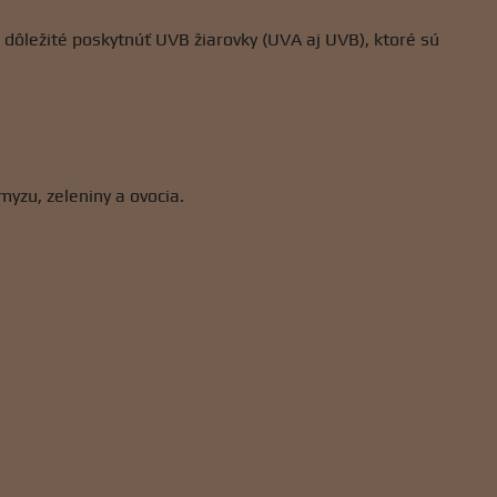
dôležité poskytnúť UVB žiarovky (UVA aj UVB), ktoré sú
yzu, zeleniny a ovocia.