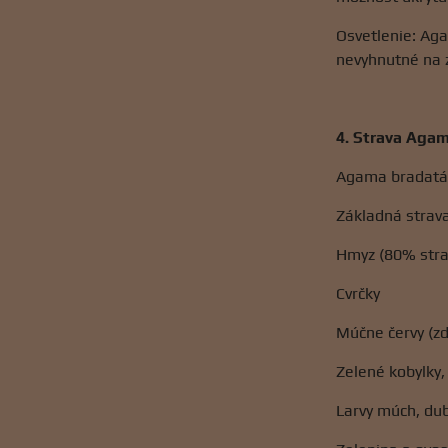
Osvetlenie: Aga
nevyhnutné na z
4. Strava Agam
Agama bradatá j
Základná strava
Hmyz (80% stra
Cvrčky
Múčne červy (zd
Zelené kobylky,
Larvy múch, du