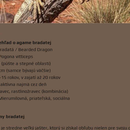
k
rehľad o agame bradatej
radatá / Bearded Dragon
Pogona vitticeps
 (púšte a stepné oblasti)
cm (samce bývajú väčšie)
15 rokov, v zajatí až 20 rokov
 aktívna najmä cez deň
vec, rastlinožravec (kombinácia)
erumilovná, priateľská, sociálna
my bradatej
e stredne veľký jašter, ktorý si získal obľubu nielen pre svoju 