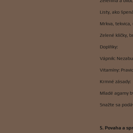
Zelenina a ovoc
Listy, ako špen
Mrkva, tekvica,
Zelené klíčky, b
Doplňky:
Vápnik: Nezabu
Vitamíny: Pravi
Krmné zásady:
Mladé agamy by 
Snažte sa podáv
5. Povaha a s