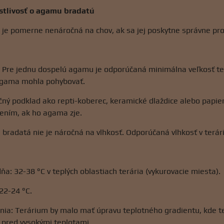
ostlivosť o agamu bradatú
e pomerne nenáročná na chov, ak sa jej poskytne správne prost
: Pre jednu dospelú agamu je odporúčaná minimálna veľkosť ter
 agama mohla pohybovať.
ný podklad ako repti-koberec, keramické dlaždice alebo papier
vením, ak ho agama zje.
bradatá nie je náročná na vlhkosť. Odporúčaná vlhkosť v terár
ňa: 32-38 °C v teplých oblastiach terária (vykurovacie miesta).
22-24 °C.
nia: Terárium by malo mať úpravu teplotného gradientu, kde te
 pred vysokými teplotami.