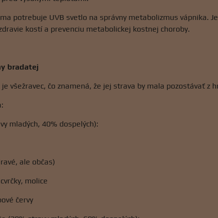
ma potrebuje UVB svetlo na správny metabolizmus vápnika. Je 
dravie kostí a prevenciu metabolickej kostnej choroby.
y bradatej
e všežravec, čo znamená, že jej strava by mala pozostávať z hm
:
vy mladých, 40% dospelých):
ravé, ale občas)
 cvrčky, molice
bové červy