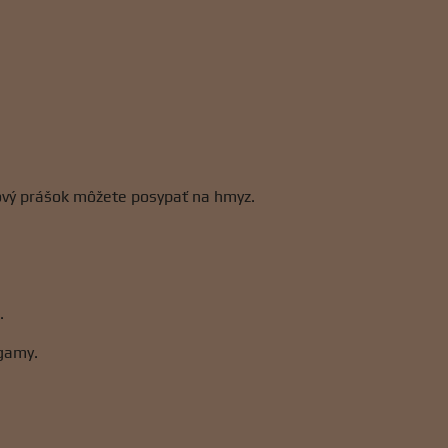
kový prášok môžete posypať na hmyz.
.
agamy.