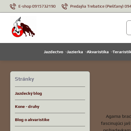
E-shop 0915732190
Predajňa Trebatice (Piešťany) 0
Jazdectvo
Jazierka
Akvaristika
Teraristi
Stránky
Jazdecký blog
Kone - druhy
Agama brada
Blog o akvaristike
fascinujúci ja
požiadavkami 